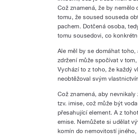
Což znamená, že by nemělo 
tomu, že soused souseda ob
pachem. Dotčená osoba, ted
tomu sousedovi, co konkrétn
Ale měl by se domáhat toho, 
zdržení může spočívat v tom
Vychází to z toho, že každý v
neobtěžoval svým vlastnictvím
Což znamená, aby nevnikaly z
tzv. imise, což může být voda,
přesahující element. A z toh
emise. Nemůžete si udělat v
komín do nemovitostí jiného, 