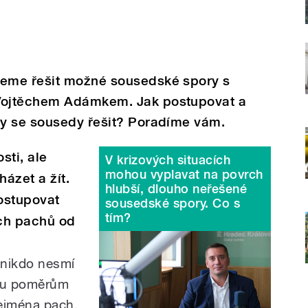
eme řešit možné sousedské spory s
Vojtěchem Adámkem. Jak postupovat a
y se sousedy řešit? Poradíme vám.
sti, ale
V krizových situacích
mohou vyplavat na povrch
ázet a žít.
hlubší, dlouho neřešené
ostupovat
sousedské spory. Co s
tím?
ch pachů od
 nikdo nesmí
ou poměrům
zejména pach.