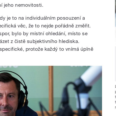
í jeho nemovitosti.
ždy je to na individuálním posouzení a
ifická věc, že to nejde pořádně změřit.
por, bylo by místní ohledání, místo se
zet z čistě subjektivního hlediska.
 specifické, protože každý to vnímá úplně