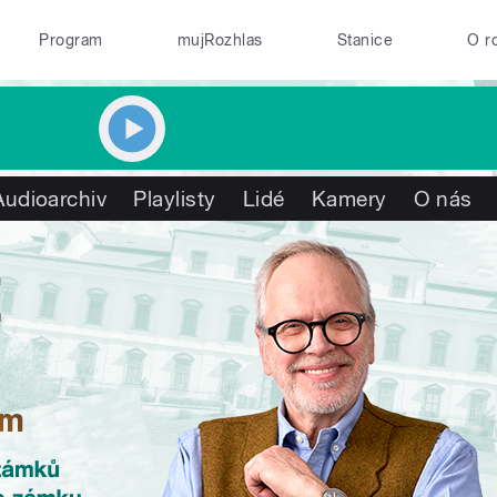
Program
mujRozhlas
Stanice
O r
Audioarchiv
Playlisty
Lidé
Kamery
O nás