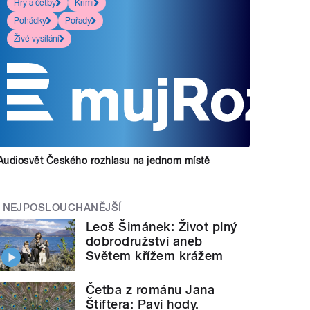
Hry a četby
Krimi
Pohádky
Pořady
Živé vysílání
Audiosvět Českého rozhlasu na jednom místě
NEJPOSLOUCHANĚJŠÍ
Leoš Šimánek: Život plný
dobrodružství aneb
Světem křížem krážem
Četba z románu Jana
Štiftera: Paví hody.