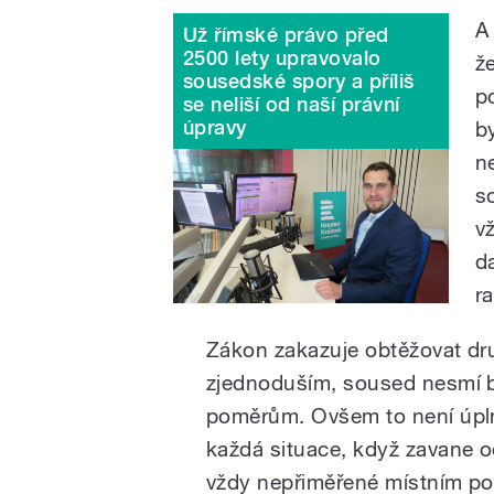
A
Už římské právo před
2500 lety upravovalo
ž
sousedské spory a příliš
p
se neliší od naší právní
úpravy
b
n
s
v
d
ra
Zákon zakazuje obtěžovat dr
zjednoduším, soused nesmí b
poměrům. Ovšem to není úpln
každá situace, když zavane o
vždy nepřiměřené místním p