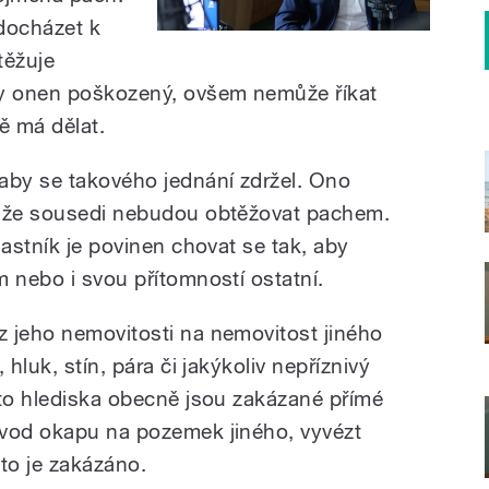
docházet k
těžuje
y onen poškozený, ovšem nemůže říkat
ě má dělat.
aby se takového jednání zdržel. Ono
, že sousedi nebudou obtěžovat pachem.
lastník je povinen chovat se tak, aby
 nebo i svou přítomností ostatní.
 jeho nemovitosti na nemovitost jiného
 hluk, stín, pára či jakýkoliv nepříznivý
oto hlediska obecně jsou zakázané přímé
ývod okapu na pozemek jiného, vyvézt
to je zakázáno.