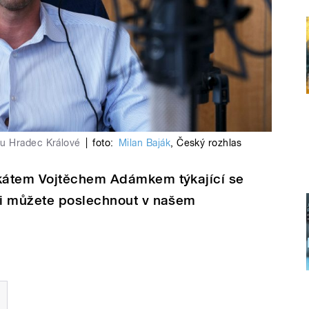
su Hradec Králové
|
foto:
Milan Baják
,
Český rozhlas
kátem Vojtěchem Adámkem týkající se
si můžete poslechnout v našem