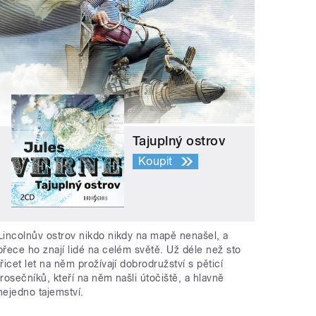
Tajuplný ostrov
Koupit
Lincolnův ostrov nikdo nikdy na mapě nenašel, a
přece ho znají lidé na celém světě. Už déle než sto
třicet let na něm prožívají dobrodružství s pěticí
trosečníků, kteří na něm našli útočiště, a hlavně
nejedno tajemství.