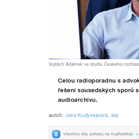
Vojtěch Adámek ve studiu Českého rozhla
Celou radioporadnu s advo
řešení sousedských sporů 
audioarchivu.
autoři:
Jana Kudyvejsová
,
baj
Všechny díly pořadu na mujRozhlas