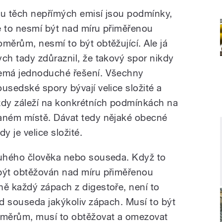
 u těch nepřímých emisí jsou podmínky,
e to nesmí být nad míru přiměřenou
oměrům, nesmí to být obtěžující. Ale já
ych tady zdůraznil, že takový spor nikdy
emá jednoduché řešení. Všechny
ousedské spory bývají velice složité a
ždy záleží na konkrétních podmínkách na
aném místě. Dávat tedy nějaké obecné
dy je velice složité.
uhého člověka nebo souseda. Když to
ýt obtěžován nad míru přiměřenou
ě každý zápach z digestoře, není to
d souseda jakýkoliv zápach. Musí to být
oměrům, musí to obtěžovat a omezovat