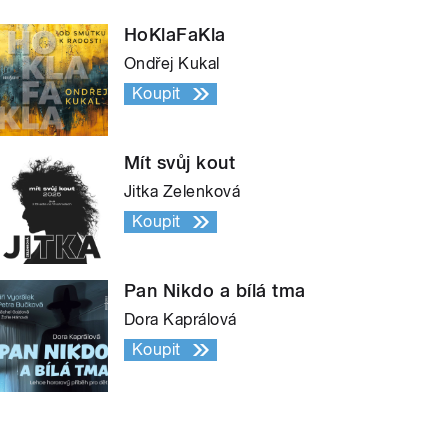
HoKlaFaKla
Ondřej Kukal
Koupit
Mít svůj kout
Jitka Zelenková
Koupit
Pan Nikdo a bílá tma
Dora Kaprálová
Koupit