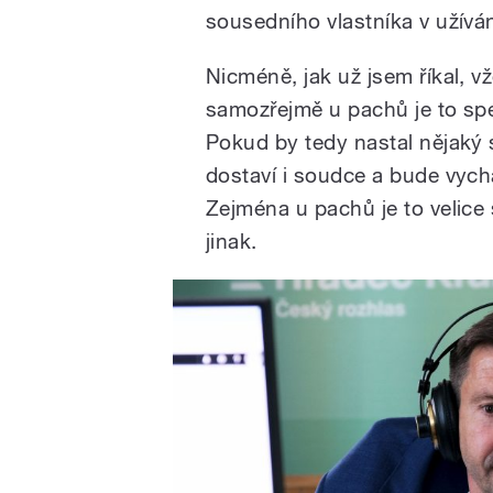
sousedního vlastníka v užíván
Nicméně, jak už jsem říkal, v
samozřejmě u pachů je to spec
Pokud by tedy nastal nějaký s
dostaví i soudce a bude vychá
Zejména u pachů je to velice
jinak.