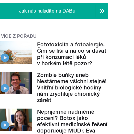
Jak nás naladíte na DABu
VÍCE Z POŘADU
Fototoxicita a fotoalergie.
Čím se liší a na co si dávat
při konzumaci léků
v horkém létě pozor?
Zombie buňky aneb
Nestárneme všichni stejně!
Vnitřní biologické hodiny
nám zrychluje chronický
zánět
Nepříjemné nadměrné
pocení? Botox jako
efektivní medicínské řešení
doporučuje MUDr. Eva