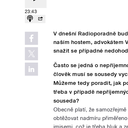
23:43
V dnešní Radioporadně bud
naším hostem, advokátem 
snažit se případné nedohod
Často se jedná o nepříjemno
člověk musí se sousedy vych
Můžeme tedy poradit, jak p
třeba v případě nepříjemný
souseda?
Obecně platí, že samozřejmě
obtěžovat nadmíru přiměřen
imisemi, což je třeba hluk a 