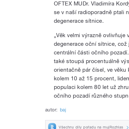
OFTEX MUDr. Vladimíra Kordy
se v naší radioporadně ptali 
degenerace sítnice.
„Věk velmi výrazně ovlivňuje 
degenerace oční sítnice, což 
centrální části očního pozadí.
také stoupá procentuálně vý
orientačně pár čísel, ve věku
kolem 10 až 15 procent, lide
populaci kolem 80 let už zhru
očního pozadí různého stupn
autor:
baj
Všechny díly pořadu na mujRozhlas