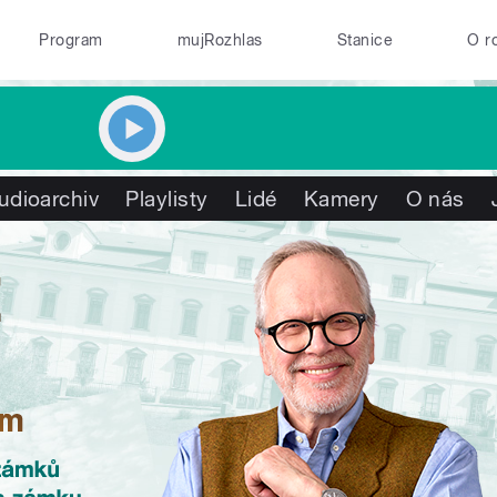
Program
mujRozhlas
Stanice
O r
udioarchiv
Playlisty
Lidé
Kamery
O nás