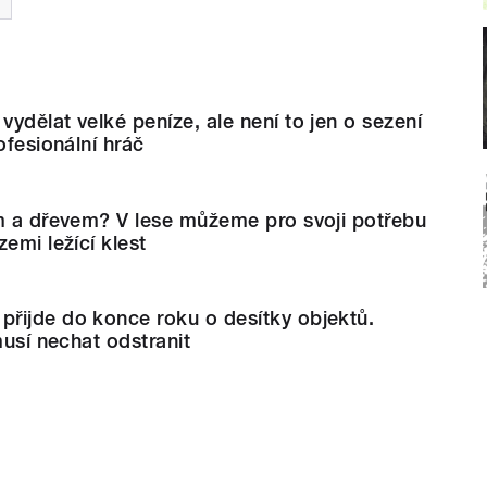
ydělat velké peníze, ale není to jen o sezení
ofesionální hráč
ím a dřevem? V lese můžeme pro svoji potřebu
emi ležící klest
řijde do konce roku o desítky objektů.
musí nechat odstranit