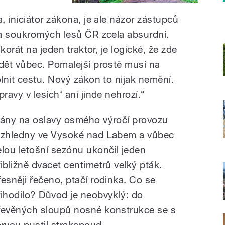
 iniciátor zákona, je ale názor zástupců
 a soukromých lesů ČR zcela absurdní.
korát na jeden traktor, je logické, že zde
dět vůbec. Pomalejší prostě musí na
lnit cestu. Nový zákon to nijak nemění.
avy v lesích‘ ani jinde nehrozí.“
lány na oslavy osmého výročí provozu
ozhledny ve Vysoké nad Labem a vůbec
elou letošní sezónu ukončil jeden
řibližně dvacet centimetrů velký pták.
řesněji řečeno, ptačí rodinka. Co se
řihodilo? Důvod je neobvyklý: do
řevěných sloupů nosné konstrukce se s
ervou pustil strakapoud.