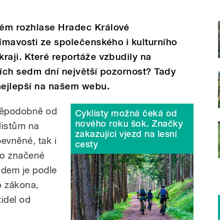
kém rozhlase Hradec Králové
jímavosti ze společenského i kulturního
raji. Které reportáže vzbudily na
ních sedm dní největší pozornost? Tady
nejlepší na našem webu.
vděpodobně od
Cyklisty možná čeká od
nového roku šok. Značky
listům na
zakazující vjezd na lesní
pevněné, tak i
cesty
sto značené
vodem je podle
ho zákona,
idel od