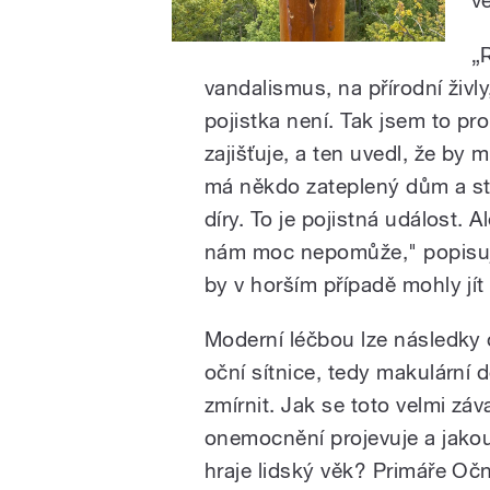
„
vandalismus, na přírodní živ
pojistka není. Tak jsem to pr
zajišťuje, a ten uvedl, že by m
má někdo zateplený dům a st
díry. To je pojistná událost. A
nám moc nepomůže," popisuje
by v horším případě mohly jít
Moderní léčbou lze následk
oční sítnice, tedy makulární 
zmírnit. Jak se toto velmi zá
onemocnění projevuje a jakou
hraje lidský věk? Primáře Oční