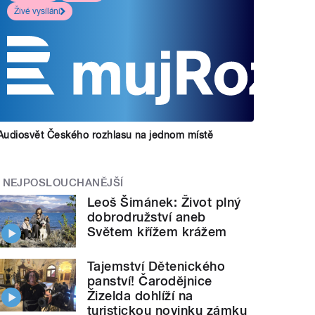
Živé vysílání
Audiosvět Českého rozhlasu na jednom místě
NEJPOSLOUCHANĚJŠÍ
Leoš Šimánek: Život plný
dobrodružství aneb
Světem křížem krážem
Tajemství Dětenického
panství! Čarodějnice
Žizelda dohlíží na
turistickou novinku zámku