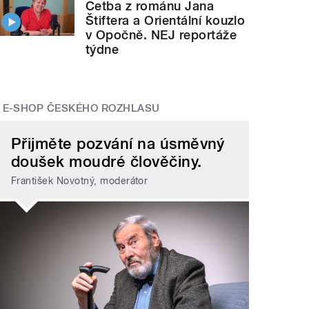
Četba z románu Jana
Štiftera a Orientální kouzlo
v Opočně. NEJ reportáže
týdne
E-SHOP ČESKÉHO ROZHLASU
Přijměte pozvání na úsměvný
doušek moudré člověčiny.
František Novotný, moderátor