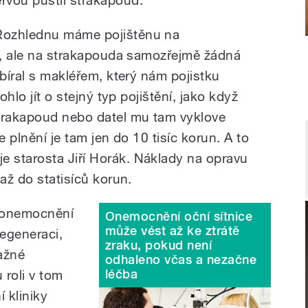
Rozhlednu máme pojištěnu na
ly, ale na strakapouda samozřejmě žádná
obíral s makléřem, který nám pojistku
ohlo jít o stejný typ pojištění, jako když
rakapoud nebo datel mu tam vyklove
le plnění je tam jen do 10 tisíc korun. A to
 starosta Jiří Horák. Náklady na opravu
 až do statisíců korun.
y onemocnění
Onemocnění oční sítnice
může vést až ke ztrátě
degeneraci,
zraku, pokud není
važné
odhaleno včas a nezačne
léčba
 roli v tom
 kliniky