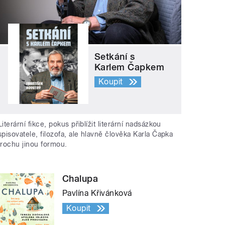
Setkání s
Karlem Čapkem
Koupit
Literární fikce, pokus přiblížit literární nadsázkou
spisovatele, filozofa, ale hlavně člověka Karla Čapka
trochu jinou formou.
Chalupa
Pavlína Křivánková
Koupit