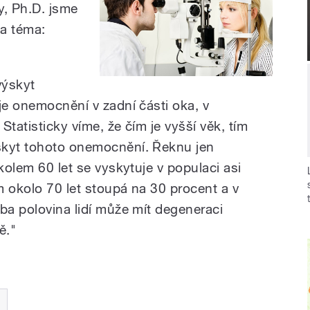
, Ph.D. jsme
na téma:
výskyt
je onemocnění v zadní části oka, v
 Statisticky víme, že čím je vyšší věk, tím
skyt tohoto onemocnění. Řeknu jen
 kolem 60 let se vyskytuje v populaci asi
m okolo 70 let stoupá na 30 procent a v
ba polovina lidí může mít degeneraci
ě."