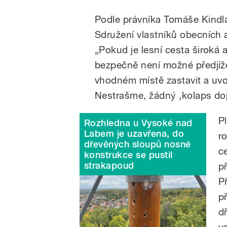
Podle právníka Tomáše Kindla,
Sdružení vlastníků obecních
„Pokud je lesní cesta široká a
bezpečně není možné předjíž
vhodném místě zastavit a uvo
Nestrašme, žádný ‚kolaps dopr
P
Rozhledna u Vysoké nad
Labem je uzavřena, do
r
dřevěných sloupů nosné
c
konstrukce se pustil
strakapoud
p
P
p
d
v