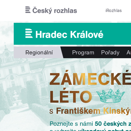
Přejít k hlavnímu obsahu
iRozhlas
Regionální
Program
Pořady
A