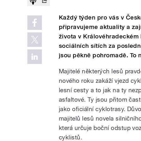
Každý týden pro vás v Čes
připravujeme aktuality a za
života v Královéhradeckém k
sociálních sítích za posled
jsou pěkně pohromadě. To 
Majitelé některých lesů pra
nového roku zakáží vjezd cyk
lesní cesty a to jak na ty nez
asfaltové. Ty jsou přitom ča
jako oficiální cyklotrasy. Dů
majitelů lesů novela silniční
která určuje boční odstup voz
cyklistů.