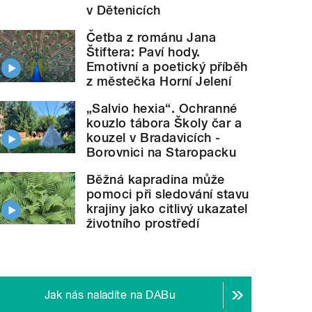
v Dětenicích
Četba z románu Jana
Štiftera: Paví hody.
Emotivní a poetický příběh
z městečka Horní Jelení
„Salvio hexia“. Ochranné
kouzlo tábora Školy čar a
kouzel v Bradavicích -
Borovnici na Staropacku
Běžná kapradina může
pomoci při sledování stavu
krajiny jako citlivý ukazatel
životního prostředí
Jak nás naladíte na DABu