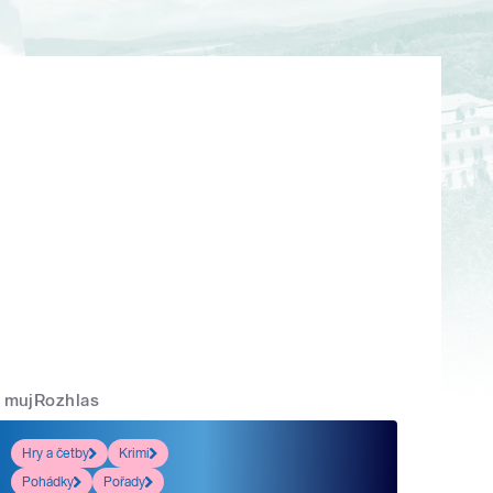
mujRozhlas
Hry a četby
Krimi
Pohádky
Pořady