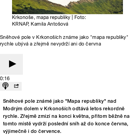
Krkonoše, mapa republiky | Foto:
KRNAP, Kamila Antošová
Sněhové pole v Krkonoších známe jako "mapa republiky"
rychle ubývá a zřejmě nevydrží ani do června
0:16
Sněhové pole známé jako "Mapa republiky" nad
Modrým dolem v Krkonoších odtává letos rekordně
rychle. Zřejmě zmizí na konci května, přitom běžně na
tomto místě vydrží poslední sníh až do konce června,
výjimečně i do července.