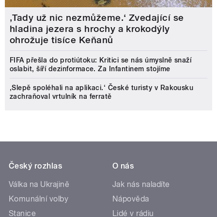
‚Tady už nic nezmůžeme.‘ Zvedající se
hladina jezera s hrochy a krokodýly
ohrožuje tisíce Keňanů
FIFA přešla do protiútoku: Kritici se nás úmyslně snaží
oslabit, šíří dezinformace. Za Infantinem stojíme
‚Slepě spoléhali na aplikaci.‘ České turisty v Rakousku
zachraňoval vrtulník na ferratě
Český rozhlas
O nás
Válka na Ukrajině
Jak nás naladíte
Komunální volby
Nápověda
Stanice
Lidé v rádiu