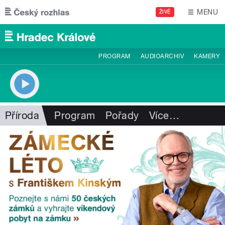
Přejít k hlavnímu obsahu
MENU
ŽIVĚ
PROGRAM
AUDIOARCHIV
KAMERY
Příroda
Program
Pořady
Více
…