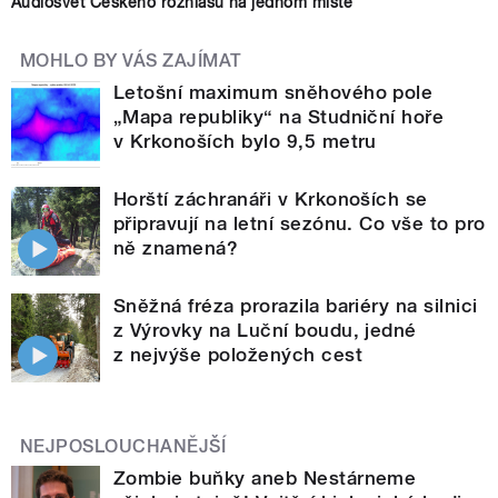
Audiosvět Českého rozhlasu na jednom místě
MOHLO BY VÁS ZAJÍMAT
Letošní maximum sněhového pole
„Mapa republiky“ na Studniční hoře
v Krkonoších bylo 9,5 metru
Horští záchranáři v Krkonoších se
připravují na letní sezónu. Co vše to pro
ně znamená?
Sněžná fréza prorazila bariéry na silnici
z Výrovky na Luční boudu, jedné
z nejvýše položených cest
NEJPOSLOUCHANĚJŠÍ
Zombie buňky aneb Nestárneme