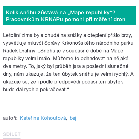
Kolik sněhu zůstává na „Mapě republiky“?
Pracovníkům KRNAPu pomohl při měření dron
Letošní zima byla chudá na srážky a oteplení přišlo brzy,
vysvětluje mluvčí Správy Krkonošského národního parku
Radek Drahný. „Sněhu je v současné době na Mapě
republiky velmi málo. Můžeme to odhadovat na nějaké
dva metry. To, jaký byl průběh jara a poslední slunečné
dny, nám ukazuje, že ten úbytek sněhu je velmi rychlý. A
ukazuje se, že i podle předpovědi počasí ten úbytek
bude dál rychle pokračovat.“
Měření sněhu v Krkonoších s pomocí
autoři:
Kateřina Kohoutová
,
baj
dronu