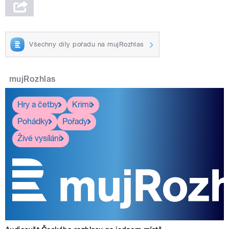
Všechny díly pořadu na mujRozhlas
mujRozhlas
Hry a četby
Krimi
Pohádky
Pořady
Živé vysílání