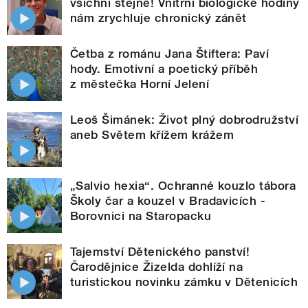
všichni stejně! Vnitřní biologické hodiny
nám zrychluje chronický zánět
Četba z románu Jana Štiftera: Paví
hody. Emotivní a poetický příběh
z městečka Horní Jelení
Leoš Šimánek: Život plný dobrodružství
aneb Světem křížem krážem
„Salvio hexia“. Ochranné kouzlo tábora
Školy čar a kouzel v Bradavicích -
Borovnici na Staropacku
Tajemství Dětenického panství!
Čarodějnice Žizelda dohlíží na
turistickou novinku zámku v Dětenicích