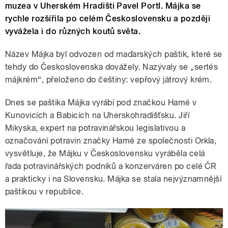
muzea v Uherském Hradišti Pavel Portl. Májka se
rychle rozšířila po celém Československu a později
vyvážela i do různých koutů světa.
Název Májka byl odvozen od maďarských paštik, které se
tehdy do Československa dovážely. Nazývaly se „sertés
májkrém“, přeloženo do češtiny: vepřový játrový krém.
Dnes se paštika Májka vyrábí pod značkou Hamé v
Kunovicích a Babicích na Uherskohradišťsku. Jiří
Mikyska, expert na potravinářskou legislativou a
označování potravin značky Hamé ze společnosti Orkla,
vysvětluje, že Májku v Československu vyráběla celá
řada potravinářských podniků a konzerváren po celé ČR
a prakticky i na Slovensku. Májka se stala nejvýznamnější
paštikou v republice.