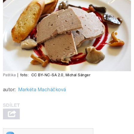
Paštika
|
foto:
CC BY-NC-SA 2.0
,
Michal Sänger
autor:
Markéta Macháčková