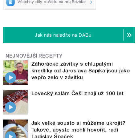
Všechny díly pořadu na mujRozhlas
Jak nás naladíte na DABu
NEJNOVĚJŠÍ RECEPTY
Záhorácké závitky s chlupatými
knedlíky od Jaroslava Sapíka jsou jako
vepřo zelo v závitku
Lovecký salám Češi znají už 100 let
Jak velké sousto si můžeme ukrojit?
Takové, abyste mohli hovořit, radí
Ladislav Špaček