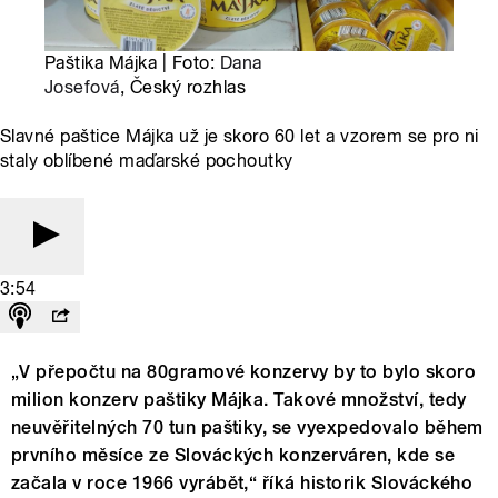
Paštika Májka | Foto:
Dana
Josefová
, Český rozhlas
Slavné paštice Májka už je skoro 60 let a vzorem se pro ni
staly oblíbené maďarské pochoutky
3:54
„V přepočtu na 80gramové konzervy by to bylo skoro
milion konzerv paštiky Májka. Takové množství, tedy
neuvěřitelných 70 tun paštiky, se vyexpedovalo během
prvního měsíce ze Slováckých konzerváren, kde se
začala v roce 1966 vyrábět,“ říká historik Slováckého