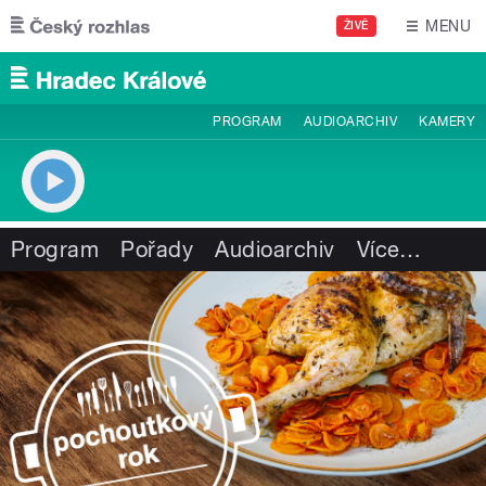
Přejít k hlavnímu obsahu
MENU
ŽIVĚ
PROGRAM
AUDIOARCHIV
KAMERY
Program
Pořady
Audioarchiv
Více
…