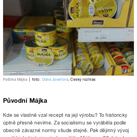
Paštika Májka
|
foto:
Dana Josefová
,
Český rozhlas
Původní Májka
Kde se vlastně vzal recept na její výrobu? To historicky
úplně přesně nevíme. Za socialismu se vyráběla podle
obecně závazné normy všude stejně. Pak dějinný vývoj