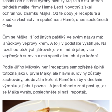
zasáhl i do historie výroby paštiky Májka a v 90. letech
tehdejší majitel firmy Hamé Leoš Novotný získal
ochrannou známku Májka. Od té doby je receptura a
značka vlastnictvím společnosti Hamé, dnes společnosti
Orkla.
Čím se Májka liší od jiných paštik? Ve svém názvu má:
lahůdkový vepřový krém. A to ji v podstatě vystihuje. Na
rozdíl od běžných játrovek je v ní méně jater, více
vepřových surovin a má specifickou chuť po koření.
Podle Jiřího Mikysky není receptura samozřejmě úplně
totožná jako u první Májky, ale hlavní suroviny zůstaly
zachovány, především koření. Pamětníci by v dnešním
výrobku její chuť poznali. A jestli chcete znát postup, jak
se Májka vyrábí, poslechněte si naši reportáž.