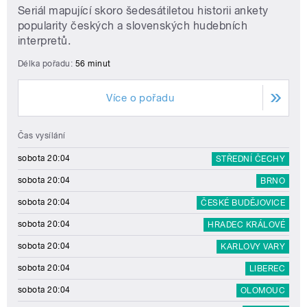
Seriál mapující skoro šedesátiletou historii ankety
popularity českých a slovenských hudebních
interpretů.
Délka pořadu:
56 minut
Více o pořadu
Čas vysílání
sobota 20:04
STŘEDNÍ ČECHY
sobota 20:04
BRNO
sobota 20:04
ČESKÉ BUDĚJOVICE
sobota 20:04
HRADEC KRÁLOVÉ
sobota 20:04
KARLOVY VARY
sobota 20:04
LIBEREC
sobota 20:04
OLOMOUC