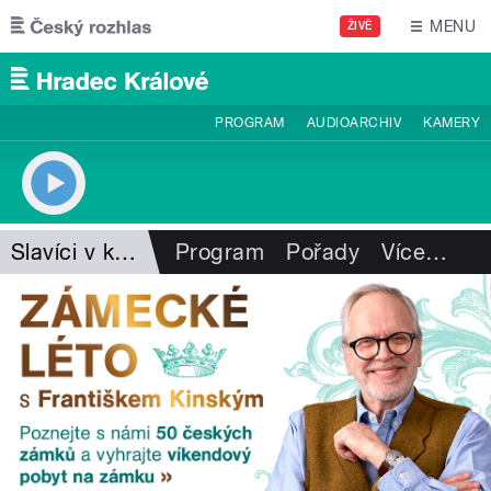
Přejít k hlavnímu obsahu
MENU
ŽIVĚ
PROGRAM
AUDIOARCHIV
KAMERY
Slavíci v krabici
Program
Pořady
Více
…