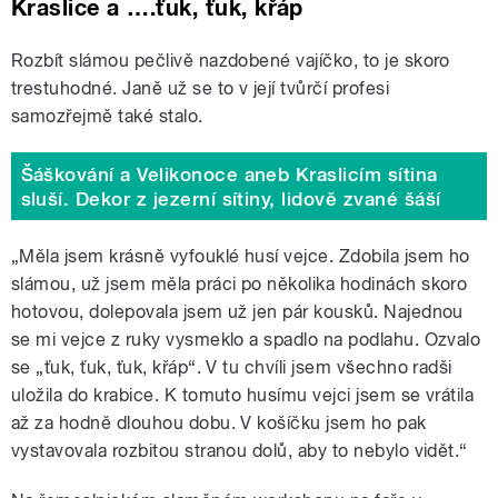
Kraslice a ….ťuk, ťuk, křáp
Rozbít slámou pečlivě nazdobené vajíčko, to je skoro
trestuhodné. Janě už se to v její tvůrčí profesi
samozřejmě také stalo.
Šáškování a Velikonoce aneb Kraslicím sítina
sluší. Dekor z jezerní sítiny, lidově zvané šáší
„Měla jsem krásně vyfouklé husí vejce. Zdobila jsem ho
slámou, už jsem měla práci po několika hodinách skoro
hotovou, dolepovala jsem už jen pár kousků. Najednou
se mi vejce z ruky vysmeklo a spadlo na podlahu. Ozvalo
se „ťuk, ťuk, ťuk, křáp“. V tu chvíli jsem všechno radši
uložila do krabice. K tomuto husímu vejci jsem se vrátila
až za hodně dlouhou dobu. V košíčku jsem ho pak
vystavovala rozbitou stranou dolů, aby to nebylo vidět.“