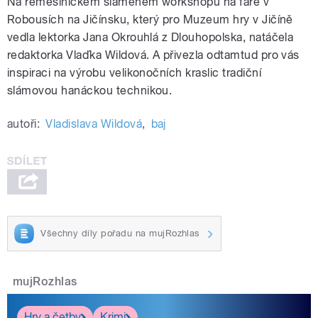
Na řemeslnickém slaměném workshopu na faře v
Robousích na Jičínsku, který pro Muzeum hry v Jičíně
vedla lektorka Jana Okrouhlá z Dlouhopolska, natáčela
redaktorka Vlaďka Wildová. A přivezla odtamtud pro vás
inspiraci na výrobu velikonočních kraslic tradiční
slámovou hanáckou technikou.
autoři:
Vladislava Wildová
,
baj
Všechny díly pořadu na mujRozhlas
mujRozhlas
Hry a četby
Krimi