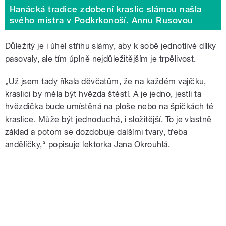
Hanácká tradice zdobení kraslic slámou našla
svého mistra v Podkrkonoší. Annu Rusovou
Důležitý je i úhel střihu slámy, aby k sobě jednotlivé dílky
pasovaly, ale tím úplně nejdůležitějším je trpělivost.
„Už jsem tady říkala děvčatům, že na každém vajíčku,
kraslici by měla být hvězda štěstí. A je jedno, jestli ta
hvězdička bude umístěná na ploše nebo na špičkách té
kraslice. Může být jednoduchá, i složitější. To je vlastně
základ a potom se dozdobuje dalšími tvary, třeba
andělíčky,“ popisuje lektorka Jana Okrouhlá.