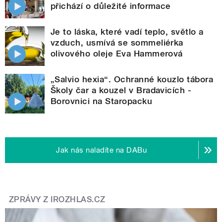
přichází o důležité informace
Je to láska, které vadí teplo, světlo a
vzduch, usmívá se sommeliérka
olivového oleje Eva Hammerová
„Salvio hexia“. Ochranné kouzlo tábora
Školy čar a kouzel v Bradavicích -
Borovnici na Staropacku
Jak nás naladíte na DABu
ZPRÁVY Z IROZHLAS.CZ