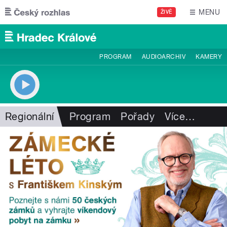
Přejít k hlavnímu obsahu
MENU
ŽIVĚ
PROGRAM
AUDIOARCHIV
KAMERY
Regionální
Program
Pořady
Více
…