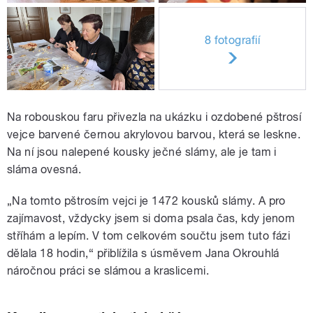
8 fotografií
Na robouskou faru přivezla na ukázku i ozdobené pštrosí
vejce barvené černou akrylovou barvou, která se leskne.
Na ní jsou nalepené kousky ječné slámy, ale je tam i
sláma ovesná.
„Na tomto pštrosím vejci je 1472 kousků slámy. A pro
zajímavost, vždycky jsem si doma psala čas, kdy jenom
stříhám a lepím. V tom celkovém součtu jsem tuto fázi
dělala 18 hodin,“ přiblížila s úsměvem Jana Okrouhlá
náročnou práci se slámou a kraslicemi.