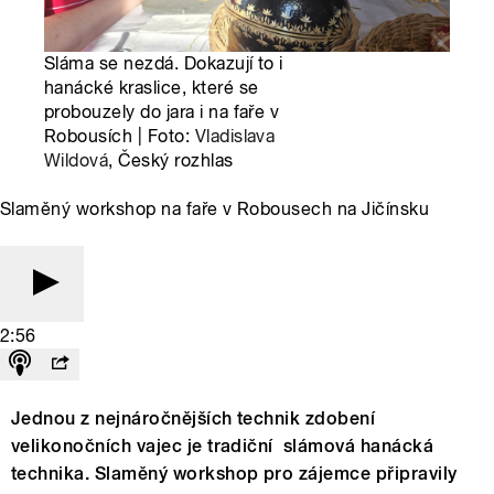
Sláma se nezdá. Dokazují to i
hanácké kraslice, které se
probouzely do jara i na faře v
Robousích | Foto:
Vladislava
Wildová
, Český rozhlas
Slaměný workshop na faře v Robousech na Jičínsku
2:56
Jednou z nejnáročnějších technik zdobení
velikonočních vajec je tradiční slámová hanácká
technika. Slaměný workshop pro zájemce připravily