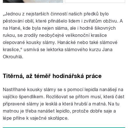
„Jednou z nejstarších činností našich předků bylo
pěstování obilí, které přinášelo lidem i zvířatům obživu. A
na Hané, kde byla nejen sláma, ale i hodně šikovných
rukou, se zrodily neobyčejné velikonoční kraslice
olepované kousky slámy. Hanácké nebo také slámové
kraslice,“ usmívá se lektorka slámového kurzu Jana
Okrouhlá.
Titěrná, až téměř hodinářská práce
Nastříhané kousky slámy se s pomocí lepidla nanášejí na
vajíčko špendlíkem. Rozlišovat se přitom musí, která část
připravené slámy je lesklá a která hrubší a matná. Na tu
matnou je třeba nanášet lepidlo, protože dobře saje a
lépe přilne k vaječné skořápce.