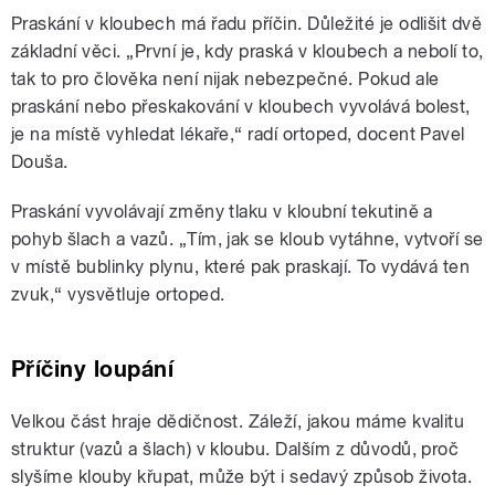
Praskání v kloubech má řadu příčin. Důležité je odlišit dvě
základní věci. „První je, kdy praská v kloubech a nebolí to,
tak to pro člověka není nijak nebezpečné. Pokud ale
praskání nebo přeskakování v kloubech vyvolává bolest,
je na místě vyhledat lékaře,“ radí ortoped, docent Pavel
Douša.
Praskání vyvolávají změny tlaku v kloubní tekutině a
pohyb šlach a vazů. „Tím, jak se kloub vytáhne, vytvoří se
v místě bublinky plynu, které pak praskají. To vydává ten
zvuk,“ vysvětluje ortoped.
Příčiny loupání
Velkou část hraje dědičnost. Záleží, jakou máme kvalitu
struktur (vazů a šlach) v kloubu. Dalším z důvodů, proč
slyšíme klouby křupat, může být i sedavý způsob života.