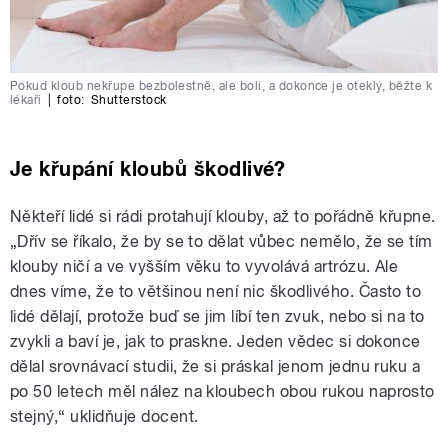
Pokud kloub nekřupe bezbolestně, ale bolí, a dokonce je oteklý, běžte k
lékaři
|
foto:
Shutterstock
Je křupání kloubů škodlivé?
Někteří lidé si rádi protahují klouby, až to pořádně křupne.
„Dřív se říkalo, že by se to dělat vůbec nemělo, že se tím
klouby ničí a ve vyšším věku to vyvolává artrózu. Ale
dnes víme, že to většinou není nic škodlivého. Často to
lidé dělají, protože buď se jim líbí ten zvuk, nebo si na to
zvykli a baví je, jak to praskne. Jeden vědec si dokonce
dělal srovnávací studii, že si práskal jenom jednu ruku a
po 50 letech měl nález na kloubech obou rukou naprosto
stejný,“ uklidňuje docent.