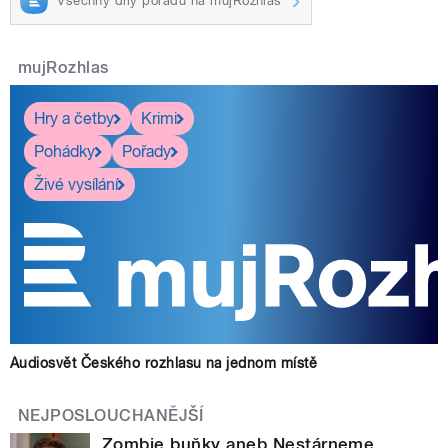
Všechny díly pořadu na mujRozhlas
mujRozhlas
Hry a četby
Krimi
Pohádky
Pořady
Živé vysílání
Audiosvět Českého rozhlasu na jednom místě
NEJPOSLOUCHANĚJŠÍ
Zombie buňky aneb Nestárneme