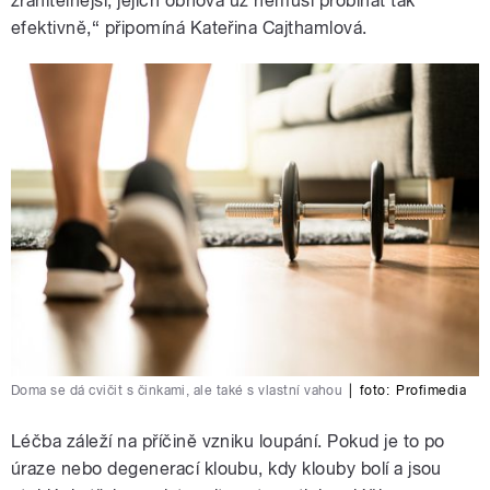
zranitelnější, jejich obnova už nemusí probíhat tak
efektivně,“ připomíná Kateřina Cajthamlová.
Doma se dá cvičit s činkami, ale také s vlastní vahou
|
foto:
Profimedia
Léčba záleží na příčině vzniku loupání. Pokud je to po
úraze nebo degenerací kloubu, kdy klouby bolí a jsou