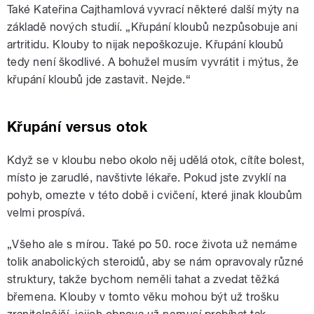
Také Kateřina Cajthamlová vyvrací některé další mýty na
základě nových studií. „Křupání kloubů nezpůsobuje ani
artritidu. Klouby to nijak nepoškozuje. Křupání kloubů
tedy není škodlivé. A bohužel musím vyvrátit i mýtus, že
křupání kloubů jde zastavit. Nejde.“
Křupání versus otok
Když se v kloubu nebo okolo něj udělá otok, cítíte bolest,
místo je zarudlé, navštivte lékaře. Pokud jste zvyklí na
pohyb, omezte v této době i cvičení, které jinak kloubům
velmi prospívá.
„Všeho ale s mírou. Také po 50. roce života už nemáme
tolik anabolických steroidů, aby se nám opravovaly různé
struktury, takže bychom neměli tahat a zvedat těžká
břemena. Klouby v tomto věku mohou být už trošku