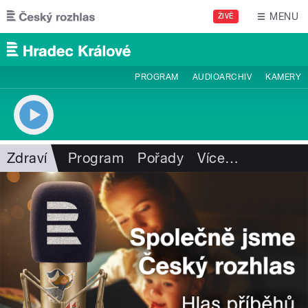
Přejít k hlavnímu obsahu
MENU
ŽIVĚ
PROGRAM
AUDIOARCHIV
KAMERY
Zdraví
Program
Pořady
Více
…