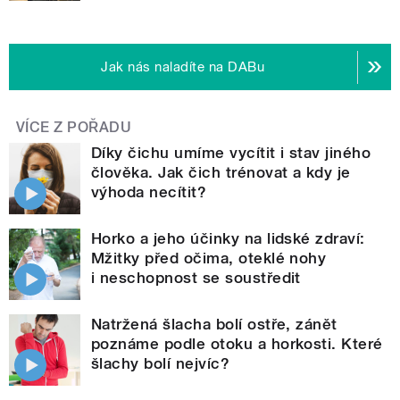
Jak nás naladíte na DABu
VÍCE Z POŘADU
Díky čichu umíme vycítit i stav jiného
člověka. Jak čich trénovat a kdy je
výhoda necítit?
Horko a jeho účinky na lidské zdraví:
Mžitky před očima, oteklé nohy
i neschopnost se soustředit
Natržená šlacha bolí ostře, zánět
poznáme podle otoku a horkosti. Které
šlachy bolí nejvíc?