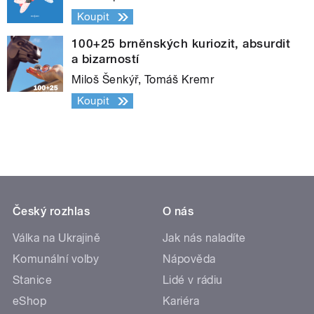
Koupit
100+25 brněnských kuriozit, absurdit
a bizarností
Miloš Šenkýř, Tomáš Kremr
Koupit
Český rozhlas
O nás
Válka na Ukrajině
Jak nás naladíte
Komunální volby
Nápověda
Stanice
Lidé v rádiu
eShop
Kariéra