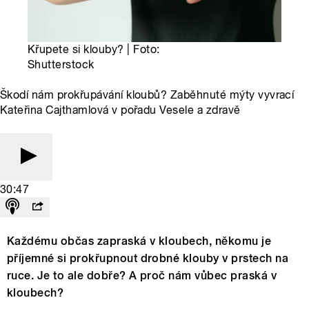
Křupete si klouby? | Foto:
Shutterstock
Škodí nám prokřupávání kloubů? Zaběhnuté mýty vyvrací
Kateřina Cajthamlová v pořadu Vesele a zdravě
30:47
Každému občas zapraská v kloubech, někomu je
příjemné si prokřupnout drobné klouby v prstech na
ruce. Je to ale dobře? A proč nám vůbec praská v
kloubech?