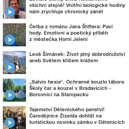
všichni stejně! Vnitřní biologické hodiny
nám zrychluje chronický zánět
Četba z románu Jana Štiftera: Paví
hody. Emotivní a poetický příběh
z městečka Horní Jelení
Leoš Šimánek: Život plný dobrodružství
aneb Světem křížem krážem
„Salvio hexia“. Ochranné kouzlo tábora
Školy čar a kouzel v Bradavicích -
Borovnici na Staropacku
Tajemství Dětenického panství!
Čarodějnice Žizelda dohlíží na
turistickou novinku zámku v Dětenicích