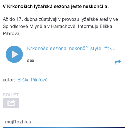
V Krkonoších lyžařská sezóna ještě neskončila.
Až do 17. dubna zůstávají v provozu lyžařské areály ve
Špindlerově Mlýně a v Harrachově. Informuje Eliška
Pilařová.
Krkonoše sezóna
nekončí
" style="">
Krkono
Krkonoše sezóna nekončí
0:00
Play /
nekončí
Krkonoše sezóna
autor:
Eliška Pilařová
mujRozhlas