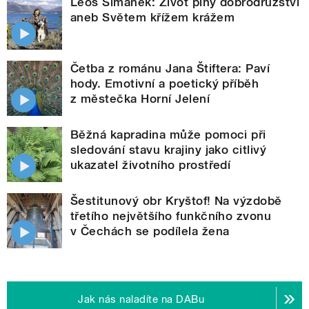
Leoš Šimánek: Život plný dobrodružství
aneb Světem křížem krážem
Četba z románu Jana Štiftera: Paví
hody. Emotivní a poetický příběh
z městečka Horní Jelení
Běžná kapradina může pomoci při
sledování stavu krajiny jako citlivý
ukazatel životního prostředí
Šestitunový obr Kryštof! Na výzdobě
třetího největšího funkčního zvonu
v Čechách se podílela žena
Jak nás naladíte na DABu