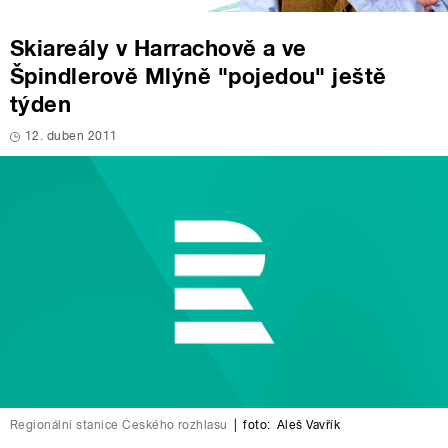
Skiareály v Harrachově a ve
Špindlerově Mlýně "pojedou" ještě
týden
12. duben 2011
Regionální stanice Českého rozhlasu
|
foto:
Aleš Vavřík