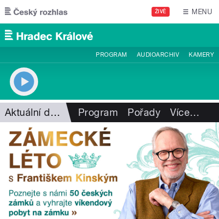
Přejít k hlavnímu obsahu
MENU
ŽIVĚ
PROGRAM
AUDIOARCHIV
KAMERY
Aktuální dění
Program
Pořady
Více
…