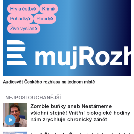
pause
Hry a četby
Krimi
Pohádky
Pořady
Živé vysílání
Audiosvět Českého rozhlasu na jednom místě
NEJPOSLOUCHANĚJŠÍ
Zombie buňky aneb Nestárneme
všichni stejně! Vnitřní biologické hodiny
nám zrychluje chronický zánět