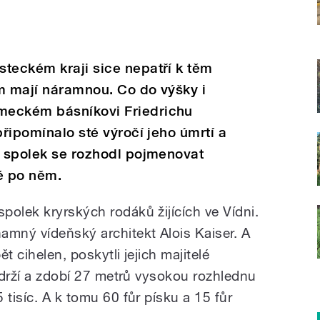
teckém kraji sice nepatří k těm
m mají náramnou. Co do výšky i
meckém básníkovi Friedrichu
připomínalo sté výročí jeho úmrtí a
í spolek se rozhodl pojmenovat
ě po něm.
polek kryrských rodáků žijících ve Vídni.
amný vídeňský architekt Alois Kaiser. A
t cihelen, poskytli jejich majitelé
é drží a zdobí 27 metrů vysokou rozhlednu
 tisíc. A k tomu 60 fůr písku a 15 fůr