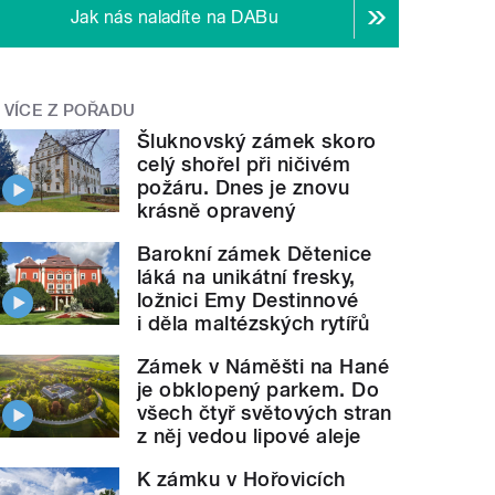
Jak nás naladíte na DABu
VÍCE Z POŘADU
Šluknovský zámek skoro
celý shořel při ničivém
požáru. Dnes je znovu
krásně opravený
Barokní zámek Dětenice
láká na unikátní fresky,
ložnici Emy Destinnové
i děla maltézských rytířů
Zámek v Náměšti na Hané
je obklopený parkem. Do
všech čtyř světových stran
z něj vedou lipové aleje
K zámku v Hořovicích