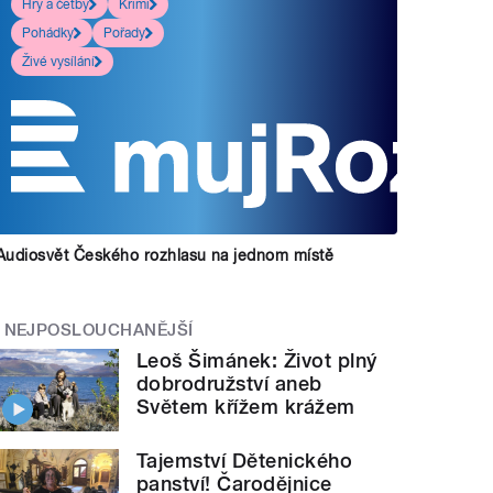
Hry a četby
Krimi
Pohádky
Pořady
Živé vysílání
Audiosvět Českého rozhlasu na jednom místě
NEJPOSLOUCHANĚJŠÍ
Leoš Šimánek: Život plný
dobrodružství aneb
Světem křížem krážem
Tajemství Dětenického
panství! Čarodějnice