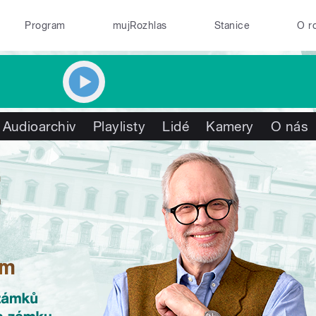
Program
mujRozhlas
Stanice
O r
Audioarchiv
Playlisty
Lidé
Kamery
O nás