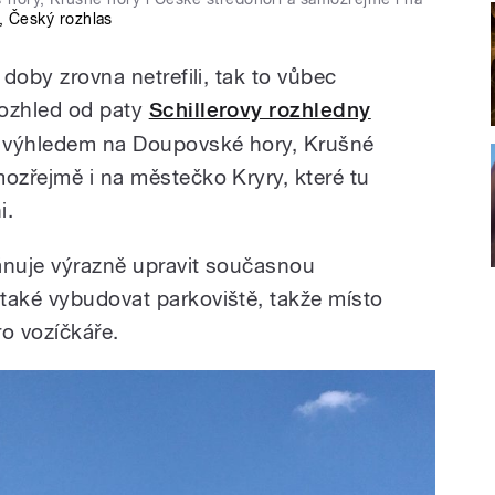
,
Český rozhlas
 doby zrovna netrefili, tak to vůbec
rozhled od paty
Schillerovy rozhledny
te výhledem na Doupovské hory, Krušné
mozřejmě i na městečko Kryry, které tu
i.
ánuje výrazně upravit současnou
také vybudovat parkoviště, takže místo
o vozíčkáře.