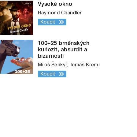
Vysoké okno
Raymond Chandler
Koupit
100+25 brněnských
kuriozit, absurdit a
bizarností
Miloš Šenkýř, Tomáš Kremr
Koupit