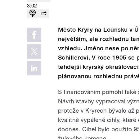
3:02
Město Kryry na Lounsku v Ús
největším, ale rozhlednu ta
vzhledu. Jméno nese po ně
Schillerovi. V roce 1905 se 
tehdejší kryrský okrašlovac
plánovanou rozhlednu práv
S financováním pomohl také s
Návrh stavby vypracoval význ
protože v Kryrech bývalo až pě
kvalitně vypálené cihly, kter
dodnes. Cihel bylo použito 95
žulového kamene.