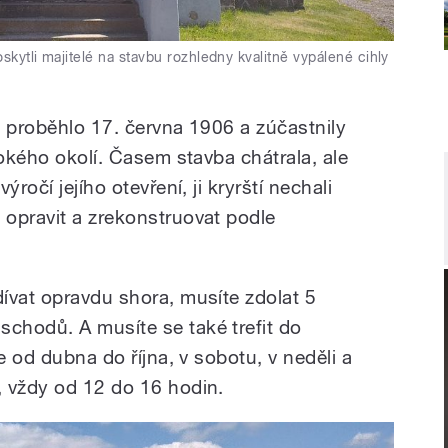
skytli majitelé na stavbu rozhledny kvalitně vypálené cihly
y proběhlo 17. června 1906 a zúčastnily
rokého okolí. Časem stavba chátrala, ale
ročí jejího otevření, ji kryrští nechali
opravit a zrekonstruovat podle
ívat opravdu shora, musíte zdolat 5
chodů. A musíte se také trefit do
e od dubna do října, v sobotu, v neděli a
, vždy od 12 do 16 hodin.