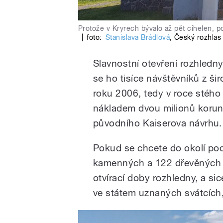
Protože v Kryrech bývalo až pět cihelen, po
|
foto:
Stanislava Brádlová
,
Český rozhlas
Slavnostní otevření rozhledn
se ho tisíce návštěvníků z ši
roku 2006, tedy v roce stého vý
nákladem dvou milionů korun 
původního Kaiserova návrhu.
Pokud se chcete do okolí pod
kamenných a 122 dřevěných s
otvírací doby rozhledny, a sic
ve státem uznaných svátcích