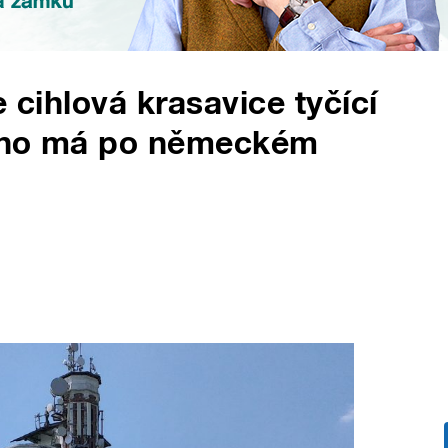
e cihlová krasavice tyčící
méno má po německém