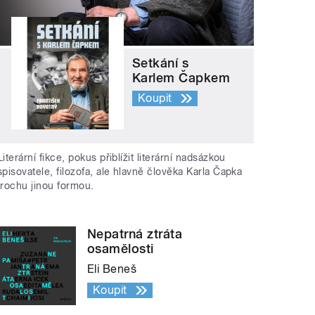
Setkání s
Karlem Čapkem
Koupit
Literární fikce, pokus přiblížit literární nadsázkou
spisovatele, filozofa, ale hlavně člověka Karla Čapka
trochu jinou formou.
Nepatrná ztráta
osamělosti
Eli Beneš
Koupit