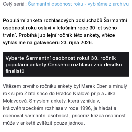
Celý seriál:
Šarmantní osobnost roku - vybíráme z archivu
Populární anketa rozhlasových posluchačů Šarmantní
osobnost roku oslaví v letošním roce 30 let svého
trvání. Probíhá jubilejní ročník této ankety, vítěze
vyhlásíme na galavečeru 23. října 2026.
Vyberte Šarmantní osobnost roku! 30. ročník
populární ankety Českého rozhlasu zná desítku
finalistů
Vítězem prvního ročníku ankety byl Marek Eben a minulý
rok si pro Zlaté snce do Hradce Králové přijela Jitka
Molavcová. Smyslem ankety, která vznikla v,
královéhradeckém rozhlase v roce 1996, je hledat a
oceňovat šarmantní osobnosti, přičemž každá osobnost
může v anketě zvítězit pouze jednou.