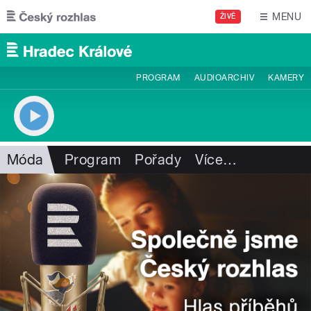
Přejít k hlavnímu obsahu
MENU
ŽIVĚ
PROGRAM
AUDIOARCHIV
KAMERY
Móda
Program
Pořady
Více
…