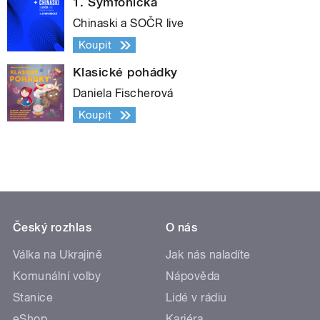
1. Symfonická
Chinaski a SOČR live
Koupit
Klasické pohádky
Daniela Fischerová
Koupit
Český rozhlas
O nás
Válka na Ukrajině
Jak nás naladíte
Komunální volby
Nápověda
Stanice
Lidé v rádiu
eShop
Kariéra