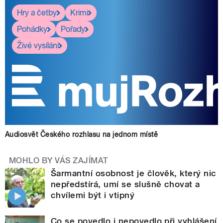
Hry a četby
Krimi
Pohádky
Pořady
Živé vysílání
Audiosvět Českého rozhlasu na jednom místě
MOHLO BY VÁS ZAJÍMAT
Šarmantní osobnost je člověk, který nic
nepředstírá, umí se slušně chovat a
chvílemi být i vtipný
Co se povedlo i nepovedlo při vyhlášení