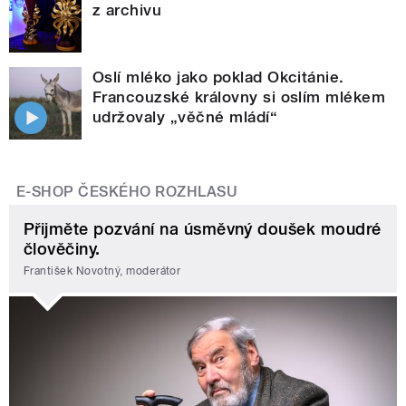
z archivu
Oslí mléko jako poklad Okcitánie.
Francouzské královny si oslím mlékem
udržovaly „věčné mládí“
E-SHOP ČESKÉHO ROZHLASU
Přijměte pozvání na úsměvný doušek moudré
člověčiny.
František Novotný, moderátor