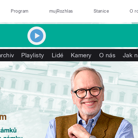
Program
mujRozhlas
Stanice
O r
rchiv
Playlisty
Lidé
Kamery
O nás
Jak n