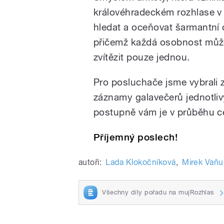
královéhradeckém rozhlase v 
hledat a oceňovat šarmantní 
přičemž každá osobnost můž
zvítězit pouze jednou.
Pro posluchače jsme vybrali 
záznamy galavečerů jednotli
postupně vám je v průběhu c
Příjemný poslech!
autoři:
Lada Klokočníková
,
Mirek Vaňu
Všechny díly pořadu na mujRozhlas