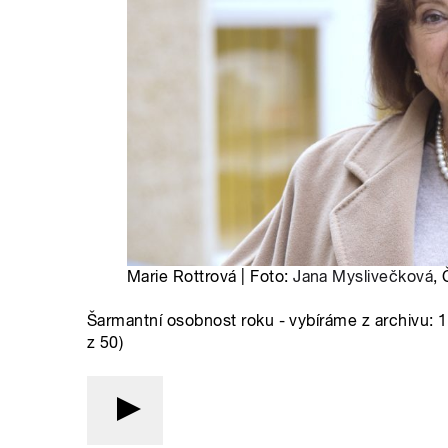
Marie Rottrová | Foto:
Jana Myslivečková
,
Šarmantní osobnost roku - vybíráme z archivu: 10
z 50)