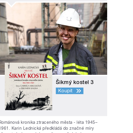
Šikmý kostel 3
Koupit
Románová kronika ztraceného města - léta 1945–
1961. Karin Lednická předkládá do značné míry