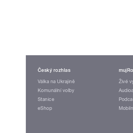
Český rozhlas
mujRo
Válka na Ukrajině
Živé v
Komunální volby
Audioa
Stanice
Podca
eShop
Mobiln