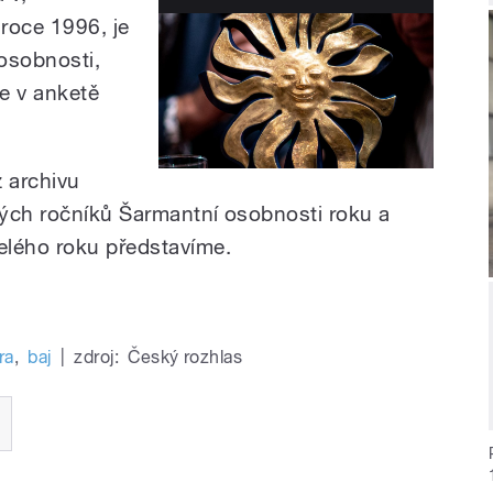
roce 1996, je
osobnosti,
e v anketě
z archivu
vých ročníků Šarmantní osobnosti roku a
elého roku představíme.
ra
,
baj
|
zdroj:
Český rozhlas