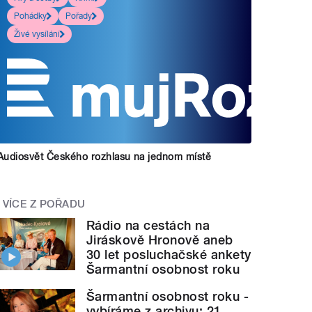
Pohádky
Pořady
Živé vysílání
Audiosvět Českého rozhlasu na jednom místě
VÍCE Z POŘADU
Rádio na cestách na
Jiráskově Hronově aneb
30 let posluchačské ankety
Šarmantní osobnost roku
Šarmantní osobnost roku -
vybíráme z archivu: 21.