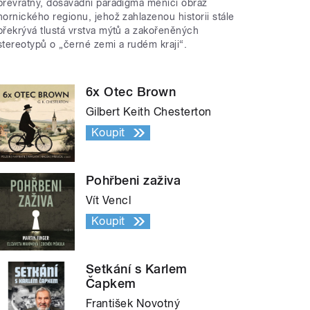
převratný, dosavadní paradigma měnící obraz
hornického regionu, jehož zahlazenou historii stále
překrývá tlustá vrstva mýtů a zakořeněných
stereotypů o „černé zemi a rudém kraji“.
6x Otec Brown
Gilbert Keith Chesterton
Koupit
Pohřbeni zaživa
Vít Vencl
Koupit
Setkání s Karlem
Čapkem
František Novotný