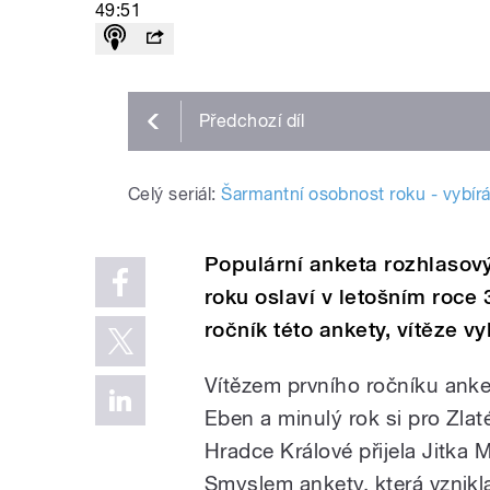
49:51
Předchozí
díl
Celý seriál:
Šarmantní osobnost roku - vybír
Populární anketa rozhlaso
roku oslaví v letošním roce 3
ročník této ankety, vítěze v
Vítězem prvního ročníku anke
Eben a minulý rok si pro Zla
Hradce Králové přijela Jitka 
Smyslem ankety, která vznikla