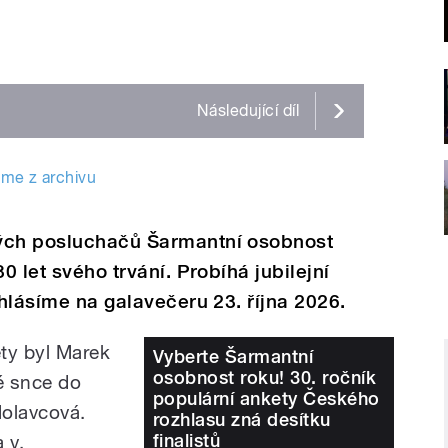
Následující
díl
áme z archivu
vých posluchačů Šarmantní osobnost
0 let svého trvání. Probíhá jubilejní
yhlásíme na galavečeru 23. října 2026.
ty byl Marek
Vyberte Šarmantní
osobnost roku! 30. ročník
té snce do
populární ankety Českého
Molavcová.
rozhlasu zná desítku
finalistů
 v,