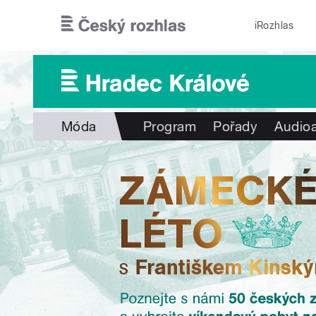
Přejít k hlavnímu obsahu
iRozhlas
Móda
Program
Pořady
Audioa