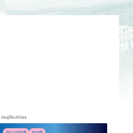
mujRozhlas
Hry a četby
Krimi