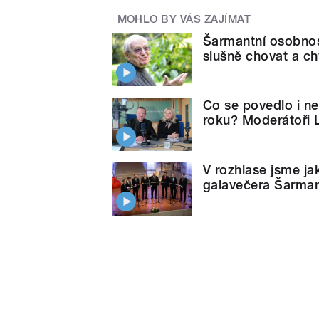
MOHLO BY VÁS ZAJÍMAT
Šarmantní osobnost
slušně chovat a chv
Co se povedlo i ne
roku? Moderátoři 
V rozhlase jsme ja
galavečera Šarman