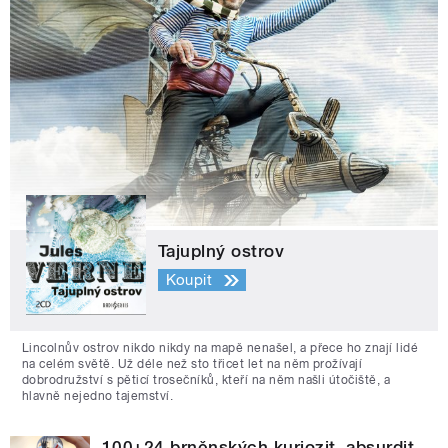
Tajuplný ostrov
Koupit
Lincolnův ostrov nikdo nikdy na mapě nenašel, a přece ho znají lidé
na celém světě. Už déle než sto třicet let na něm prožívají
dobrodružství s pěticí trosečníků, kteří na něm našli útočiště, a
hlavně nejedno tajemství.
100+24 brněnských kuriozit, absurdit