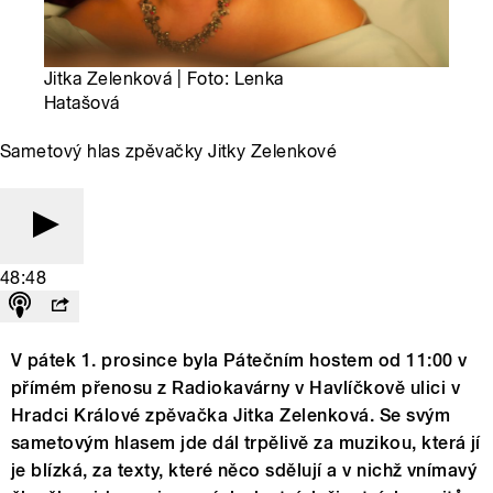
Jitka Zelenková | Foto: Lenka
Hatašová
Sametový hlas zpěvačky Jitky Zelenkové
48:48
V pátek 1. prosince byla Pátečním hostem od 11:00 v
přímém přenosu z Radiokavárny v Havlíčkově ulici v
Hradci Králové zpěvačka Jitka Zelenková. Se svým
sametovým hlasem jde dál trpělivě za muzikou, která jí
je blízká, za texty, které něco sdělují a v nichž vnímavý