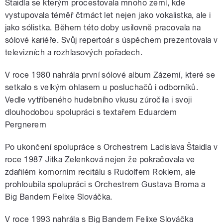
Štaidla se kterým procestovala mnoho zemí, kde
vystupovala téměř čtrnáct let nejen jako vokalistka, ale i
jako sólistka. Během této doby usilovně pracovala na
sólové kariéře. Svůj repertoár s úspěchem prezentovala v
televizních a rozhlasových pořadech.
V roce 1980 nahrála první sólové album Zázemí, které se
setkalo s velkým ohlasem u posluchačů i odborníků.
Vedle vytříbeného hudebního vkusu zúročila i svoji
dlouhodobou spolupráci s textařem Eduardem
Pergnerem
Po ukončení spolupráce s Orchestrem Ladislava Štaidla v
roce 1987 Jitka Zelenková nejen že pokračovala ve
zdařilém komorním recitálu s Rudolfem Roklem, ale
prohloubila spolupráci s Orchestrem Gustava Broma a
Big Bandem Felixe Slováčka.
V roce 1993 nahrála s Big Bandem Felixe Slováčka