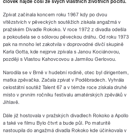
člověk najde cosi ze svých vlastních životních pocitů.
Zpívat začínala koncem roku 1967 kdy po dvou
vítězstvích v pěveckých soutěžích získala angažmá v
pražském Divadle Rokoko. V roce 1972 z divadla odešla
a pokoušela se o sólovou pěveckou dráhu. Od roku 1973
pak na mnoho let zakotvila v doprovodné dívčí skupině
Karla Gotta, kde nejprve zpívala s Janou Kociánovou,
později s Vlastou Kahovcovou a Jarmilou Gerlovou.
Narodila se v Brně v hudební rodině, otec byl dirigentem,
matka zpěvačka. Začala zpívat v Poděbradech. Vyhrála
celostátní soutěž Talent 67 a v témže roce získala druhé
místo v prvním ročníku festivalu amatérských zpěváků v
Jihlavě.
Dále již hostovala v pražských divadlech Rokoko a Apollo
a také ve filmu Bylo čtvrt a bude půl. Po maturitě
nastoupila do angažmá divadla Rokoko kde účinkovala v