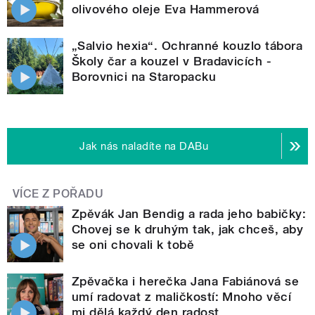
olivového oleje Eva Hammerová
„Salvio hexia“. Ochranné kouzlo tábora
Školy čar a kouzel v Bradavicích -
Borovnici na Staropacku
Jak nás naladíte na DABu
VÍCE Z POŘADU
Zpěvák Jan Bendig a rada jeho babičky:
Chovej se k druhým tak, jak chceš, aby
se oni chovali k tobě
Zpěvačka i herečka Jana Fabiánová se
umí radovat z maličkostí: Mnoho věcí
mi dělá každý den radost