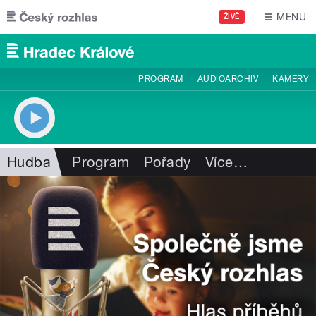
Přejít k hlavnímu obsahu
MENU
ŽIVĚ
PROGRAM
AUDIOARCHIV
KAMERY
Hudba
Program
Pořady
Více
…