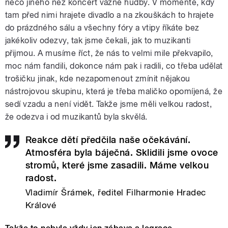
něco jiného než koncert vážné hudby. V momentě, kdy
tam před nimi hrajete divadlo a na zkouškách to hrajete
do prázdného sálu a všechny fóry a vtipy říkáte bez
jakékoliv odezvy, tak jsme čekali, jak to muzikanti
přijmou. A musíme říct, že nás to velmi mile překvapilo,
moc nám fandili, dokonce nám pak i radili, co třeba udělat
trošičku jinak, kde nezapomenout zmínit nějakou
nástrojovou skupinu, která je třeba maličko opomíjená, že
sedí vzadu a není vidět. Takže jsme měli velkou radost,
že odezva i od muzikantů byla skvělá.
Reakce dětí předčila naše očekávání.
Atmosféra byla báječná. Sklidili jsme ovoce
stromů, které jsme zasadili. Máme velkou
radost.
Vladimír Šrámek, ředitel Filharmonie Hradec
Králové