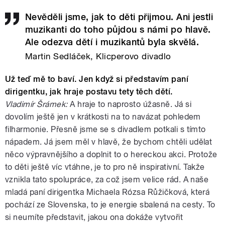
Nevěděli jsme, jak to děti přijmou. Ani jestli
muzikanti do toho půjdou s námi po hlavě.
Ale odezva dětí i muzikantů byla skvělá.
Martin Sedláček, Klicperovo divadlo
Už teď mě to baví. Jen když si představím paní
dirigentku, jak hraje postavu tety těch dětí.
Vladimír Šrámek:
A hraje to naprosto úžasně. Já si
dovolím ještě jen v krátkosti na to navázat pohledem
filharmonie. Přesně jsme se s divadlem potkali s tímto
nápadem. Já jsem měl v hlavě, že bychom chtěli udělat
něco výpravnějšího a doplnit to o hereckou akci. Protože
to děti ještě víc vtáhne, je to pro ně inspirativní. Takže
vznikla tato spolupráce, za což jsem velice rád. A naše
mladá paní dirigentka Michaela Rózsa Růžičková, která
pochází ze Slovenska, to je energie sbalená na cesty. To
si neumíte představit, jakou ona dokáže vytvořit