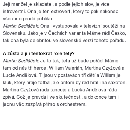
Její manžel je skladatel, a podle jejích slov, je více
introvertní. Ona je ten extrovert, který to pak nakonec
všechno prodá publiku.
Martin Sedláček:
Ona i vystupovala v televizní soutěži na
Slovensku. Jako je v Čechách varianta Máme rádi Česko,
tak ona byla celebritou ve slovenské verzi tohoto pořadu.
A zůstala jí i tentokrát role tety?
Martin Sedláček:
Je to tak, teta už bude pořád. Máme
tam od nás tři herce, William Valerián, Martina Czyžová a
Lucie Andělová. Ti jsou v postavách tří dětí a William je
kluk, který hraje fotbal, ale přitom by rád hrál i na saxofon,
Martina Czyžová ráda tancuje a Lucka Andělová ráda
zpívá. Což je pravda i ve skutečnosti, a dokonce tam i
jednu věc zazpívá přímo s orchestrem.