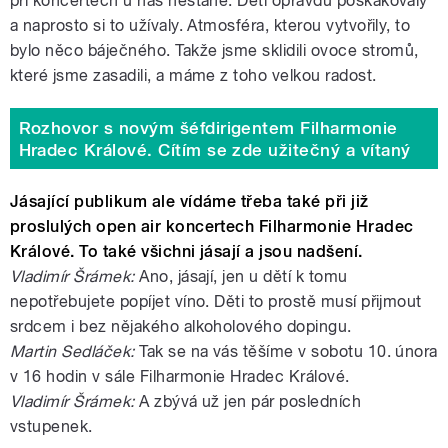
při koncertech u nás nestane. Děti opravdu poskakovaly
a naprosto si to užívaly. Atmosféra, kterou vytvořily, to
bylo něco báječného. Takže jsme sklidili ovoce stromů,
které jsme zasadili, a máme z toho velkou radost.
Rozhovor s novým šéfdirigentem Filharmonie
Hradec Králové. Cítím se zde užitečný a vítaný
Jásající publikum ale vídáme třeba také při již
proslulých open air koncertech Filharmonie Hradec
Králové. To také všichni jásají a jsou nadšení.
Vladimír Šrámek:
Ano, jásají, jen u dětí k tomu
nepotřebujete popíjet víno. Děti to prostě musí přijmout
srdcem i bez nějakého alkoholového dopingu.
Martin Sedláček:
Tak se na vás těšíme v sobotu 10. února
v 16 hodin v sále Filharmonie Hradec Králové.
Vladimír Šrámek:
A zbývá už jen pár posledních
vstupenek.