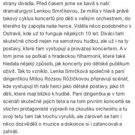
strany divadla. Před časem jsme se bavili s naší
dramaturgyní Lenkou Smrčkovou, že měla v hlavě právě
takový cyklus koncertů pro děti s velkým orchestrem, do
kterého by zapojila naše herce. Viděla něco podobného v
Ostravě, kde už to funguje nějakých 10 let. Diváci tam
skutečně chodí nejen na samotnou hudbu, ale už i na ty
postavy, které tam vystupují a provázejí koncertem. A v
tom jsme se potkali s hradeckou filharmonií, které také
hledala nějaký způsob, jak koncerty pro dětské publikum
oživit. Tak to vzniklo. Lenka Smrčková společně s paní
dirigentkou Míšou Rózsou Růžičkovou připravují scénář,
kde vystupují tři naši herci jako dětské postavy, jako tři
děti, které mají blízko k hudbě. Paní dirigentka je v tom
scénáři skutečně jejich teta a na tom prvním koncertě se
všichni protagonisté vypravili na zkoušku orchestru a tu
svoji tetu tam tak trochu vyrušili, ale zároveň se tam i
něco dozvěděli o muzice a dokonce si i zatancovali a
zahráli.