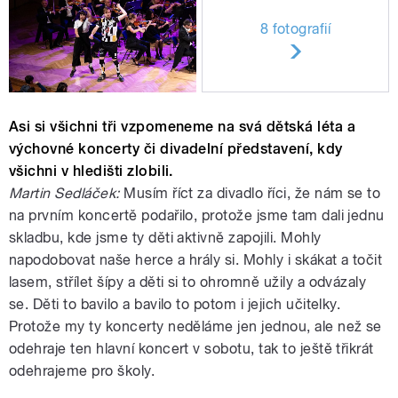
8 fotografií
Asi si všichni tři vzpomeneme na svá dětská léta a
výchovné koncerty či divadelní představení, kdy
všichni v hledišti zlobili.
Martin Sedláček:
Musím říct za divadlo říci, že nám se to
na prvním koncertě podařilo, protože jsme tam dali jednu
skladbu, kde jsme ty děti aktivně zapojili. Mohly
napodobovat naše herce a hrály si. Mohly i skákat a točit
lasem, střílet šípy a děti si to ohromně užily a odvázaly
se. Děti to bavilo a bavilo to potom i jejich učitelky.
Protože my ty koncerty neděláme jen jednou, ale než se
odehraje ten hlavní koncert v sobotu, tak to ještě třikrát
odehrajeme pro školy.