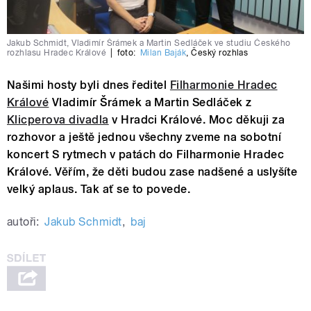
Jakub Schmidt, Vladimír Šrámek a Martin Sedláček ve studiu Českého
rozhlasu Hradec Králové
|
foto:
Milan Baják
,
Český rozhlas
Našimi hosty byli dnes ředitel
Filharmonie Hradec
Králové
Vladimír Šrámek a Martin Sedláček z
Klicperova divadla
v Hradci Králové. Moc děkuji za
rozhovor a ještě jednou všechny zveme na sobotní
koncert S rytmech v patách do Filharmonie Hradec
Králové. Věřím, že děti budou zase nadšené a uslyšíte
velký aplaus. Tak ať se to povede.
autoři:
Jakub Schmidt
,
baj