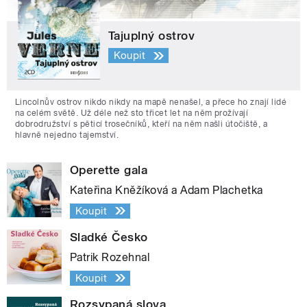
Tajuplný ostrov
Koupit
Lincolnův ostrov nikdo nikdy na mapě nenašel, a přece ho znají lidé
na celém světě. Už déle než sto třicet let na něm prožívají
dobrodružství s pěticí trosečníků, kteří na něm našli útočiště, a
hlavně nejedno tajemství.
Operette gala
Kateřina Kněžíková a Adam Plachetka
Koupit
Sladké Česko
Patrik Rozehnal
Koupit
Rozsypaná slova