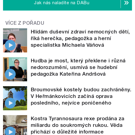
Jak nás naladíte na DABu
VÍCE Z POŘADU
Hlídám duševní zdraví nemocných dětí,
říká herečka, pedagožka a herní
specialistka Michaela Váňová
Hudba je most, který překlene i různá
nedorozumění, usmívá se hudební
pedagožka Kateřina Andršová
Broumovské kostely budou zachráněny.
V Heřmánkovicích začíná oprava
posledního, nejvíce poničeného
Kostra Tyrannosaura rexe prodána za
miliardu do soukromých rukou. Věda
přichází o důležité informace