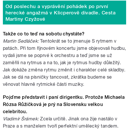
Od poslechu a vyprávění pohádek po první
herecké angažmá v Klicperově divadle. Cesta
Martiny Czyžové
Takže co to teď na sobotu chystáte?
Martin Sedláček:
Tentokrát se to jmenuje S rytmem v
patách. Při tom říjnovém koncertu jsme objevovali hudbu,
vydali jsme se poprvé k orchestru a teď jsme se už
zaměřili na rytmus a na to, jak je rytmus hudby důležitý.
Jak dokáže změna rytmu změnit i charakter celé skladby.
Jak se dá na písničky tancovat, zkrátka budeme se
věnovat hlavně rytmické části muziky.
Pojďme představit i paní dirigentku. Protože Michaela
Rózsa Růžičková je prý na Slovensku velkou
celebritou.
Vladimír Šrámek:
Zcela určitě. Jinak ona žije nastálo v
Praze a s manželem tvoří perfektní umělecký tandem.