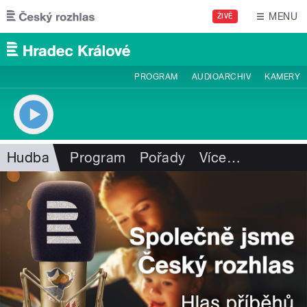
Přejít k hlavnímu obsahu
MENU
ŽIVĚ
PROGRAM
AUDIOARCHIV
KAMERY
Hudba
Program
Pořady
Více
…