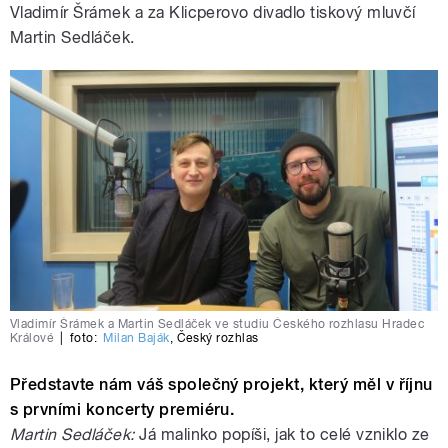
Vladimír Šrámek a za Klicperovo divadlo tiskový mluvčí
Martin Sedláček.
Vladimír Šrámek a Martin Sedláček ve studiu Českého rozhlasu Hradec
Králové
|
foto:
Milan Baják
,
Český rozhlas
Představte nám váš společný projekt, který měl v říjnu
s prvními koncerty premiéru.
Martin Sedláček:
Já malinko popíši, jak to celé vzniklo ze