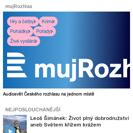
mujRozhlas
Hry a četby
Krimi
Pohádky
Pořady
Živé vysílání
Audiosvět Českého rozhlasu na jednom místě
NEJPOSLOUCHANĚJŠÍ
Leoš Šimánek: Život plný dobrodružství
aneb Světem křížem krážem