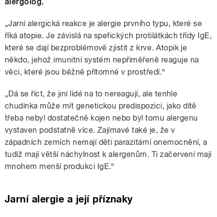
alergolog.
„Jarní alergická reakce je alergie prvního typu, které se
říká atopie. Je závislá na spefických protilátkách třídy IgE,
které se dají bezproblémově zjistit z krve. Atopik je
někdo, jehož imunitní systém nepřiměřeně reaguje na
věci, které jsou běžně přítomné v prostředí.“
„Dá se říct, že jiní lidé na to nereagují, ale tenhle
chudinka může mít genetickou predispozici, jako dítě
třeba nebyl dostatečně kojen nebo byl tomu alergenu
vystaven podstatně více. Zajímavé také je, že v
západních zemích nemají děti parazitární onemocnění, a
tudíž mají větší náchylnost k alergenům. Ti začervení mají
mnohem menší produkci IgE.“
Jarní alergie a její příznaky