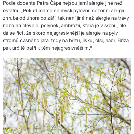
Podle docenta Petra Čápa nejsou jarní alergie jiné než
ostatní. „Pokud máme na mysli pylovou sezónní alergii
zhruba od února do září, tak není jiná než alergie na trávy
nebo na plevele, pelyněk, ambrozii, která je v srpnu, ale
dá se říct, že skoro nejagresivnější je alergie na pyly
stromů časného jara, tedy na břízu, lísku, olši, habr. Bříza
pak určitě patří k těm nejagresivnějším.“