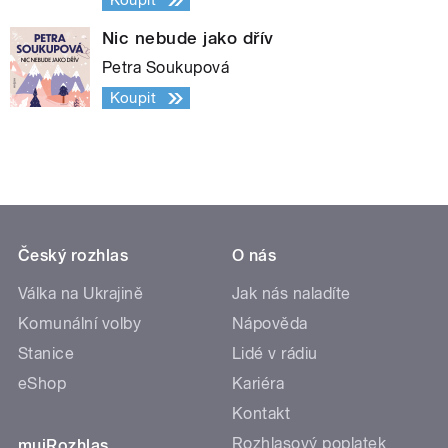
Koupit
Nic nebude jako dřív
Petra Soukupová
Koupit
Český rozhlas
O nás
Válka na Ukrajině
Jak nás naladíte
Komunální volby
Nápověda
Stanice
Lidé v rádiu
eShop
Kariéra
Kontakt
Rozhlasový poplatek
mujRozhlas