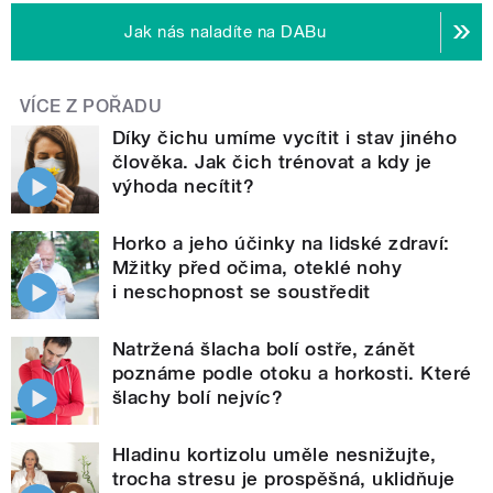
Jak nás naladíte na DABu
VÍCE Z POŘADU
Díky čichu umíme vycítit i stav jiného
člověka. Jak čich trénovat a kdy je
výhoda necítit?
Horko a jeho účinky na lidské zdraví:
Mžitky před očima, oteklé nohy
i neschopnost se soustředit
Natržená šlacha bolí ostře, zánět
poznáme podle otoku a horkosti. Které
šlachy bolí nejvíc?
Hladinu kortizolu uměle nesnižujte,
trocha stresu je prospěšná, uklidňuje