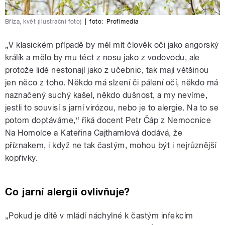
Bříza, květ (ilustrační foto)
|
foto:
Profimedia
„V klasickém případě by měl mít člověk oči jako angorský
králík a mělo by mu téct z nosu jako z vodovodu, ale
protože lidé nestonají jako z učebnic, tak mají většinou
jen něco z toho. Někdo má slzení či pálení očí, někdo má
naznačený suchý kašel, někdo dušnost, a my nevíme,
jestli to souvisí s jarní virózou, nebo je to alergie. Na to se
potom doptáváme,“ říká docent Petr Čáp z Nemocnice
Na Homolce a Kateřina Cajthamlová dodává, že
příznakem, i když ne tak častým, mohou být i nejrůznější
kopřivky.
Co jarní alergii ovlivňuje?
„Pokud je dítě v mládí náchylné k častým infekcím