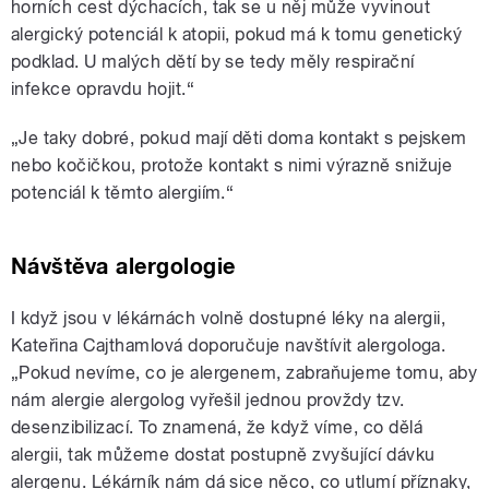
horních cest dýchacích, tak se u něj může vyvinout
alergický potenciál k atopii, pokud má k tomu genetický
podklad. U malých dětí by se tedy měly respirační
infekce opravdu hojit.“
„Je taky dobré, pokud mají děti doma kontakt s pejskem
nebo kočičkou, protože kontakt s nimi výrazně snižuje
potenciál k těmto alergiím.“
Návštěva alergologie
I když jsou v lékárnách volně dostupné léky na alergii,
Kateřina Cajthamlová doporučuje navštívit alergologa.
„Pokud nevíme, co je alergenem, zabraňujeme tomu, aby
nám alergie alergolog vyřešil jednou provždy tzv.
desenzibilizací. To znamená, že když víme, co dělá
alergii, tak můžeme dostat postupně zvyšující dávku
alergenu. Lékárník nám dá sice něco, co utlumí příznaky,