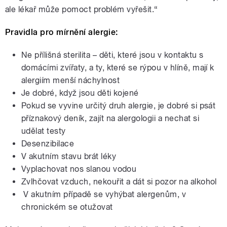
ale lékař může pomoct problém vyřešit.“
Pravidla pro mírnění alergie:
Ne přílišná sterilita – děti, které jsou v kontaktu s
domácími zvířaty, a ty, které se rýpou v hlíně, mají k
alergiím menší náchylnost
Je dobré, když jsou děti kojené
Pokud se vyvine určitý druh alergie, je dobré si psát
příznakový deník, zajít na alergologii a nechat si
udělat testy
Desenzibilace
V akutním stavu brát léky
Vyplachovat nos slanou vodou
Zvlhčovat vzduch, nekouřit a dát si pozor na alkohol
V akutním případě se vyhýbat alergenům, v
chronickém se otužovat