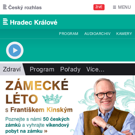
Přejít k hlavnímu obsahu
MENU
ŽIVĚ
PROGRAM
AUDIOARCHIV
KAMERY
Zdraví
Program
Pořady
Více
…