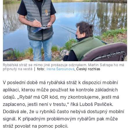
Rybářská stráž se mimo jiné prokazuje odznakem. Martin Satrapa ho má
připnutý na vestě
|
foto:
Irena Šarounová
,
Český rozhlas
V poslední době má rybářská stráž k dispozici mobilní
aplikaci, kterou může používat ke kontrole základních
údajů. „Rybář má QR kód, my zkontrolujeme, jestli má
zaplaceno, jestli není v trestu,“ říká Luboš Pavlíček.
Dodává ale, že u rybníků často nebývá dostupný mobilní
signál. K případným problémovým rybářům pak může
stráž povolat na pomoc policii.