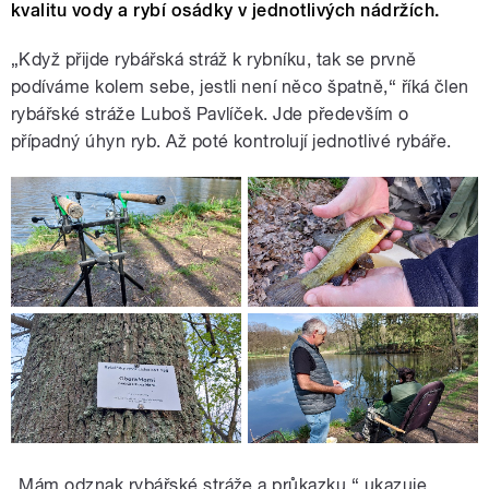
kvalitu vody a rybí osádky v jednotlivých nádržích.
„Když přijde rybářská stráž k rybníku, tak se prvně
podíváme kolem sebe, jestli není něco špatně,“ říká člen
rybářské stráže Luboš Pavlíček. Jde především o
případný úhyn ryb. Až poté kontrolují jednotlivé rybáře.
„Mám odznak rybářské stráže a průkazku,“ ukazuje