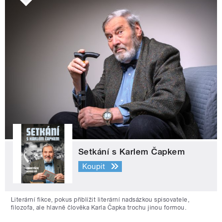
Setkání s Karlem Čapkem
Koupit
Literární fikce, pokus přiblížit literární nadsázkou spisovatele,
filozofa, ale hlavně člověka Karla Čapka trochu jinou formou.