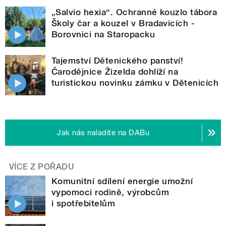
„Salvio hexia“. Ochranné kouzlo tábora
Školy čar a kouzel v Bradavicích -
Borovnici na Staropacku
Tajemství Dětenického panství!
Čarodějnice Žizelda dohlíží na
turistickou novinku zámku v Dětenicích
Jak nás naladíte na DABu
VÍCE Z POŘADU
Komunitní sdílení energie umožní
vypomoci rodině, výrobcům
i spotřebitelům