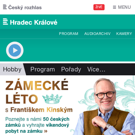
Přejít k hlavnímu obsahu
MENU
ŽIVĚ
PROGRAM
AUDIOARCHIV
KAMERY
Hobby
Program
Pořady
Více
…