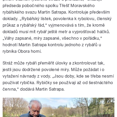
předseda pobočného spolku Třešť Moravského
rybářského svazu Martin Satrapa. Kontroluje především
doklady. „Rybářský lístek, povolenka k rybolovu, členský
průkaz a rybářský řád,“ vyjmenovává s tím, že kromě
dokladů musí mít rybář ještě metr a vyprošťovač háčků.
„Váhy zapsané, míry zapsané, všechno v pořádku,“
hodnotí Martin Satrapa kontrolu jednoho z rybářů u
rybníka Obora horní.
Stráž může rybáři přeměřit úlovky a zkontrolovat tak,
jestli jsou dodržené povolené míry. Může požádat i o
vytažení návnady z vody. „Jsou doby, kde se třeba nesmí
používat rybička. Rybičky se používají až od šestnáctého
června,“ dodává Martin Satrapa.