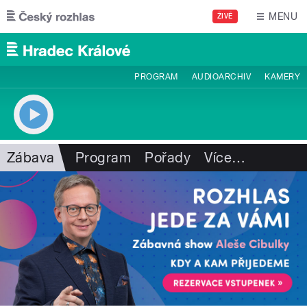
Přejít k hlavnímu obsahu
MENU
ŽIVĚ
PROGRAM
AUDIOARCHIV
KAMERY
Zábava
Program
Pořady
Více
…