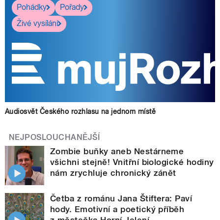
Pohádky
Pořady
Živé vysílání
Audiosvět Českého rozhlasu na jednom místě
NEJPOSLOUCHANĚJŠÍ
Zombie buňky aneb Nestárneme
všichni stejně! Vnitřní biologické hodiny
nám zrychluje chronický zánět
Četba z románu Jana Štiftera: Paví
hody. Emotivní a poetický příběh
z městečka Horní Jelení