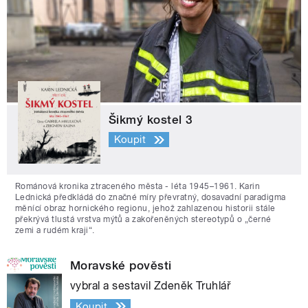
Šikmý kostel 3
Koupit
Románová kronika ztraceného města - léta 1945–1961. Karin
Lednická předkládá do značné míry převratný, dosavadní paradigma
měnící obraz hornického regionu, jehož zahlazenou historii stále
překrývá tlustá vrstva mýtů a zakořeněných stereotypů o „černé
zemi a rudém kraji“.
Moravské pověsti
vybral a sestavil Zdeněk Truhlář
Koupit