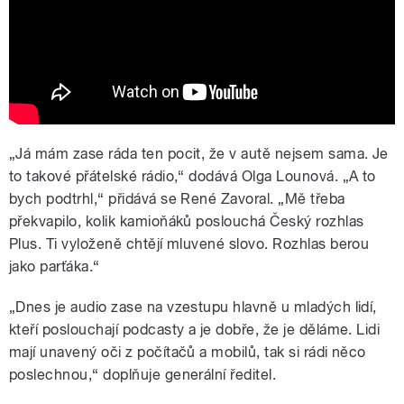
významu rozhlasu
„Já mám zase ráda ten pocit, že v autě nejsem sama. Je
to takové přátelské rádio,“ dodává Olga Lounová. „A to
bych podtrhl,“ přidává se René Zavoral. „Mě třeba
překvapilo, kolik kamioňáků poslouchá Český rozhlas
Plus. Ti vyloženě chtějí mluvené slovo. Rozhlas berou
jako parťáka.“
„Dnes je audio zase na vzestupu hlavně u mladých lidí,
kteří poslouchají podcasty a je dobře, že je děláme. Lidi
mají unavený oči z počítačů a mobilů, tak si rádi něco
poslechnou,“ doplňuje generální ředitel.