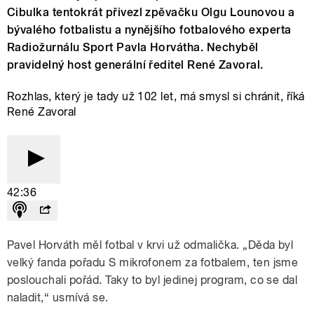
Cibulka tentokrát přivezl zpěvačku Olgu Lounovou a
bývalého fotbalistu a nynějšího fotbalového experta
Radiožurnálu Sport Pavla Horvátha. Nechyběl
pravidelný host generální ředitel René Zavoral.
Rozhlas, který je tady už 102 let, má smysl si chránit, říká
René Zavoral
42:36
Pavel Horváth měl fotbal v krvi už odmalička. „Děda byl
velký fanda pořadu S mikrofonem za fotbalem, ten jsme
poslouchali pořád. Taky to byl jedinej program, co se dal
naladit,“ usmívá se.