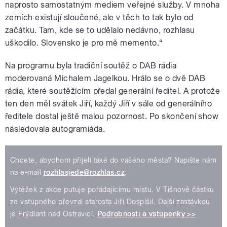
naprosto samostatným mediem veřejné služby. V mnoha
zemích existují sloučené, ale v těch to tak bylo od
začátku. Tam, kde se to udělalo nedávno, rozhlasu
uškodilo. Slovensko je pro mě memento.“
Na programu byla tradiční soutěž o DAB rádia
moderovaná Michalem Jagelkou. Hrálo se o dvě DAB
rádia, které soutěžícím předal generální ředitel. A protože
ten den měl svátek Jiří, každý Jiří v sále od generálního
ředitele dostal ještě malou pozornost. Po skončení show
následovala autogramiáda.
Chcete, abychom přijeli také do vašeho města? Napište nám
na e-mail
rozhlasjede@rozhlas.cz
.
Výtěžek z akce putuje pořádajícímu místu. V Tišnově částku
ze vstupného převzal starosta Jiří Dospíšil. Další zastávkou
je Frýdlant nad Ostravicí.
Podrobnosti a vstupenky >>