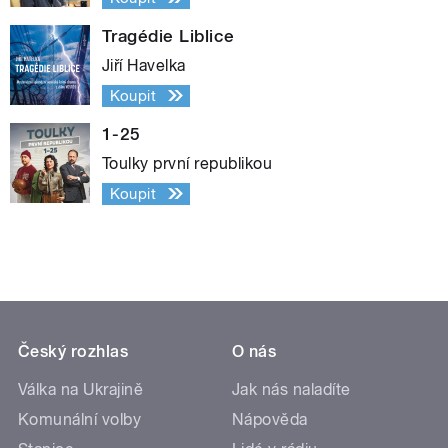
Tragédie Liblice
Jiří Havelka
Koupit
1-25
Toulky první republikou
Koupit
Český rozhlas
O nás
Válka na Ukrajině
Jak nás naladíte
Komunální volby
Nápověda