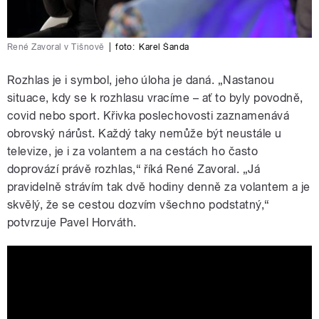
René Zavoral v Tišnově
|
foto:
Karel Šanda
Rozhlas je i symbol, jeho úloha je daná. „Nastanou
situace, kdy se k rozhlasu vracíme – ať to byly povodně,
covid nebo sport. Křivka poslechovosti zaznamenává
obrovský nárůst. Každý taky nemůže být neustále u
televize, je i za volantem a na cestách ho často
doprovází právě rozhlas,“ říká René Zavoral. „Já
pravidelně strávím tak dvě hodiny denně za volantem a je
skvělý, že se cestou dozvím všechno podstatný,“
potvrzuje Pavel Horváth.
Rozhlas jede za vámi: Pavel Horváth,
Olga Lounová a René Zavoral o