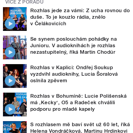
VÍCE Z POŘADU
Rozhlas jede za vámi: Z ucha rovnou do
duše. To je kouzlo rádia, znělo
v Čelákovicích
Se synem poslouchám pohádky na
Junioru. V audioknihách je rozhlas
nezastupitelný, říká Martin Chodúr
Rozhlas v Kaplici: Ondřej Soukup
vyzdvihl audioknihy, Lucia Šoralová
oslnila zpěvem
Rozhlas v Bohumíně: Lucie Polišenská
má ‚Kecky‘, O5 a Radeček chválili
podporu pro mladé kapely
S rozhlasem mě baví svět už 60 let, říká
Helena Vondráčková. Martinu Hrdinkovi