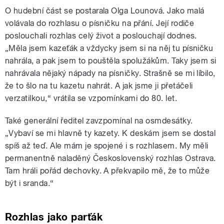
O hudební část se postarala Olga Lounová. Jako malá
volávala do rozhlasu o písničku na přání. Její rodiče
poslouchali rozhlas celý život a poslouchají dodnes.
„Měla jsem kazeťák a vždycky jsem si na něj tu písničku
nahrála, a pak jsem to pouštěla spolužákům. Taky jsem si
nahrávala nějaký nápady na písničky. Strašně se mi líbilo,
že to šlo na tu kazetu nahrát. A jak jsme ji přetáčeli
verzatilkou,“ vrátila se vzpomínkami do 80. let.
Také generální ředitel zavzpomínal na osmdesátky.
„Vybaví se mi hlavně ty kazety. K deskám jsem se dostal
spíš až teď. Ale mám je spojené i s rozhlasem. My měli
permanentně naladěný Československý rozhlas Ostrava.
Tam hráli pořád dechovky. A překvapilo mě, že to může
být i sranda.“
Rozhlas jako parťák