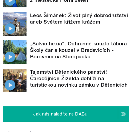
Leoš Šimánek: Život plný dobrodružství
aneb Světem křížem krážem
„Salvio hexia“. Ochranné kouzlo tábora
Školy čar a kouzel v Bradavicích -
Borovnici na Staropacku
Tajemství Dětenického panství!
Čarodějnice Žizelda dohlíží na
turistickou novinku zámku v Dětenicích
Jak nás naladíte na DABu