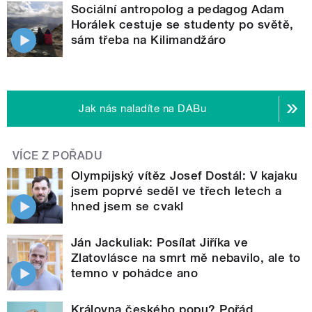
Sociální antropolog a pedagog Adam
Horálek cestuje se studenty po světě,
sám třeba na Kilimandžáro
Jak nás naladíte na DABu
VÍCE Z POŘADU
Olympijský vítěz Josef Dostál: V kajaku
jsem poprvé seděl ve třech letech a
hned jsem se cvakl
Ján Jackuliak: Posílat Jiříka ve
Zlatovlásce na smrt mě nebavilo, ale to
temno v pohádce ano
Královna českého popu? Pořád