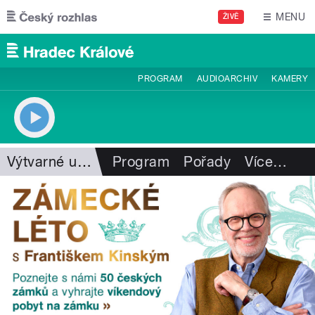
Přejít k hlavnímu obsahu
MENU
ŽIVĚ
PROGRAM
AUDIOARCHIV
KAMERY
Výtvarné umění
Program
Pořady
Více
…