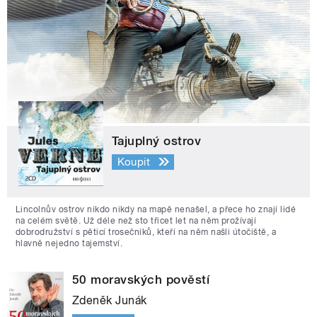
Tajuplný ostrov
Koupit
Lincolnův ostrov nikdo nikdy na mapě nenašel, a přece ho znají lidé
na celém světě. Už déle než sto třicet let na něm prožívají
dobrodružství s pěticí trosečníků, kteří na něm našli útočiště, a
hlavně nejedno tajemství.
50 moravských pověstí
Zdeněk Junák