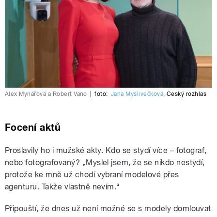
Alex Mynářová a Robert Vano
|
foto:
Jana Myslivečková
,
Český rozhlas
Focení aktů
Proslavily ho i mužské akty. Kdo se stydí více – fotograf,
nebo fotografovaný? „Myslel jsem, že se nikdo nestydí,
protože ke mně už chodí vybraní modelové přes
agenturu. Takže vlastně nevím.“
Připouští, že dnes už není možné se s modely domlouvat