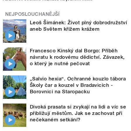
NEJPOSLOUCHANĚJŠÍ
Leoš Šimánek: Život plný dobrodružství
aneb Světem křížem krážem
Francesco Kinský dal Borgo: Příběh
návratu k rodovému dědictví. Závazek,
o který je nutné pečovat
„Salvio hexia“. Ochranné kouzlo tábora
Školy čar a kouzel v Bradavicích -
Borovnici na Staropacku
Divoká prasata si zvykají na lidi a víc se
přibližují městům. Jak se zachovat při
nečekaném setkání?