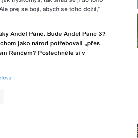
e prej se bojí, abych se toho dožil,“
áky Anděl Páně. Bude Anděl Páně 3?
bychom jako národ potřebovali „přes
ipem Renčem? Poslechněte si v
efová