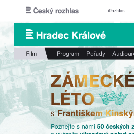
Přejít k hlavnímu obsahu
iRozhlas
Film
Program
Pořady
Audioar