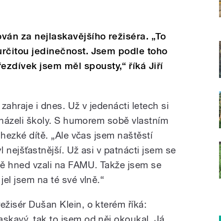
ván za nejlaskavějšího režiséra. „To
 určitou jedinečnost. Jsem podle toho
zdívek jsem měl spousty,“ říká Jiří
zahraje i dnes. Už v jedenácti letech si
obcházeli školy. S humorem sobě vlastním
é hezké dítě. „Ale včas jsem naštěstí
yl nejšťastnější. Už asi v patnácti jsem se
 mě hned vzali na FAMU. Takže jsem se
jel jsem na té své vlně.“
ežisér Dušan Klein, o kterém říká:
askavý, tak to jsem od něj okoukal. Já