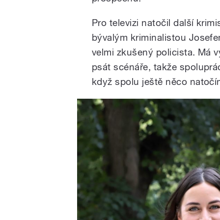
Pro televizi natočil další kri
bývalým kriminalistou Josef
velmi zkušený policista. Má 
psát scénáře, takže spoluprá
když spolu ještě něco natočí