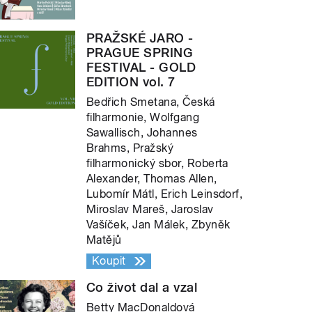
PRAŽSKÉ JARO -
PRAGUE SPRING
FESTIVAL - GOLD
EDITION vol. 7
Bedřich Smetana, Česká
filharmonie, Wolfgang
Sawallisch, Johannes
Brahms, Pražský
filharmonický sbor, Roberta
Alexander, Thomas Allen,
Lubomír Mátl, Erich Leinsdorf,
Miroslav Mareš, Jaroslav
Vašíček, Jan Málek, Zbyněk
Matějů
Koupit
Co život dal a vzal
Betty MacDonaldová