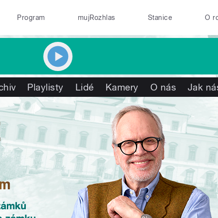
Program
mujRozhlas
Stanice
O r
chiv
Playlisty
Lidé
Kamery
O nás
Jak ná