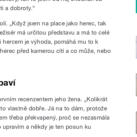
ti a dobroty.“
í. „Když jsem na place jako herec, tak
ežisér má určitou představu a má to celé
t i hercem je výhoda, pomáhá mu to k
herec před kamerou cítí a co může, nebo
baví
 prvním recenzentem jeho žena. „Kolikrát
 to vlastně dobře. Já na to dám, protože
Jsem třeba překvapený, proč se nezasmála
to upravím a někdy je ten posun ku