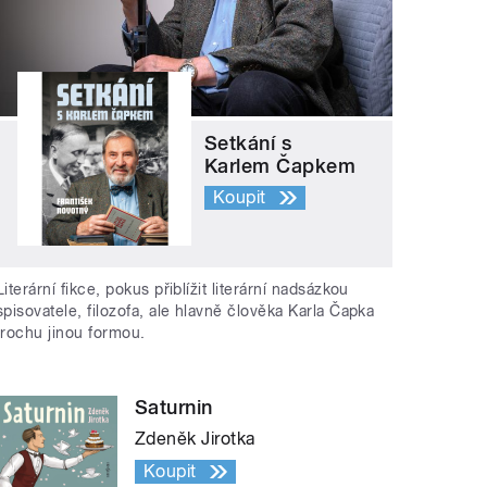
Setkání s
Karlem Čapkem
Koupit
Literární fikce, pokus přiblížit literární nadsázkou
spisovatele, filozofa, ale hlavně člověka Karla Čapka
trochu jinou formou.
Saturnin
Zdeněk Jirotka
Koupit