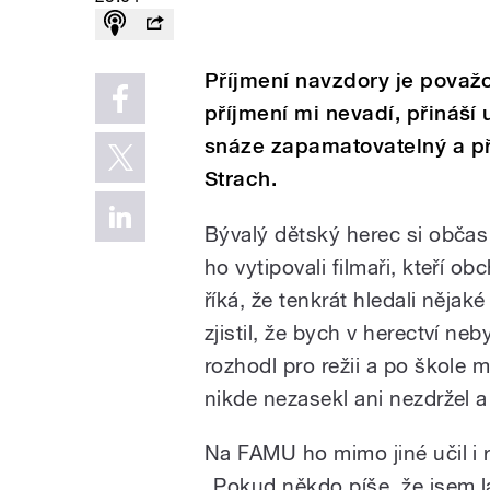
Příjmení navzdory je považo
příjmení mi nevadí, přináší
snáze zapamatovatelný a pře
Strach.
Bývalý dětský herec si občas 
ho vytipovali filmaři, kteří 
říká, že tenkrát hledali nějak
zjistil, že bych v herectví neb
rozhodl pro režii a po škole
nikde nezasekl ani nezdržel a 
Na FAMU ho mimo jiné učil i r
„Pokud někdo píše, že jsem l