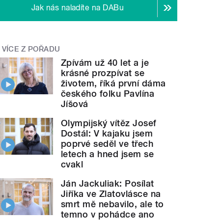
Jak nás naladíte na DABu
VÍCE Z POŘADU
Zpívám už 40 let a je
krásné prozpívat se
životem, říká první dáma
českého folku Pavlína
Jíšová
Olympijský vítěz Josef
Dostál: V kajaku jsem
poprvé seděl ve třech
letech a hned jsem se
cvakl
Ján Jackuliak: Posílat
Jiříka ve Zlatovlásce na
smrt mě nebavilo, ale to
temno v pohádce ano