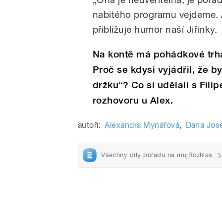
nabitého programu vejdeme. Al
přibližuje humor naší Jiřinky.
Na kontě má pohádkové trh
Proč se kdysi vyjádřil, že 
držku“? Co si udělali s Fil
rozhovoru u Alex.
autoři:
Alexandra Mynářová
,
Dana Jos
Všechny díly pořadu na mujRozhlas