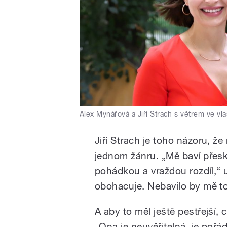
Alex Mynářová a Jiří Strach s větrem ve vl
Jiří Strach je toho názoru, ž
jednom žánru. „Mě baví přesk
pohádkou a vraždou rozdíl,“ 
obohacuje. Nebavilo by mě to
A aby to měl ještě pestřejší,
„Ona je neuvěřitelná, je pořá