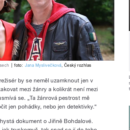
asech
|
foto:
Jana Myslivečková
,
Český rozhlas
e režisér by se neměl uzamknout jen v
akovat mezi žánry a kolikrát není mezi
usmívá se. „Ta žánrová pestrost mě
čit jen pohádky, nebo jen detektivky.“
 chystá dokument o Jiřině Bohdalové.
d jak tryskomyš, tak snad se jí do toho