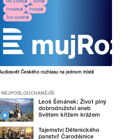
Hry a četby
Krimi
Pohádky
Pořady
Živé vysílání
Audiosvět Českého rozhlasu na jednom místě
NEJPOSLOUCHANĚJŠÍ
Leoš Šimánek: Život plný
dobrodružství aneb
Světem křížem krážem
Tajemství Dětenického
panství! Čarodějnice