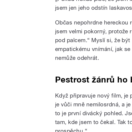
jsem jen jeho odstín laskavos
Občas nepohrdne hereckou rol
jsem velmi pokorný, protože r
pod palcem.“ Myslí si, že bý
empatickému vnímání, jak se 
nemůže odehrát.
Pestrost žánrů ho 
Když připravuje nový film, je
je vůči mně nemilosrdná, a je
to je první divácký pohled. 
tam, kde jsem to čekal. Tak 
prospěchu.“