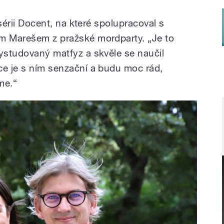
misérii Docent, na které spolupracoval s
em Marešem z pražské mordparty. „Je to
vystudovaný matfyz a skvěle se naučil
ce je s ním senzační a budu moc rád,
me.“