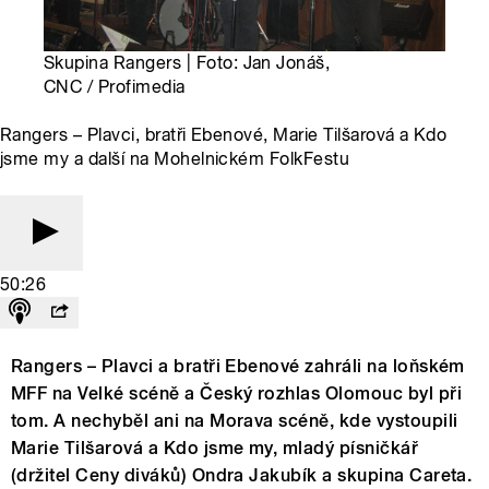
Skupina Rangers | Foto: Jan Jonáš,
CNC / Profimedia
Rangers – Plavci, bratři Ebenové, Marie Tilšarová a Kdo
jsme my a další na Mohelnickém FolkFestu
50:26
Rangers – Plavci a bratři Ebenové zahráli na loňském
MFF na Velké scéně a Český rozhlas Olomouc byl při
tom. A nechyběl ani na Morava scéně, kde vystoupili
Marie Tilšarová a Kdo jsme my, mladý písničkář
(držitel Ceny diváků) Ondra Jakubík a skupina Careta.