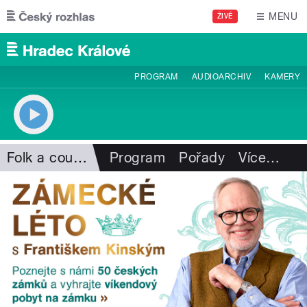
Přejít k hlavnímu obsahu
MENU
ŽIVĚ
PROGRAM
AUDIOARCHIV
KAMERY
Folk a country
Program
Pořady
Více
…