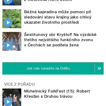
Běžná kapradina může pomoci při
sledování stavu krajiny jako citlivý
ukazatel životního prostředí
Šestitunový obr Kryštof! Na výzdobě
třetího největšího funkčního zvonu
v Čechách se podílela žena
Jak nás naladíte na DABu
VÍCE Z POŘADU
Mohelnický FolkFest (15): Robert
Křesťan s Druhou trávou