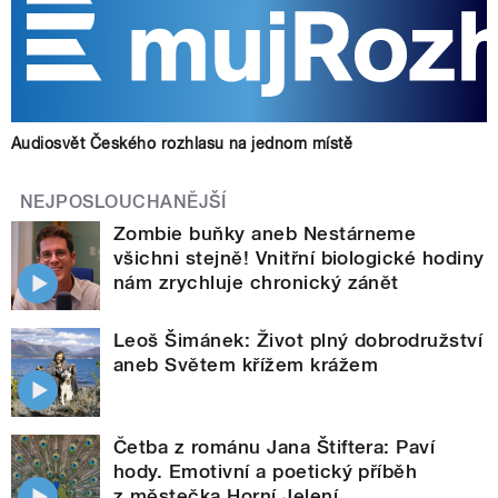
Audiosvět Českého rozhlasu na jednom místě
NEJPOSLOUCHANĚJŠÍ
Zombie buňky aneb Nestárneme
všichni stejně! Vnitřní biologické hodiny
nám zrychluje chronický zánět
Leoš Šimánek: Život plný dobrodružství
aneb Světem křížem krážem
Četba z románu Jana Štiftera: Paví
hody. Emotivní a poetický příběh
z městečka Horní Jelení