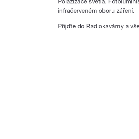
Polazizace světla. Fotolumini
infračerveném oboru záření.
Přijďte do Radiokavárny a vše
/
pause