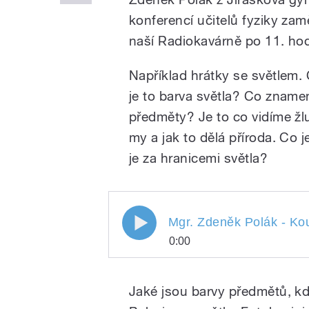
konferencí učitelů fyziky za
naší Radiokavárně po 11. hodin
Například hrátky se světlem. 
je to barva světla? Co zname
předměty? Je to co vidíme žl
my a jak to dělá příroda. Co 
je za hranicemi světla?
Mgr. Zdeněk Polák - Kouzeln
Mgr. Zdeněk Polák - Kouz
0:00
Co je světlo?
Mgr. Zdeněk Polák - K
Play
praxi. Fyzika, která ba
Jaké jsou barvy předmětů, kd