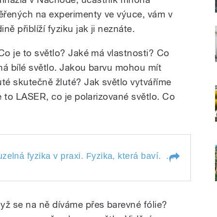
měřených na experimenty ve výuce, vám v
ě přiblíží fyziku jak ji neznáte.
Co je to světlo? Jaké má vlastnosti? Co
ná bílé světlo. Jakou barvu mohou mít
uté skutečně žluté? Jak světlo vytváříme
je to LASER, co je polarizované světlo. Co
á fyzika v praxi. Fyzika, která baví.
elná fyzika v praxi. Fyzika, která baví.
Co je světlo?
ouzelná fyzika v
Co je
ví.
světlo?
yž se na ně díváme přes barevné fólie?