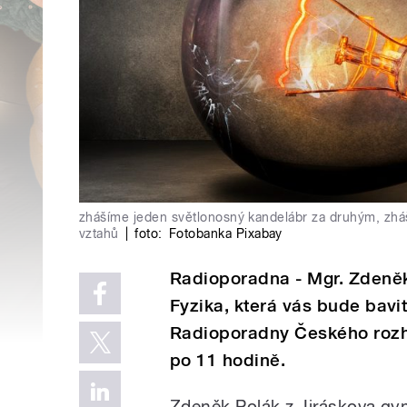
zhášíme jeden světlonosný kandelábr za druhým, zhá
vztahů
|
foto:
Fotobanka Pixabay
Radioporadna - Mgr. Zdeněk 
Fyzika, která vás bude bavi
Radioporadny Českého rozh
po 11 hodině.
Zdeněk Polák z Jiráskova g