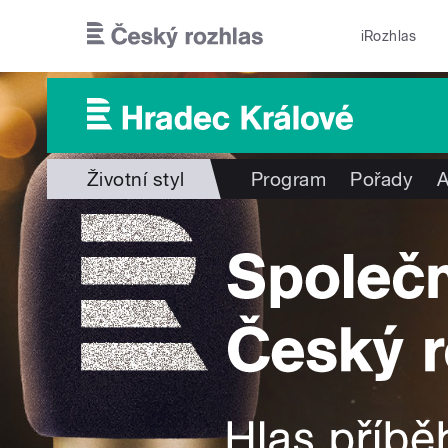
Přejít k hlavnímu obsahu
iRozhlas
Životní styl
Program
Pořady
A