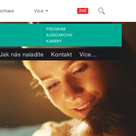
ozhlase
Více
ŽIVĚ
PROGRAM
AUDIOARCHIV
KAMERY
Jak nás naladíte
Kontakt
Více
…