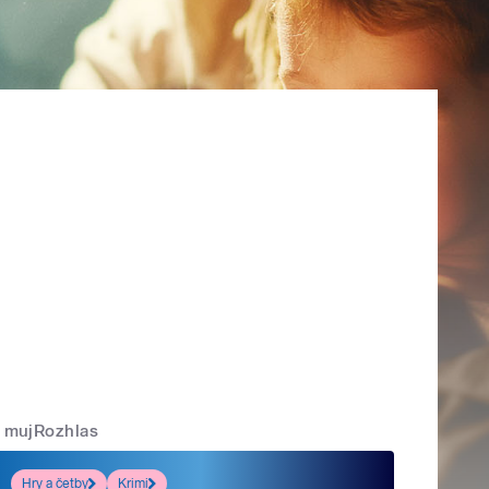
mujRozhlas
Hry a četby
Krimi