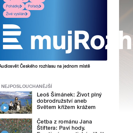
Pohádky
Pořady
Živé vysílání
Audiosvět Českého rozhlasu na jednom místě
NEJPOSLOUCHANĚJŠÍ
Leoš Šimánek: Život plný
dobrodružství aneb
Světem křížem krážem
Četba z románu Jana
Štiftera: Paví hody.