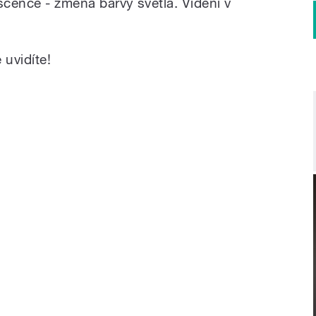
scence - změna barvy světla. Vidění v
 uvidíte!