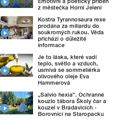
Emotivní a poetický příběh
z městečka Horní Jelení
Kostra Tyrannosaura rexe
prodána za miliardu do
soukromých rukou. Věda
přichází o důležité
informace
Je to láska, které vadí
teplo, světlo a vzduch,
usmívá se sommeliérka
olivového oleje Eva
Hammerová
„Salvio hexia“. Ochranné
Mgr. Zdeněk Polák - Kouzelná fyzika v p
" style="">
kouzlo tábora Školy čar a
kouzel v Bradavicích -
Borovnici na Staropacku