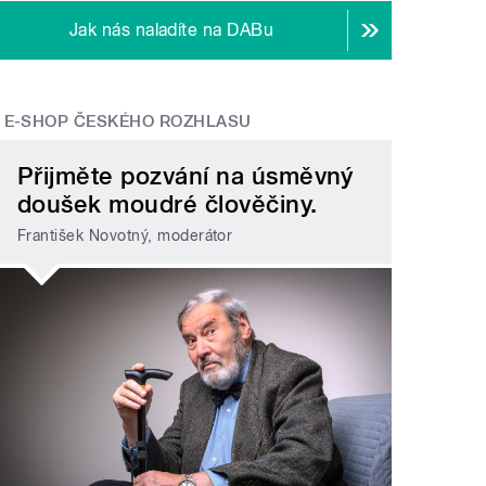
Jak nás naladíte na DABu
E-SHOP ČESKÉHO ROZHLASU
Přijměte pozvání na úsměvný
doušek moudré člověčiny.
František Novotný, moderátor