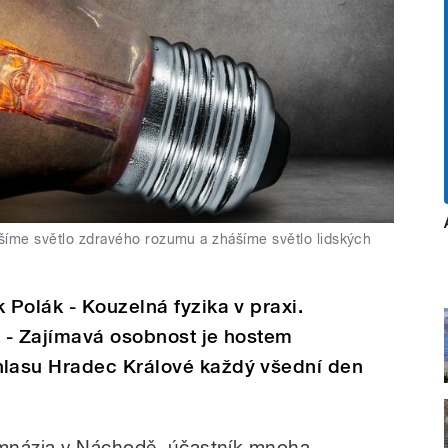
šíme světlo zdravého rozumu a zhášíme světlo lidských
Polák - Kouzelná fyzika v praxi.
t - Zajímavá osobnost je hostem
lasu Hradec Králové každý všední den
ymnázia v Náchodě, účastník mnoha