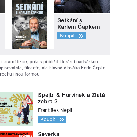
Setkání s
Karlem Čapkem
Koupit
Literární fikce, pokus přiblížit literární nadsázkou
spisovatele, filozofa, ale hlavně člověka Karla Čapka
trochu jinou formou.
Spejbl & Hurvínek a Zlatá
zebra 3
František Nepil
Koupit
Severka