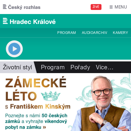
Přejít k hlavnímu obsahu
MENU
ŽIVĚ
PROGRAM
AUDIOARCHIV
KAMERY
Životní styl
Program
Pořady
Více
…