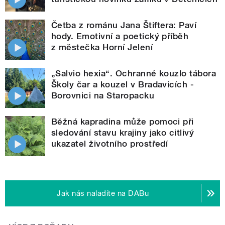
Četba z románu Jana Štiftera: Paví
hody. Emotivní a poetický příběh
z městečka Horní Jelení
„Salvio hexia“. Ochranné kouzlo tábora
Školy čar a kouzel v Bradavicích -
Borovnici na Staropacku
Běžná kapradina může pomoci při
sledování stavu krajiny jako citlivý
ukazatel životního prostředí
Jak nás naladíte na DABu