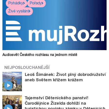
Pohádky
Pořady
Živé vysílání
Audiosvět Českého rozhlasu na jednom místě
NEJPOSLOUCHANĚJŠÍ
Leoš Šimánek: Život plný dobrodružství
aneb Světem křížem krážem
Tajemství Dětenického panství!
Čarodějnice Žizelda dohlíží na
turistickou novinku zámku v Dětenicích