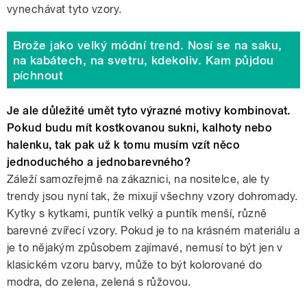
vynechávat tyto vzory.
Brože jako velký módní trend. Nosí se na saku,
na kabátech, na svetru, kdekoliv. Kam půjdou
píchnout
Je ale důležité umět tyto výrazné motivy kombinovat.
Pokud budu mít kostkovanou sukni, kalhoty nebo
halenku, tak pak už k tomu musím vzít něco
jednoduchého a jednobarevného?
Záleží samozřejmě na zákaznici, na nositelce, ale ty
trendy jsou nyní tak, že mixují všechny vzory dohromady.
Kytky s kytkami, puntík velký a puntík menší, různě
barevné zvířecí vzory. Pokud je to na krásném materiálu a
je to nějakým způsobem zajímavé, nemusí to být jen v
klasickém vzoru barvy, může to být kolorované do
modra, do zelena, zelená s růžovou.