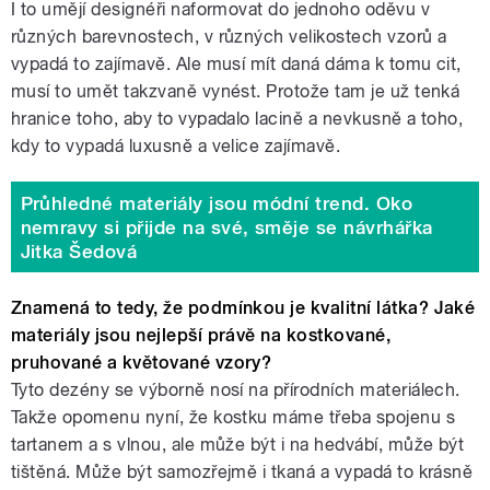
I to umějí designéři naformovat do jednoho oděvu v
různých barevnostech, v různých velikostech vzorů a
vypadá to zajímavě. Ale musí mít daná dáma k tomu cit,
musí to umět takzvaně vynést. Protože tam je už tenká
hranice toho, aby to vypadalo lacině a nevkusně a toho,
kdy to vypadá luxusně a velice zajímavě.
Průhledné materiály jsou módní trend. Oko
nemravy si přijde na své, směje se návrhářka
Jitka Šedová
Znamená to tedy, že podmínkou je kvalitní látka? Jaké
materiály jsou nejlepší právě na kostkované,
pruhované a květované vzory?
Tyto dezény se výborně nosí na přírodních materiálech.
Takže opomenu nyní, že kostku máme třeba spojenu s
tartanem a s vlnou, ale může být i na hedvábí, může být
tištěná. Může být samozřejmě i tkaná a vypadá to krásně