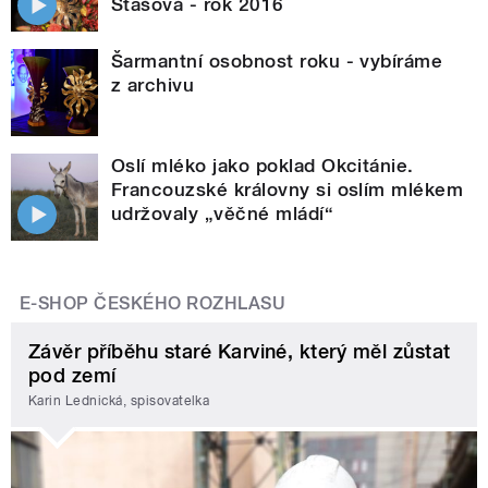
Stašová - rok 2016
Šarmantní osobnost roku - vybíráme
z archivu
Oslí mléko jako poklad Okcitánie.
Francouzské královny si oslím mlékem
udržovaly „věčné mládí“
E-SHOP ČESKÉHO ROZHLASU
Závěr příběhu staré Karviné, který měl zůstat
pod zemí
Karin Lednická, spisovatelka