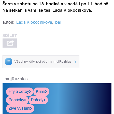
Šarm v sobotu po 18. hodině a v neděli po 11. hodině.
Na setkání s vámi se těší Lada Klokočníková.
autoři:
Lada Klokočníková
,
baj
Všechny díly pořadu na mujRozhlas
mujRozhlas
Hry a četby
Krimi
Pohádky
Pořady
Živé vysílání