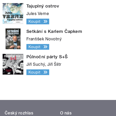
Tajuplný ostrov
Jules Verne
Koupit
Setkání s Karlem Čapkem
František Novotný
Koupit
Půlnoční párty S+Š
Jiří Suchý, Jiří Šlitr
Koupit
Český rozhlas
O nás