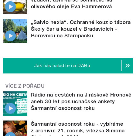
olivového oleje Eva Hammerová
„Salvio hexia“. Ochranné kouzlo tábora
Školy čar a kouzel v Bradavicích -
Borovnici na Staropacku
Jak nás naladíte na DABu
VÍCE Z POŘADU
Rádio na cestách na Jiráskově Hronově
aneb 30 let posluchačské ankety
Šarmantní osobnost roku
Šarmantní osobnost roku - vybíráme
z archivu: 21. ročník, vítězka Simona