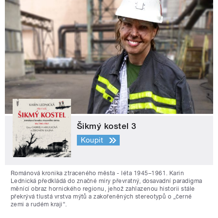
Šikmý kostel 3
Koupit
Románová kronika ztraceného města - léta 1945–1961. Karin
Lednická předkládá do značné míry převratný, dosavadní paradigma
měnící obraz hornického regionu, jehož zahlazenou historii stále
překrývá tlustá vrstva mýtů a zakořeněných stereotypů o „černé
zemi a rudém kraji“.