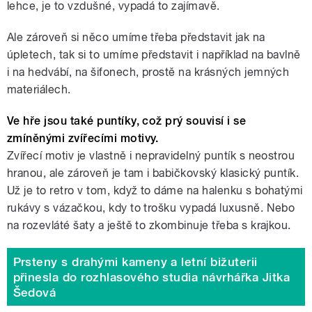
lehce, je to vzdušné, vypadá to zajímavě.
Ale zároveň si něco umíme třeba představit jak na
úpletech, tak si to umíme představit i například na bavlně
i na hedvábí, na šifonech, prostě na krásných jemných
materiálech.
Ve hře jsou také puntíky, což prý souvisí i se
zmíněnými zvířecími motivy.
Zvířecí motiv je vlastně i nepravidelný puntík s neostrou
hranou, ale zároveň je tam i babičkovský klasický puntík.
Už je to retro v tom, když to dáme na halenku s bohatými
rukávy s vázačkou, kdy to trošku vypadá luxusně. Nebo
na rozevláté šaty a ještě to zkombinuje třeba s krajkou.
Prsteny s drahými kameny a letní bižuterii
přinesla do rozhlasového studia návrhářka Jitka
Šedová