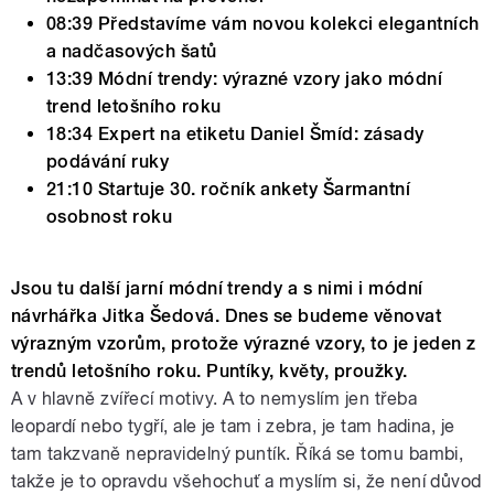
08:39 Představíme vám novou kolekci elegantních
a nadčasových šatů
13:39 Módní trendy: výrazné vzory jako módní
trend letošního roku
18:34 Expert na etiketu Daniel Šmíd: zásady
podávání ruky
21:10 Startuje 30. ročník ankety Šarmantní
osobnost roku
Jsou tu další jarní módní trendy a s nimi i módní
návrhářka Jitka Šedová. Dnes se budeme věnovat
výrazným vzorům, protože výrazné vzory, to je jeden z
trendů letošního roku. Puntíky, květy, proužky.
A v hlavně zvířecí motivy. A to nemyslím jen třeba
leopardí nebo tygří, ale je tam i zebra, je tam hadina, je
tam takzvaně nepravidelný puntík. Říká se tomu bambi,
takže je to opravdu všehochuť a myslím si, že není důvod