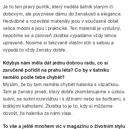
Je to ten pravý puntík, který nedělá šatník starým či
dobovým, ale povznese dámu do ženskosti a elegance.
Hedvábné a rozevláté materiály jsou v současné době
velice módní a jsou i praktické. Ten materiál je vzdušný,
nepotíme se a zároveň zkrátka vypadáme vždy lehce
upraveně. Nosíme si takzvaně vlastní stín s sebou a
vypadá to vždy žensky dobře.
Kdybys nám měla dát jednu dobrou radu, co si
zaručeně pořídit na prahu léta? Co by v šatníku
nemělo podle tebe chybět?
Myslím, že by tam neměla chybět halenka s vázačkou.
Tam je ženský prvek, který dobře zkombinujeme s úzkou
sukní, se sukní rozevlátou i s džínami nebo se šortkami, s
krátkými kalhotami. Zkrátka to je to, kdy si můžeme
dovolit, že halenka za námi vlaje.
To vše a ještě mnohem víc v magazínu o životním stylu