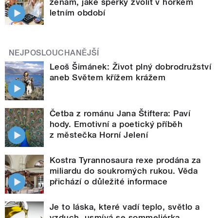
ženám, jaké šperky zvolit v horkém
letním období
NEJPOSLOUCHANĚJŠÍ
Leoš Šimánek: Život plný dobrodružství
aneb Světem křížem krážem
Četba z románu Jana Štiftera: Paví
hody. Emotivní a poetický příběh
z městečka Horní Jelení
Kostra Tyrannosaura rexe prodána za
miliardu do soukromých rukou. Věda
přichází o důležité informace
Je to láska, které vadí teplo, světlo a
vzduch, usmívá se sommeliérka