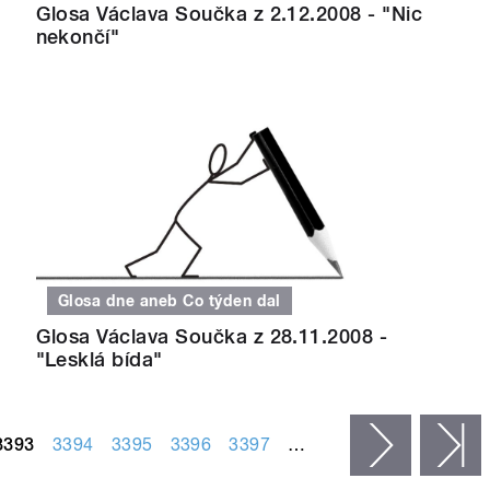
Glosa Václava Součka z 2.12.2008 - "Nic
nekončí"
Glosa dne aneb Co týden dal
Glosa Václava Součka z 28.11.2008 -
"Lesklá bída"
3393
3394
3395
3396
3397
…
následujíc
p