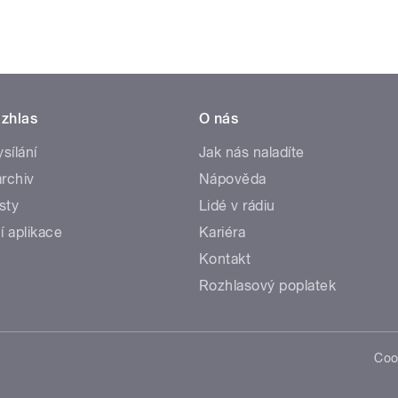
zhlas
O nás
ysílání
Jak nás naladíte
rchiv
Nápověda
sty
Lidé v rádiu
í aplikace
Kariéra
Kontakt
Rozhlasový poplatek
Coo