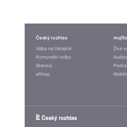
Český rozhlas
mujRo
Válka na Ukrajině
Živé v
Komunální volby
Audioa
Stanice
Podca
eShop
Mobiln