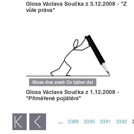
Glosa Václava Součka z 3.12.2008 - "Z
vůle práva"
Glosa dne aneb Co týden dal
Glosa Václava Součka z 1.12.2008 -
"Přiměřené pojištění"
STRÁNKY
…
3389
3390
3391
3392
 první
‹ předchozí