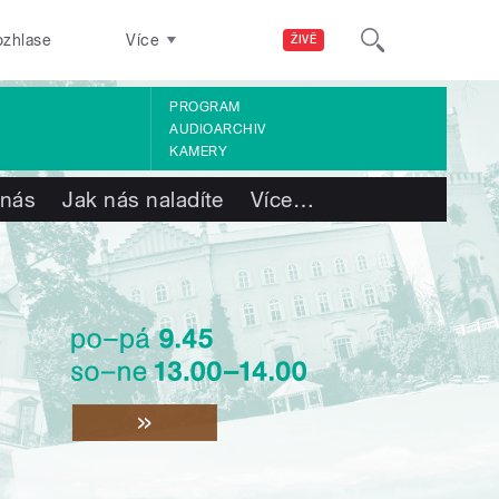
ozhlase
Více
ŽIVĚ
PROGRAM
AUDIOARCHIV
KAMERY
 nás
Jak nás naladíte
Více
…