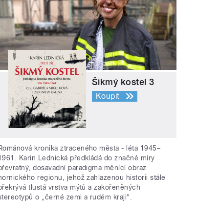
Šikmý kostel 3
Koupit
Románová kronika ztraceného města - léta 1945–
1961. Karin Lednická předkládá do značné míry
převratný, dosavadní paradigma měnící obraz
hornického regionu, jehož zahlazenou historii stále
překrývá tlustá vrstva mýtů a zakořeněných
stereotypů o „černé zemi a rudém kraji“.