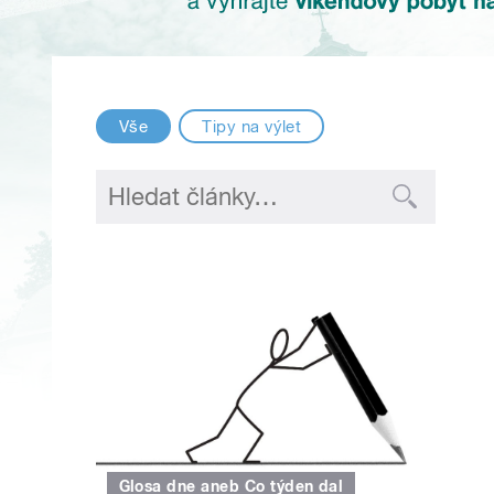
Vše
Tipy na výlet
Glosa dne aneb Co týden dal