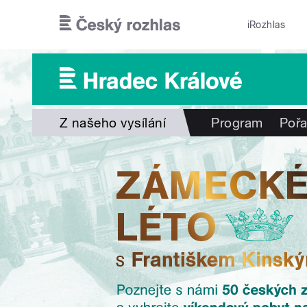
Přejít k hlavnímu obsahu
iRozhlas
Z našeho vysílání
Program
Poř