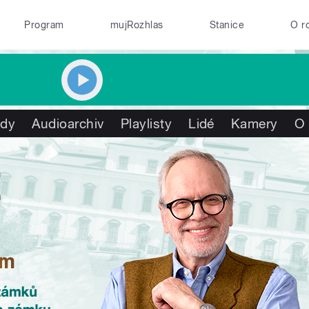
Program
mujRozhlas
Stanice
O r
ady
Audioarchiv
Playlisty
Lidé
Kamery
O