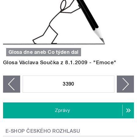
Glosa dne aneb Co týden dal
Glosa Václava Součka z 8.1.2009 - "Emoce"
STRÁNKY
3390
n
zí
Zprávy
E-SHOP ČESKÉHO ROZHLASU