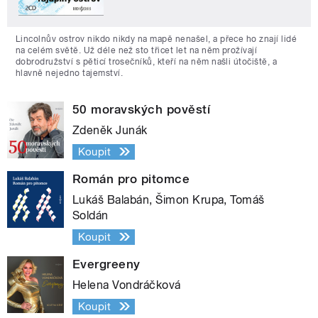
Lincolnův ostrov nikdo nikdy na mapě nenašel, a přece ho znají lidé
na celém světě. Už déle než sto třicet let na něm prožívají
dobrodružství s pěticí trosečníků, kteří na něm našli útočiště, a
hlavně nejedno tajemství.
50 moravských pověstí
Zdeněk Junák
Koupit
Román pro pitomce
Lukáš Balabán, Šimon Krupa, Tomáš
Soldán
Koupit
Evergreeny
Helena Vondráčková
Koupit