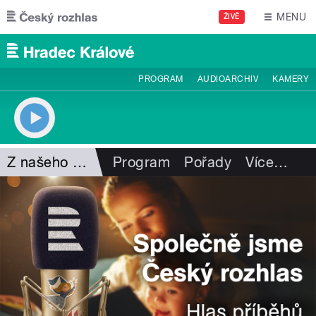
Přejít k hlavnímu obsahu
MENU
ŽIVĚ
PROGRAM
AUDIOARCHIV
KAMERY
Z našeho vysílání
Program
Pořady
Více
…