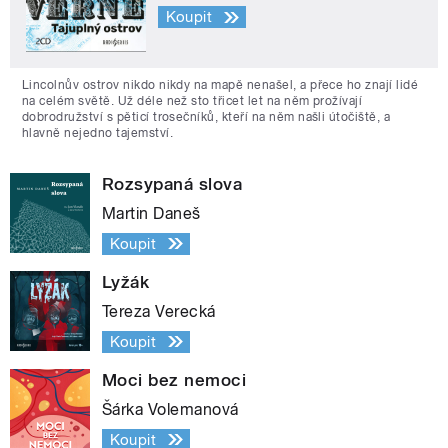
Koupit
Lincolnův ostrov nikdo nikdy na mapě nenašel, a přece ho znají lidé
na celém světě. Už déle než sto třicet let na něm prožívají
dobrodružství s pěticí trosečníků, kteří na něm našli útočiště, a
hlavně nejedno tajemství.
Rozsypaná slova
Martin Daneš
Koupit
Lyžák
Tereza Verecká
Koupit
Moci bez nemoci
Šárka Volemanová
Koupit