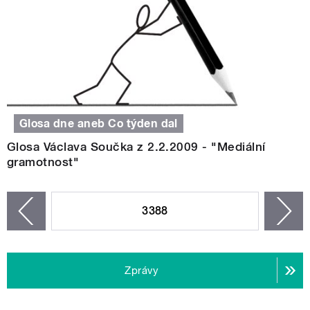
Glosa dne aneb Co týden dal
Glosa Václava Součka z 2.2.2009 - "Mediální
gramotnost"
STRÁNKY
3388
n
zí
Zprávy