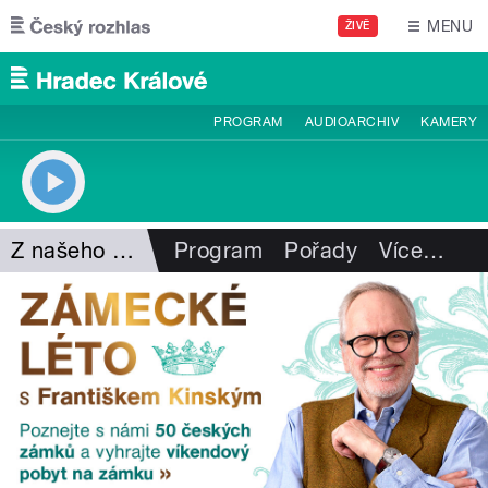
Přejít k hlavnímu obsahu
MENU
ŽIVĚ
PROGRAM
AUDIOARCHIV
KAMERY
Z našeho vysílání
Program
Pořady
Více
…