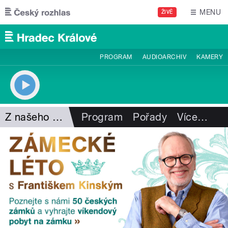
Přejít k hlavnímu obsahu
MENU
ŽIVĚ
PROGRAM
AUDIOARCHIV
KAMERY
Z našeho vysílání
Program
Pořady
Více
…