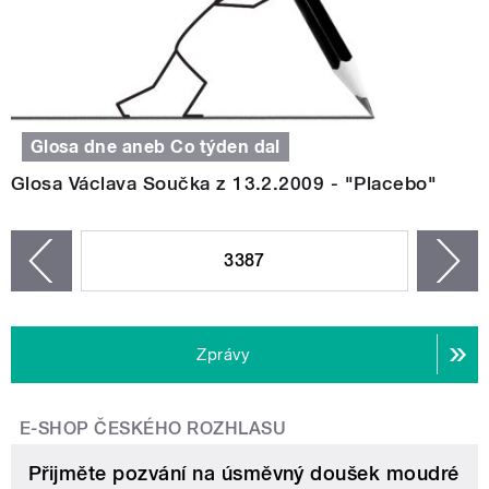
Glosa dne aneb Co týden dal
Glosa Václava Součka z 13.2.2009 - "Placebo"
STRÁNKY
3387
n
zí
Zprávy
E-SHOP ČESKÉHO ROZHLASU
Přijměte pozvání na úsměvný doušek moudré