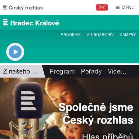
Přejít k hlavnímu obsahu
MENU
ŽIVĚ
PROGRAM
AUDIOARCHIV
KAMERY
Z našeho vysílání
Program
Pořady
Více
…