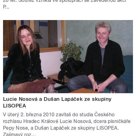
26 let. Soutěž vznikla ve spolupráci se zavedenou akcí
P...
Lucie Nosová a Dušan Lapáček ze skupiny
LISOPEA
V úterý 2. března 2010 zavítali do studia Českého
rozhlasu Hradec Králové Lucie Nosová, dcera písničkáře
Pepy Nose, a Dušan Lapáček ze skupiny LISOPEA.
Zajímavý roz...