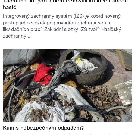
Záchranu lidí pod ledem trénovali královéhradečtí
hasiči
Integrovaný záchranný systém (IZS) je koordinovaný
postup jeho složek při provádění záchranných a
likvidačních prací. Základní složky IZS tvoří: Hasičský
záchranný ...
Kam s nebezpečným odpadem?