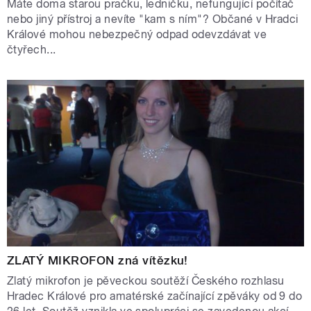
Máte doma starou pračku, ledničku, nefungující počítač
nebo jiný přístroj a nevíte "kam s ním"? Občané v Hradci
Králové mohou nebezpečný odpad odevzdávat ve
čtyřech...
ZLATÝ MIKROFON zná vítězku!
Zlatý mikrofon je pěveckou soutěží Českého rozhlasu
Hradec Králové pro amatérské začínající zpěváky od 9 do