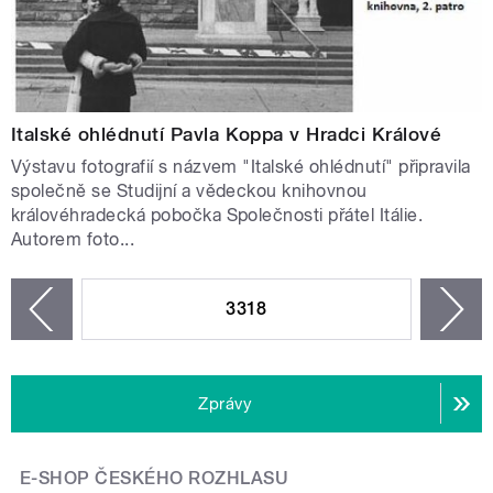
Italské ohlédnutí Pavla Koppa v Hradci Králové
Výstavu fotografií s názvem "Italské ohlédnutí" připravila
společně se Studijní a vědeckou knihovnou
královéhradecká pobočka Společnosti přátel Itálie.
Autorem foto...
STRÁNKY
3318
n
zí
Zprávy
E-SHOP ČESKÉHO ROZHLASU