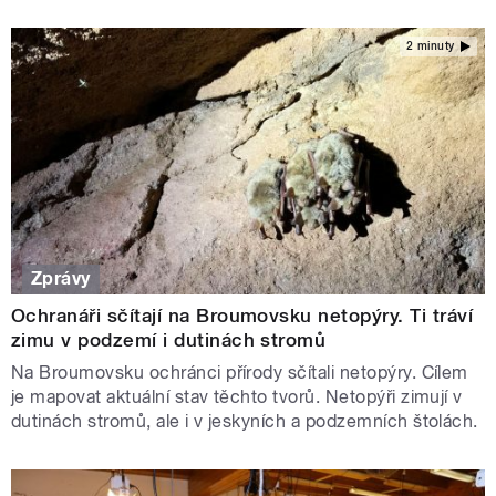
2 minuty
Zprávy
Ochranáři sčítají na Broumovsku netopýry. Ti tráví
zimu v podzemí i dutinách stromů
Na Broumovsku ochránci přírody sčítali netopýry. Cílem
je mapovat aktuální stav těchto tvorů. Netopýři zimují v
dutinách stromů, ale i v jeskyních a podzemních štolách.