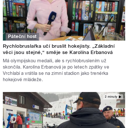
Páteční host
Rychlobruslařka učí bruslit hokejisty. „Základní
věci jsou stejné,“ směje se Karolína Erbanová
Má olympijskou medaili, ale s rychlobruslením už
skončila. Karolína Erbanová je po letech zpátky ve
Vrchlabí a vrátila se na zimní stadion jako trenérka
hokejové mládeže.
2 minuty