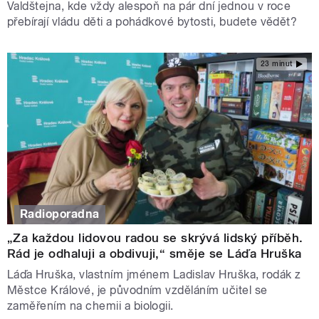
Valdštejna, kde vždy alespoň na pár dní jednou v roce
přebírají vládu děti a pohádkové bytosti, budete vědět?
23 minut
Radioporadna
„Za každou lidovou radou se skrývá lidský příběh.
Rád je odhaluji a obdivuji,“ směje se Láďa Hruška
Láďa Hruška, vlastním jménem Ladislav Hruška, rodák z
Městce Králové, je původním vzděláním učitel se
zaměřením na chemii a biologii.