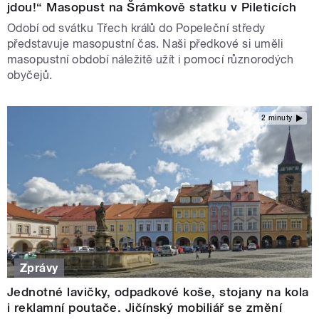
jdou!“ Masopust na Šrámkově statku v Pileticích
Odobí od svátku Třech králů do Popeleční středy
představuje masopustní čas. Naši předkové si uměli
masopustní období náležitě užít i pomocí různorodých
obyčejů.
2 minuty
Zprávy
Jednotné lavičky, odpadkové koše, stojany na kola
i reklamní poutače. Jičínský mobiliář se změní