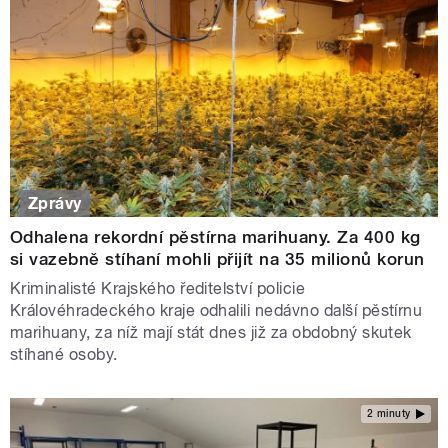
Zprávy
Odhalena rekordní pěstírna marihuany. Za 400 kg
si vazebně stíhaní mohli přijít na 35 milionů korun
Kriminalisté Krajského ředitelství policie
Královéhradeckého kraje odhalili nedávno další pěstírnu
marihuany, za níž mají stát dnes již za obdobný skutek
stíhané osoby.
2 minuty