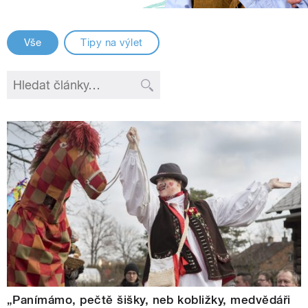
Vše
Tipy na výlet
„Panímámo, pečtě šišky, neb kobližky, medvědáři