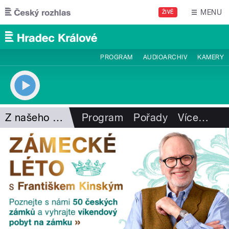
Přejít k hlavnímu obsahu
MENU
ŽIVĚ
PROGRAM
AUDIOARCHIV
KAMERY
Z našeho vysílání
Program
Pořady
Více
…