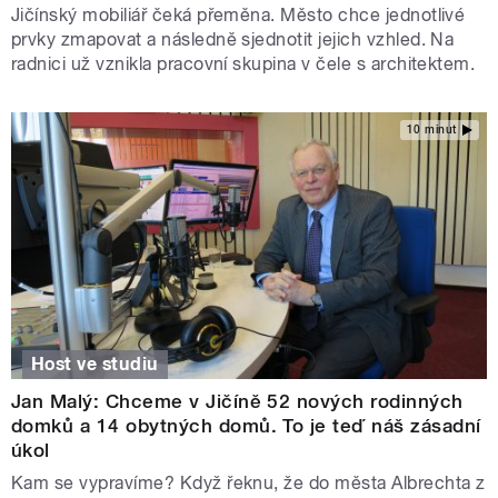
Jičínský mobiliář čeká přeměna. Město chce jednotlivé
prvky zmapovat a následně sjednotit jejich vzhled. Na
radnici už vznikla pracovní skupina v čele s architektem.
10 minut
Host ve studiu
Jan Malý: Chceme v Jičíně 52 nových rodinných
domků a 14 obytných domů. To je teď náš zásadní
úkol
Kam se vypravíme? Když řeknu, že do města Albrechta z