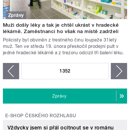
Zprávy
Muži došly léky a tak je chtěl ukrást v hradecké
lékárně. Zaměstnanci ho však na místě zadrželi
Policisty byl obviněn z trestného činu loupeže 31letý
muž. Ten ve středu 19. února přeskočil prodejní pult v
jedné hradecké lékárně a z trezoru odcizil tři balení léku.
STRÁNKY
1352
n
zí
Zprávy
E-SHOP ČESKÉHO ROZHLASU
Vždycky jsem si přál ocitnout se v románu