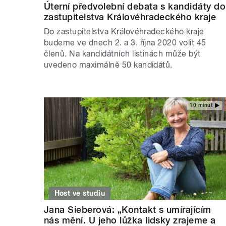
Úterní předvolební debata s kandidáty do
zastupitelstva Královéhradeckého kraje
Do zastupitelstva Královéhradeckého kraje
budeme ve dnech 2. a 3. října 2020 volit 45
členů. Na kandidátních listinách může být
uvedeno maximálně 50 kandidátů.
10 minut
Host ve studiu
Jana Sieberová: „Kontakt s umírajícím
nás mění. U jeho lůžka lidsky zrajeme a