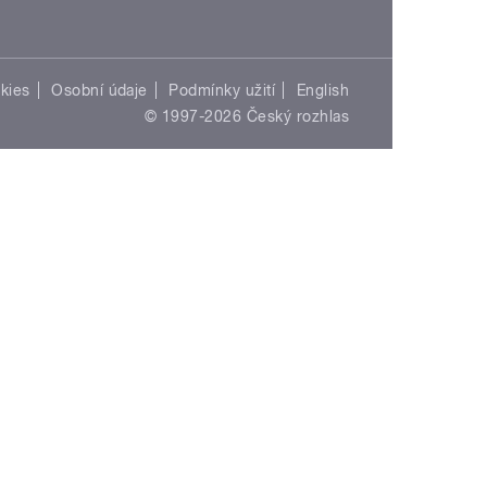
kies
Osobní údaje
Podmínky užití
English
© 1997-2026 Český rozhlas