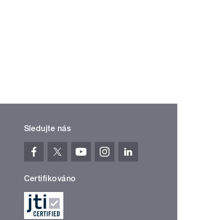
í ›
oslední »
Sledujte nás
Certifikováno