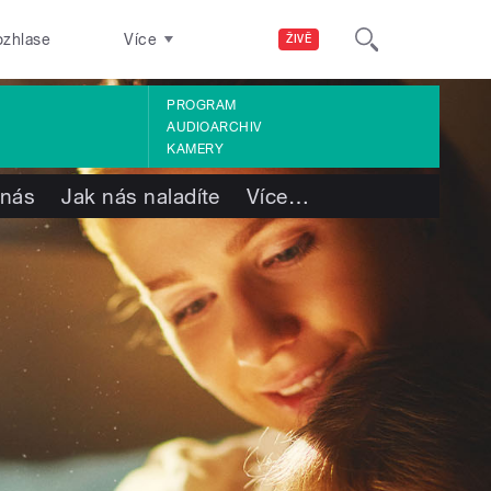
ozhlase
Více
ŽIVĚ
PROGRAM
AUDIOARCHIV
KAMERY
 nás
Jak nás naladíte
Více
…