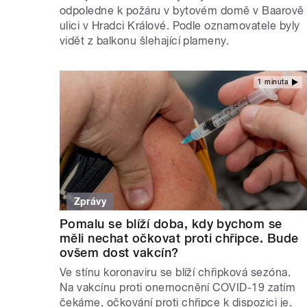
odpoledne k požáru v bytovém domě v Baarově
ulici v Hradci Králové. Podle oznamovatele byly
vidět z balkonu šlehající plameny.
1 minuta
Zprávy
Pomalu se blíží doba, kdy bychom se
měli nechat očkovat proti chřipce. Bude
ovšem dost vakcín?
Ve stínu koronaviru se blíží chřipková sezóna.
Na vakcínu proti onemocnění COVID-19 zatím
čekáme, očkování proti chřipce k dispozici je.