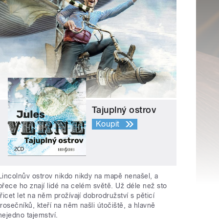
Tajuplný ostrov
Koupit
Lincolnův ostrov nikdo nikdy na mapě nenašel, a
přece ho znají lidé na celém světě. Už déle než sto
třicet let na něm prožívají dobrodružství s pěticí
trosečníků, kteří na něm našli útočiště, a hlavně
nejedno tajemství.