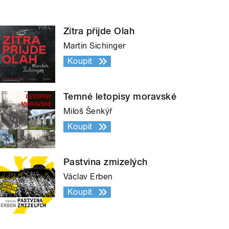
Zítra přijde Olah
Martin Sichinger
Koupit
Temné letopisy moravské
Miloš Šenkýř
Koupit
Pastvina zmizelých
Václav Erben
Koupit