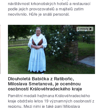
návštěvnost krkonošských hotelů a restaurací
podle jejich provozovatelů a majitelů zatím
neovlivnilo. Hůře je snáší personál.
2 minuty
Dlouholetá Babička z Ratibořic,
Miloslava Smetanová, je oceněnou
osobností Královéhradeckého kraje
Pamětní medaili hejtmana Královéhradeckého
kraje obdrželo letos 19 významných osobností z
regionu. Mezi nimi je také paní Miloslava