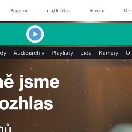
Program
mujRozhlas
Stanice
O r
ady
Audioarchiv
Playlisty
Lidé
Kamery
O