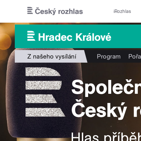
Přejít k hlavnímu obsahu
iRozhlas
Z našeho vysílání
Program
Poř