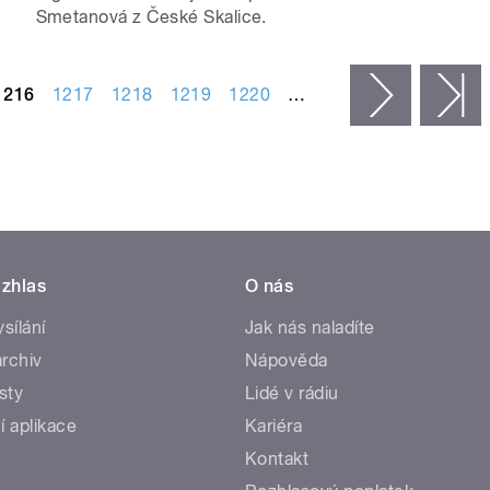
Smetanová z České Skalice.
1216
1217
1218
1219
1220
…
následujíc
p
zhlas
O nás
ysílání
Jak nás naladíte
rchiv
Nápověda
sty
Lidé v rádiu
í aplikace
Kariéra
Kontakt