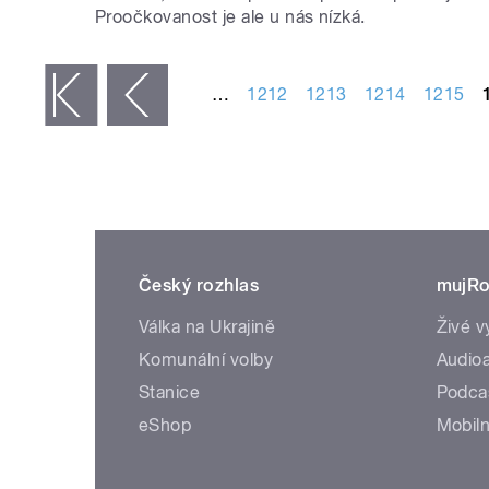
Proočkovanost je ale u nás nízká.
STRÁNKY
…
1212
1213
1214
1215
 první
‹ předchozí
Český rozhlas
mujRo
Válka na Ukrajině
Živé v
Komunální volby
Audioa
Stanice
Podca
eShop
Mobiln