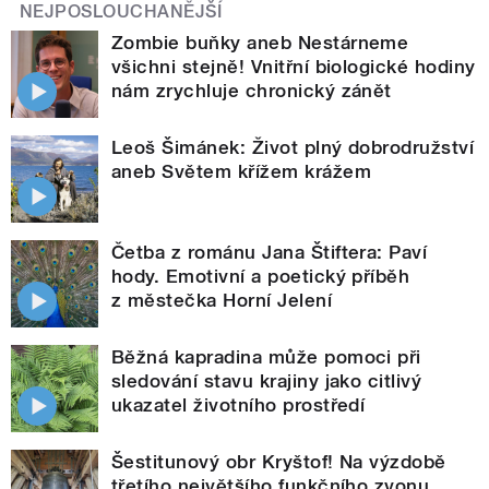
NEJPOSLOUCHANĚJŠÍ
Zombie buňky aneb Nestárneme
všichni stejně! Vnitřní biologické hodiny
nám zrychluje chronický zánět
Leoš Šimánek: Život plný dobrodružství
aneb Světem křížem krážem
Četba z románu Jana Štiftera: Paví
hody. Emotivní a poetický příběh
z městečka Horní Jelení
Běžná kapradina může pomoci při
sledování stavu krajiny jako citlivý
ukazatel životního prostředí
Šestitunový obr Kryštof! Na výzdobě
třetího největšího funkčního zvonu