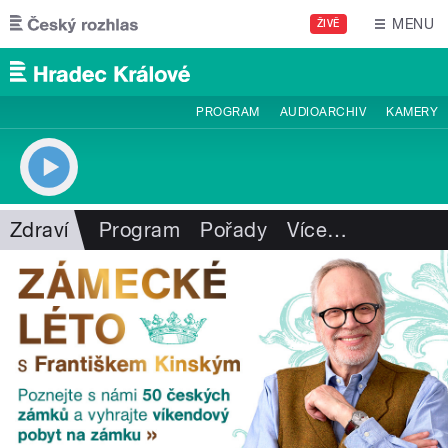
Přejít k hlavnímu obsahu
MENU
ŽIVĚ
PROGRAM
AUDIOARCHIV
KAMERY
Zdraví
Program
Pořady
Více
…