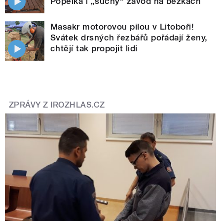
Popelka i „suchý“ závod na běžkách
Masakr motorovou pilou v Litoboři!
Svátek drsných řezbářů pořádají ženy,
chtějí tak propojit lidi
ZPRÁVY Z IROZHLAS.CZ