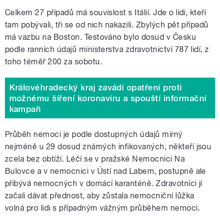
Celkem 27 případů má souvislost s Itálií. Jde o lidi, kteří
tam pobývali, tři se od nich nakazili. Zbylých pět případů
má vazbu na Boston. Testováno bylo dosud v Česku
podle ranních údajů ministerstva zdravotnictví 787 lidí, z
toho téměř 200 za sobotu.
Královéhradecký kraj zavádí opatření proti
možnému šíření koronaviru a spouští informační
kampaň
Průběh nemoci je podle dostupných údajů mírný
nejméně u 29 dosud známých infikovaných, někteří jsou
zcela bez obtíží. Léčí se v pražské Nemocnici Na
Bulovce a v nemocnici v Ústí nad Labem, postupně ale
přibývá nemocných v domácí karanténě. Zdravotníci jí
začali dávat přednost, aby zůstala nemocniční lůžka
volná pro lidi s případným vážným průběhem nemoci.