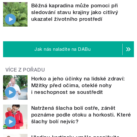
Běžná kapradina může pomoci při
sledování stavu krajiny jako citlivý
ukazatel životního prostředí
Jak nás naladíte na DABu
VÍCE Z POŘADU
Horko a jeho účinky na lidské zdraví:
Mžitky před očima, oteklé nohy
i neschopnost se soustředit
Natržená šlacha bolí ostře, zánět
poznáme podle otoku a horkosti. Které
šlachy bolí nejvíc?