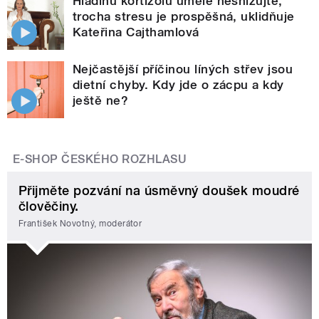
Hladinu kortizolu uměle nesnižujte,
trocha stresu je prospěšná, uklidňuje
Kateřina Cajthamlová
Nejčastější příčinou líných střev jsou
dietní chyby. Kdy jde o zácpu a kdy
ještě ne?
E-SHOP ČESKÉHO ROZHLASU
Přijměte pozvání na úsměvný doušek moudré
člověčiny.
František Novotný, moderátor