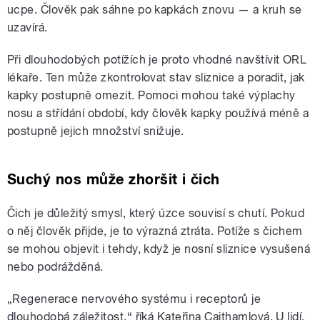
ucpe. Člověk pak sáhne po kapkách znovu — a kruh se
uzavírá.
Při dlouhodobých potížích je proto vhodné navštívit ORL
lékaře. Ten může zkontrolovat stav sliznice a poradit, jak
kapky postupně omezit. Pomoci mohou také výplachy
nosu a střídání období, kdy člověk kapky používá méně a
postupně jejich množství snižuje.
Suchý nos může zhoršit i čich
Čich je důležitý smysl, který úzce souvisí s chutí. Pokud
o něj člověk přijde, je to výrazná ztráta. Potíže s čichem
se mohou objevit i tehdy, když je nosní sliznice vysušená
nebo podrážděná.
„Regenerace nervového systému i receptorů je
dlouhodobá záležitost,“ říká Kateřina Cajthamlová. U lidí,