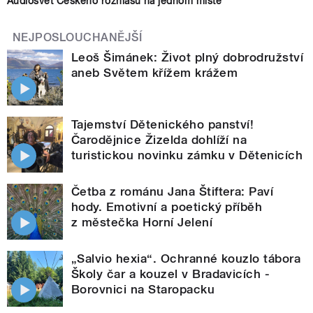
Audiosvět Českého rozhlasu na jednom místě
NEJPOSLOUCHANĚJŠÍ
Leoš Šimánek: Život plný dobrodružství
aneb Světem křížem krážem
Tajemství Dětenického panství!
Čarodějnice Žizelda dohlíží na
turistickou novinku zámku v Dětenicích
Četba z románu Jana Štiftera: Paví
hody. Emotivní a poetický příběh
z městečka Horní Jelení
„Salvio hexia“. Ochranné kouzlo tábora
Školy čar a kouzel v Bradavicích -
Borovnici na Staropacku