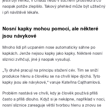
jestli byl venku, v chladu nebo v suchém prostředí a co
naopak potíže zlepšilo. Takový přehled může být užitečný
i při návštěvě lékaře.
Nosní kapky mohou pomoci, ale některé
jsou návykové
Mnoho lidí při ucpaném nose automaticky sáhne po
kapkách. Jenže nejsou kapky jako kapky. Některé nosní
sliznici zvlhčují, jiné ji naopak vysušují.
„Ty druhé pracují na principu stažení cév. Tím se sníží
produkce hlenu a člověku se na chvíli lépe dýchá. Tyto
kapky jsou ale návykové,“ varuje Kateřina Cajthamlová.
Problém nastává ve chvíli, kdy je člověk používá příliš
často a příliš dlouho. Když si je nekápne, například v noci,
nosní sliznice zareaguje větší tvorbou hlenu a znovu se