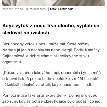
Krvácení z nosu (ilustrační foto)
|
foto:
Profimedia
Když výtok z nosu trvá dlouho, vyplatí se
sledovat souvislosti
Dlouhodobý výtok z nosu může mít různé příčiny.
Nemusí jít jen o nachlazení nebo alergii. Podle Kateřiny
Cajthamlové je dobré všímat si i celkového stavu
organismu.
„Pokud vás něco takového trápí, doporučila bych změřit
si krevní tlak. A pokud bude v pořádku, změřit ho ještě
několikrát, ideálně ve chvíli, kdy z nosu teče,“ radí.
Pomoci může také příznakový deník. Do něj si člověk
zapisuje, kdy se potíže objevily, jaké bylo počasí, co jedl,