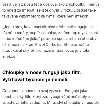
Jestli vám z nosu teče doslova jako z kohoutku, nemusí
to hned znamenat, že jste chytili virózu. Existuje také
takzvaná vazomotorická rýma, která není infekční.
„Jde o stav, kdy nosní sliznice přehnaně reaguje na
různé podněty, například chlad, změnu teploty, vlhkost
nebo kořeněné jídlo,“ popisuje specialista na choroby
ušní, nosní a krční Pavel Chrbolka. Sliznice začne
produkovat sekret, ale neznamená to, že je v těle
infekce.
Chloupky v nose fungují jako filtr.
Vytrhávat bychom je neměli
Ochlupení v nose má svůj význam. Funguje jako
mechanický filtr, který zachycuje větší nečistoty z
vdechovaného vzduchu. Množství chloupků v nose ale