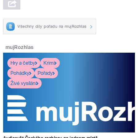
Všechny díly pořadu na mujRozhlas
mujRozhlas
Hry a četby
Krimi
Pohádky
Pořady
Živé vysílání