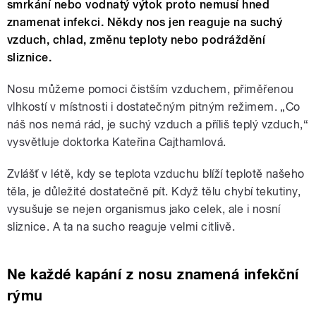
smrkání nebo vodnatý výtok proto nemusí hned
znamenat infekci. Někdy nos jen reaguje na suchý
vzduch, chlad, změnu teploty nebo podráždění
sliznice.
Nosu můžeme pomoci čistším vzduchem, přiměřenou
vlhkostí v místnosti i dostatečným pitným režimem. „Co
náš nos nemá rád, je suchý vzduch a příliš teplý vzduch,“
vysvětluje doktorka Kateřina Cajthamlová.
Zvlášť v létě, kdy se teplota vzduchu blíží teplotě našeho
těla, je důležité dostatečně pít. Když tělu chybí tekutiny,
vysušuje se nejen organismus jako celek, ale i nosní
sliznice. A ta na sucho reaguje velmi citlivě.
Ne každé kapání z nosu znamená infekční
rýmu