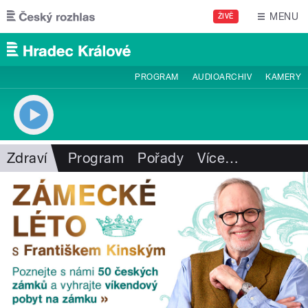
Přejít k hlavnímu obsahu
MENU
ŽIVĚ
PROGRAM
AUDIOARCHIV
KAMERY
Zdraví
Program
Pořady
Více
…