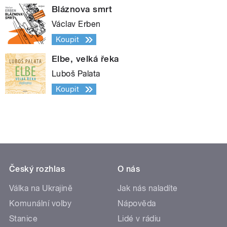
Bláznova smrt
Václav Erben
Koupit
Elbe, velká řeka
Luboš Palata
Koupit
Český rozhlas
O nás
Válka na Ukrajině
Jak nás naladíte
Komunální volby
Nápověda
Stanice
Lidé v rádiu