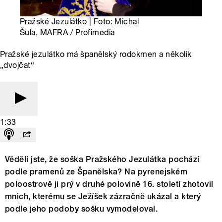
Pražské Jezulátko | Foto: Michal
Šula, MAFRA / Profimedia
Pražské jezulátko má španělský rodokmen a několik
„dvojčat“
1:33
Věděli jste, že soška Pražského Jezulátka pochází
podle pramenů ze Španělska? Na pyrenejském
poloostrově ji prý v druhé polovině 16. století zhotovil
mnich, kterému se Ježíšek zázračně ukázal a který
podle jeho podoby sošku vymodeloval.