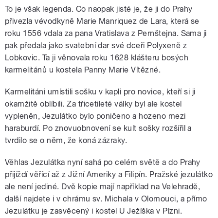
To je však legenda. Co naopak jisté je, že ji do Prahy
přivezla vévodkyně Marie Manriquez de Lara, která se
roku 1556 vdala za pana Vratislava z Pernštejna. Sama ji
pak předala jako svatební dar své dceři Polyxeně z
Lobkovic. Ta ji věnovala roku 1628 klášteru bosých
karmelitánů u kostela Panny Marie Vítězné.
Karmelitáni umístili sošku v kapli pro novice, kteří si ji
okamžitě oblíbili. Za třicetileté války byl ale kostel
vypleněn, Jezulátko bylo poničeno a hozeno mezi
haraburdí. Po znovuobnovení se kult sošky rozšířil a
tvrdilo se o něm, že koná zázraky.
Věhlas Jezulátka nyní sahá po celém světě a do Prahy
přijíždí věřící až z Jižní Ameriky a Filipín. Pražské jezulátko
ale není jediné. Dvě kopie mají například na Velehradě,
další najdete i v chrámu sv. Michala v Olomouci, a přímo
Jezulátku je zasvěcený i kostel U Ježíška v Plzni.