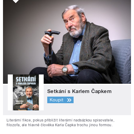
Setkání s Karlem Čapkem
Koupit
Literární fikce, pokus přiblížit literární nadsázkou spisovatele,
filozofa, ale hlavně člověka Karla Čapka trochu jinou formou.