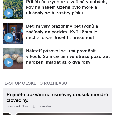
Příběh českých skal začíná v dobách,
kdy na našem území bylo moře a
ukládaly se tu vrstvy písku
Děti mívaly prázdniny pět týdnů a
začínaly na podzim. Kvůli žním je
nechal císař Josef II. přesunout
Někteří pásovci se umí proměnit
v kouli. Samice umí ve stresu pozdržet
narození mláďat až o dva roky
E-SHOP ČESKÉHO ROZHLASU
Přijměte pozvání na úsměvný doušek moudré
člověčiny.
František Novotný, moderátor