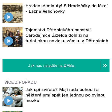
Hradecké minuty! S Hradečáky do lázní
- Lázně Velichovky
Tajemství Dětenického panství!
Čarodějnice Žizelda dohlíží na
turistickou novinku zámku v Dětenicích
Jak nás naladíte na DABu
VÍCE Z POŘADU
Jak spí zvířata? Mají ráda pohodlí a
některá umí spát jen jednou polovinou
mozku