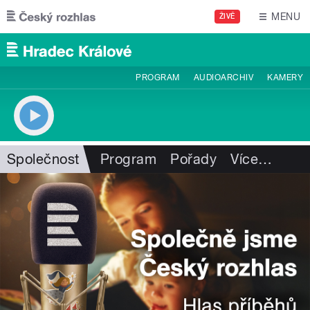
Přejít k hlavnímu obsahu
MENU
ŽIVĚ
PROGRAM
AUDIOARCHIV
KAMERY
Společnost
Program
Pořady
Více
…