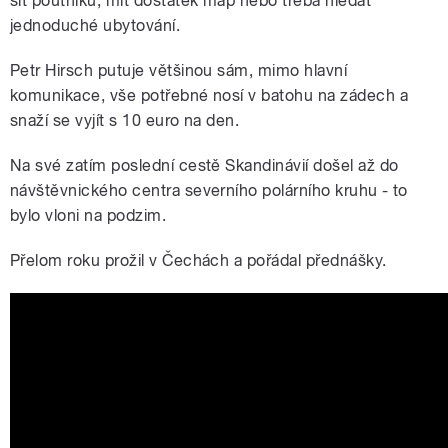
síť poutníků, mít dostatek map nebo třeba hledat
jednoduché ubytování.
Petr Hirsch putuje většinou sám, mimo hlavní
komunikace, vše potřebné nosí v batohu na zádech a
snaží se vyjít s 10 euro na den.
Na své zatím poslední cestě Skandinávií došel až do
návštěvnického centra severního polárního kruhu - to
bylo vloni na podzim.
Přelom roku prožil v Čechách a pořádal přednášky.