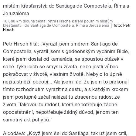
16 000 km dlouhá cesta Petra Hirsche k třem poutním místům
křesťanství: do Santiaga de Compostela, Říma a Jeruzaléma
|
foto: Petr
Hirsch
Petr Hirsch říká: „Vyrazil jsem směrem Santiago de
Compostella, vyrazil jsem s gedeonským vydáním Bible,
které jsem dostal od kamaráda, se spoustou otázek v
sobě, týkajících se smyslu života, nebo jestli vůbec
pokračovat v životě, vlastním životě. Nebylo to úplně
nejšťastnější období... Ale jsem rád, že jsem to překonal
tímto rozhodnutím vyrazit na cestu, a s každým krokem
jsem postupně začal nalézat tu ztracenou radost ze
života. Takovou tu radost, která nepotřebuje žádné
opodstatnění, nepotřebuje žádný důvod, jenom ten
samotný akt pohybu."
A dodává: „Když jsem šel do Santiaga, tak už jsem cítil,