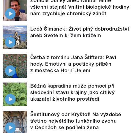
Zombie buňky aneb Nestárneme
všichni stejně! Vnitřní biologické hodiny
nám zrychluje chronický zánět
Leoš Šimánek: Život plný dobrodružství
aneb Světem křížem krážem
Četba z románu Jana Štiftera: Paví
hody. Emotivní a poetický příběh
z městečka Horní Jelení
Běžná kapradina může pomoci při
sledování stavu krajiny jako citlivý
ukazatel životního prostředí
Šestitunový obr Kryštof! Na výzdobě
třetího největšího funkčního zvonu
v Čechách se podílela žena