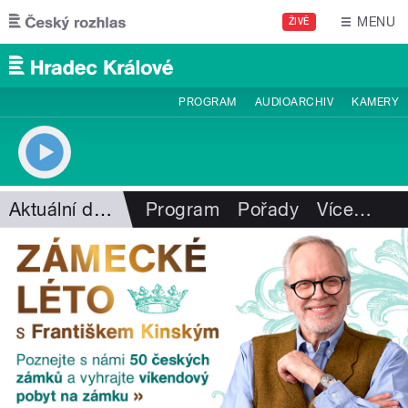
Přejít k hlavnímu obsahu
MENU
ŽIVĚ
PROGRAM
AUDIOARCHIV
KAMERY
Aktuální dění
Program
Pořady
Více
…