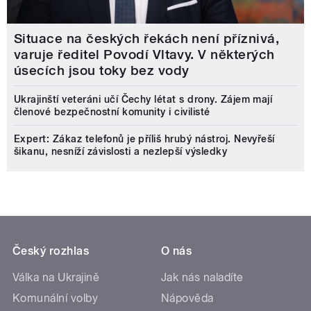
Situace na českých řekách není příznivá,
varuje ředitel Povodí Vltavy. V některých
úsecích jsou toky bez vody
Ukrajinští veteráni učí Čechy létat s drony. Zájem mají
členové bezpečnostní komunity i civilisté
Expert: Zákaz telefonů je příliš hrubý nástroj. Nevyřeší
šikanu, nesníží závislosti a nezlepší výsledky
Český rozhlas
O nás
Válka na Ukrajině
Jak nás naladíte
Komunální volby
Nápověda