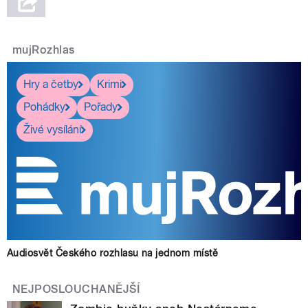
mujRozhlas
Hry a četby
Krimi
Pohádky
Pořady
Živé vysílání
Audiosvět Českého rozhlasu na jednom místě
NEJPOSLOUCHANĚJŠÍ