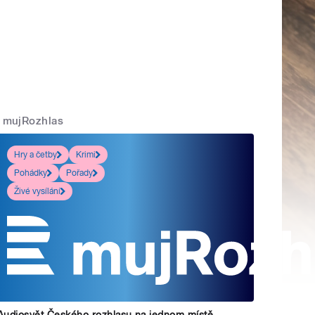
mujRozhlas
Hry a četby
Krimi
Pohádky
Pořady
Živé vysílání
Audiosvět Českého rozhlasu na jednom místě