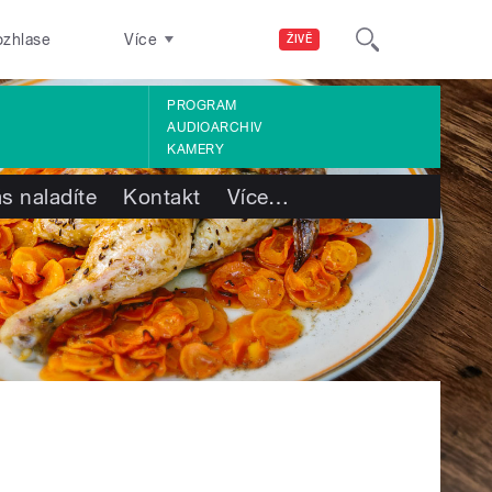
ozhlase
Více
ŽIVĚ
PROGRAM
AUDIOARCHIV
KAMERY
s naladíte
Kontakt
Více
…