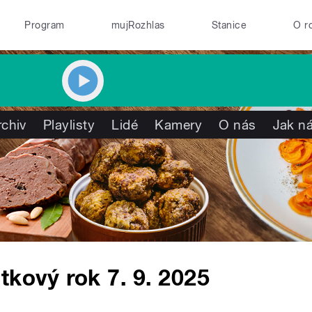
Program
mujRozhlas
Stanice
O r
rchiv
Playlisty
Lidé
Kamery
O nás
Jak ná
tkový rok 7. 9. 2025