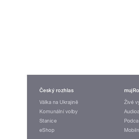
Český rozhlas
mujRo
Válka na Ukrajině
Živé v
Komunální volby
Audioa
Stanice
Podca
eShop
Mobiln