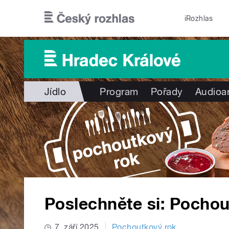
Přejít k hlavnímu obsahu
iRozhlas
Jídlo
Program
Pořady
Audioa
Poslechněte si: Pochou
7. září 2025
Pochoutkový rok