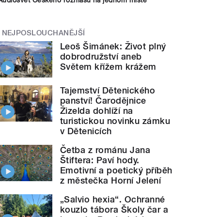
NEJPOSLOUCHANĚJŠÍ
Leoš Šimánek: Život plný
dobrodružství aneb
Světem křížem krážem
Tajemství Dětenického
panství! Čarodějnice
Žizelda dohlíží na
turistickou novinku zámku
v Dětenicích
Četba z románu Jana
Štiftera: Paví hody.
Emotivní a poetický příběh
z městečka Horní Jelení
„Salvio hexia“. Ochranné
kouzlo tábora Školy čar a