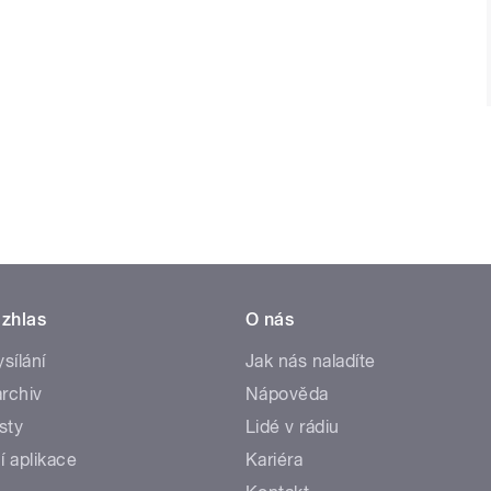
zhlas
O nás
ysílání
Jak nás naladíte
rchiv
Nápověda
sty
Lidé v rádiu
í aplikace
Kariéra