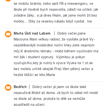
se mobilu bránila, nebo spíš FB a messengeru, ve
škole při hodině bych nepovolila, záleží na učiteli, jak
zvládne žáky.. a já dnes říkám, jak jsme mohli žít bez
mobilu... Díky za veselou náladu když vysílat.. Iva
|
Marta Ústí nad Labem
Dobrý večer,pane
Macoune.Mam velkou radost, že vysílate právě Vy-
nejoblíbenější moderátor noční linky.Jiste nejenom
můj.K dnešnímu tématu - mobil během vyučování má
mít žák i student vypnutý.. Výjimkou je pokyn
vyučujícího,kdy je nutný k výuce.Vyuka na 1.st.se
bez mobilu určitě obejde.Preji Vám pěkný večer a
hezké blížící se léto.Marta
|
Bedřich
Dobrý večer já jsem ve škole také
nepoužívál.Mobil až doma. Já bych to zákal mít mobil
ve škole až doma, protože to dítě se nemůže
soustředit na učení.