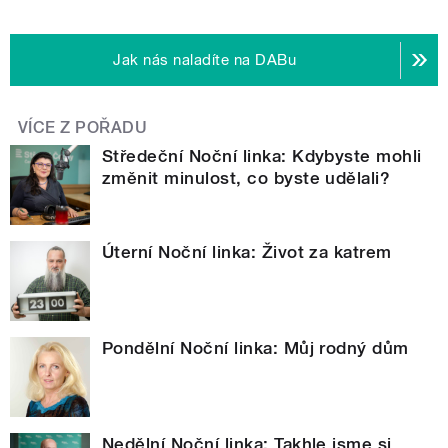
Jak nás naladíte na DABu
VÍCE Z POŘADU
Středeční Noční linka: Kdybyste mohli
změnit minulost, co byste udělali?
Úterní Noční linka: Život za katrem
Pondělní Noční linka: Můj rodný dům
Nedělní Noční linka: Takhle jsme si