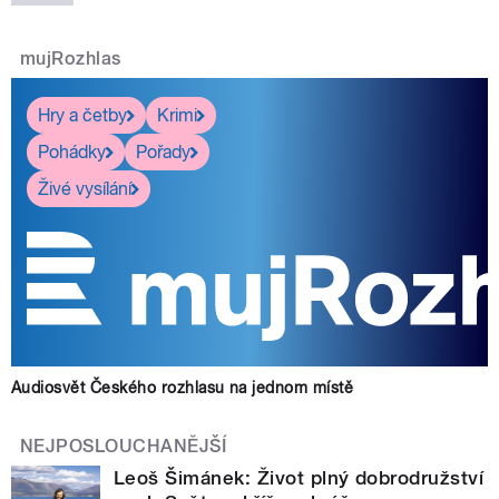
mujRozhlas
Hry a četby
Krimi
Pohádky
Pořady
Živé vysílání
Audiosvět Českého rozhlasu na jednom místě
NEJPOSLOUCHANĚJŠÍ
Leoš Šimánek: Život plný dobrodružství