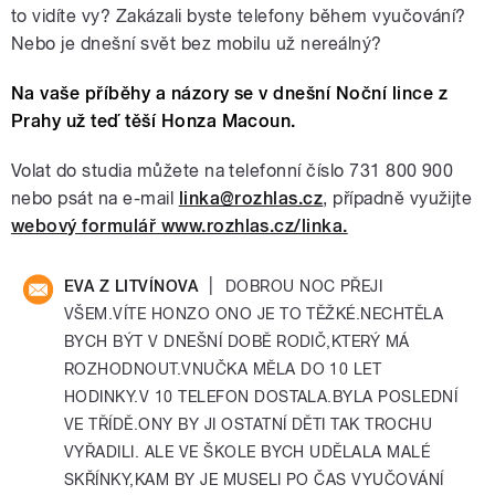
to vidíte vy? Zakázali byste telefony během vyučování?
Nebo je dnešní svět bez mobilu už nereálný?
Na vaše příběhy a názory se v dnešní Noční lince z
Prahy už teď těší Honza Macoun.
Volat do studia můžete na telefonní číslo 731 800 900
nebo psát na e-mail
linka@rozhlas.cz
, případně využijte
webový formulář www.rozhlas.cz/linka.
|
EVA Z LITVÍNOVA
DOBROU NOC PŘEJI
VŠEM.VÍTE HONZO ONO JE TO TĚŽKÉ.NECHTĚLA
BYCH BÝT V DNEŠNÍ DOBĚ RODIČ,KTERÝ MÁ
ROZHODNOUT.VNUČKA MĚLA DO 10 LET
HODINKY.V 10 TELEFON DOSTALA.BYLA POSLEDNÍ
VE TŘÍDĚ.ONY BY JI OSTATNÍ DĚTI TAK TROCHU
VYŘADILI. ALE VE ŠKOLE BYCH UDĚLALA MALÉ
SKŘÍNKY,KAM BY JE MUSELI PO ČAS VYUČOVÁNÍ