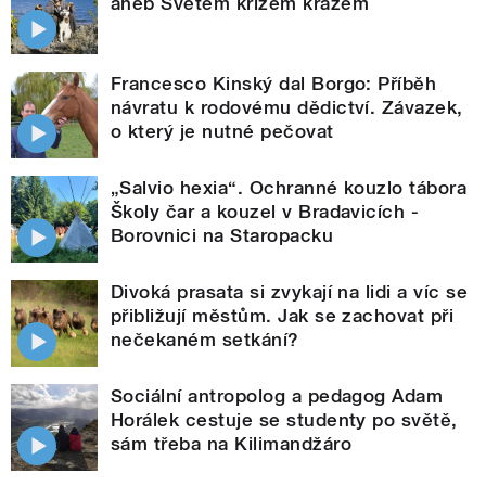
aneb Světem křížem krážem
Francesco Kinský dal Borgo: Příběh
návratu k rodovému dědictví. Závazek,
o který je nutné pečovat
„Salvio hexia“. Ochranné kouzlo tábora
Školy čar a kouzel v Bradavicích -
Borovnici na Staropacku
Divoká prasata si zvykají na lidi a víc se
přibližují městům. Jak se zachovat při
nečekaném setkání?
Sociální antropolog a pedagog Adam
Horálek cestuje se studenty po světě,
sám třeba na Kilimandžáro