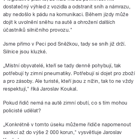
dostatečný výhled z vozidla a odstranit sníh a námrazu,
aby nedošlo k pádu na komunikaci. Během jízdy může
dojít k uvolnění sněhu na autě a ohrožení dalších
účastníků silničního provozu."
Jsme přímo v Peci pod Sněžkou, tady se sníh již drží.
Silnice jsou kluzké.
„Místní obyvatelé, kteří se tady denně pohybují, tak
potřebují ty zimní pneumatiky. Potřebují si dojet pro zboží
a pro zásoby. Ale turisté, kteří jsou z nížin, tak to ne vždy
respektují," říká Jaroslav Koukal.
Pokud řidič nemá na autě zimní obutí, co s tím mohou
policisté udělat?
„Konkrétně v tomto úseku můžeme řidiče napomenout
sankcí až do výše 2 000 korun," vysvětluje Jaroslav