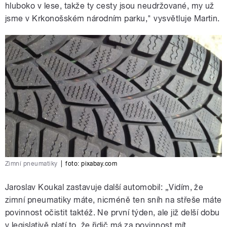
hluboko v lese, takže ty cesty jsou neudržované, my už
jsme v Krkonošském národním parku," vysvětluje Martin.
Zimní pneumatiky
|
foto: pixabay.com
Jaroslav Koukal zastavuje další automobil: „Vidím, že
zimní pneumatiky máte, nicméně ten sníh na střeše máte
povinnost očistit taktéž. Ne první týden, ale již delší dobu
v legislativě platí to, že řidič má za povinnost mít