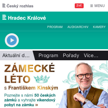
Přejít k hlavnímu obsahu
MENU
ŽIVĚ
PROGRAM
AUDIOARCHIV
KAMERY
Aktuální dění
Program
Pořady
Více
…