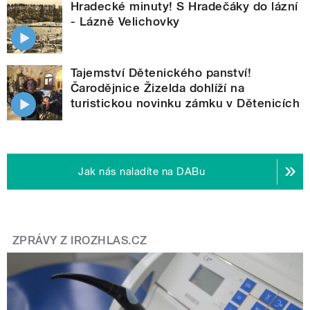
Hradecké minuty! S Hradečáky do lázní
- Lázně Velichovky
Tajemství Dětenického panství!
Čarodějnice Žizelda dohlíží na
turistickou novinku zámku v Dětenicích
Jak nás naladíte na DABu
ZPRÁVY Z IROZHLAS.CZ