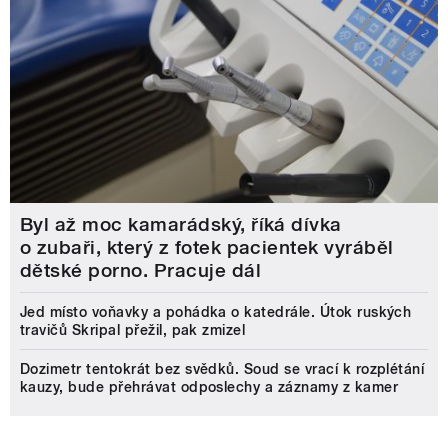
Byl až moc kamarádský, říká dívka
o zubaři, který z fotek pacientek vyráběl
dětské porno. Pracuje dál
Jed místo voňavky a pohádka o katedrále. Útok ruských
travičů Skripal přežil, pak zmizel
Dozimetr tentokrát bez svědků. Soud se vrací k rozplétání
kauzy, bude přehrávat odposlechy a záznamy z kamer