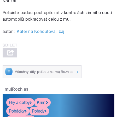
Koukal.
Policisté budou pochopitelně v kontrolách zimního obutí
automobilů pokračovat celou zimu.
autoři:
Kateřina Kohoutová
,
baj
Všechny díly pořadu na mujRozhlas
mujRozhlas
Hry a četby
Krimi
Pohádky
Pořady