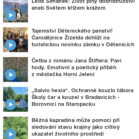
Leoš Šimánek: Život plný dobrodružství
aneb Světem křížem krážem
Tajemství Dětenického panství!
Čarodějnice Žizelda dohlíží na
turistickou novinku zámku v Dětenicích
Četba z románu Jana Štiftera: Paví
hody. Emotivní a poetický příběh
z městečka Horní Jelení
„Salvio hexia“. Ochranné kouzlo tábora
Školy čar a kouzel v Bradavicích -
Borovnici na Staropacku
Běžná kapradina může pomoci při
sledování stavu krajiny jako citlivý
ukazatel životního prostředí