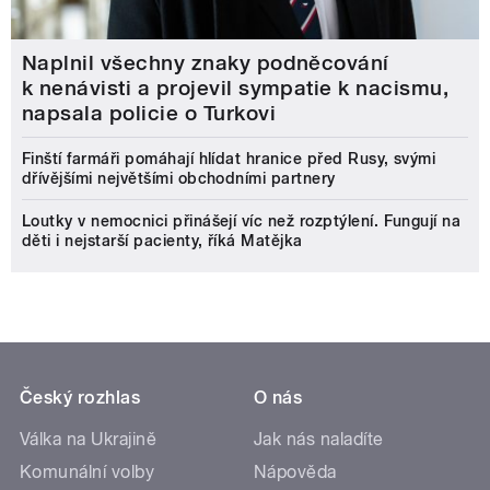
Naplnil všechny znaky podněcování
k nenávisti a projevil sympatie k nacismu,
napsala policie o Turkovi
Finští farmáři pomáhají hlídat hranice před Rusy, svými
dřívějšími největšími obchodními partnery
Loutky v nemocnici přinášejí víc než rozptýlení. Fungují na
děti i nejstarší pacienty, říká Matějka
Český rozhlas
O nás
Válka na Ukrajině
Jak nás naladíte
Komunální volby
Nápověda