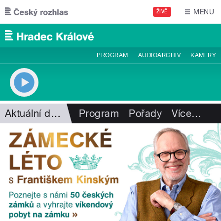
Přejít k hlavnímu obsahu
MENU
ŽIVĚ
PROGRAM
AUDIOARCHIV
KAMERY
Aktuální dění
Program
Pořady
Více
…