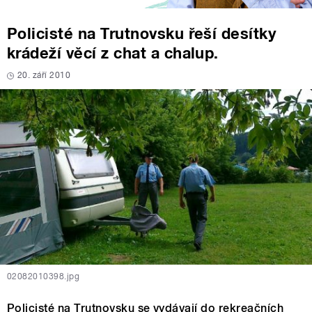
Policisté na Trutnovsku řeší desítky
krádeží věcí z chat a chalup.
20. září 2010
02082010398.jpg
Policisté na Trutnovsku se vydávají do rekreačních