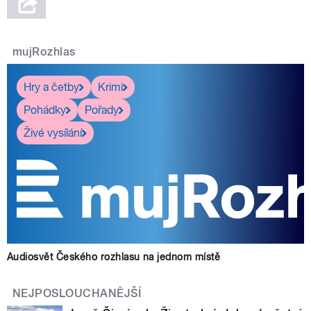
mujRozhlas
Hry a četby
Krimi
Pohádky
Pořady
Živé vysílání
Audiosvět Českého rozhlasu na jednom místě
NEJPOSLOUCHANĚJŠÍ