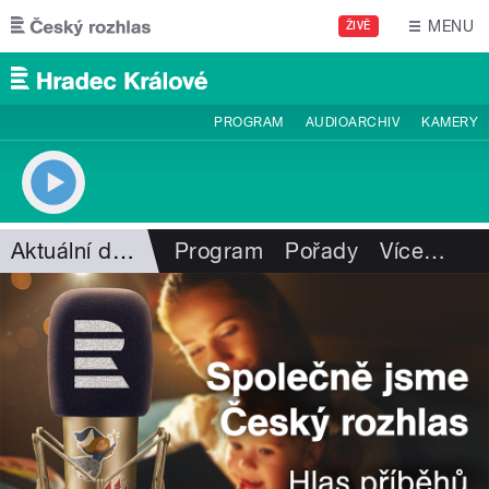
Přejít k hlavnímu obsahu
MENU
ŽIVĚ
PROGRAM
AUDIOARCHIV
KAMERY
Aktuální dění
Program
Pořady
Více
…