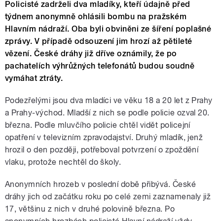
Policisté zadrželi dva mladíky, kteří údajně před
týdnem anonymně ohlásili bombu na pražském
Hlavním nádraží. Oba byli obviněni ze šíření poplašné
zprávy. V případě odsouzení jim hrozí až pětileté
vězení. České dráhy již dříve oznámily, že po
pachatelích výhrůžných telefonátů budou soudně
vymáhat ztráty.
Podezřelými jsou dva mladíci ve věku 18 a 20 let z Prahy
a Prahy-východ. Mladší z nich se podle policie ozval 20.
března. Podle mluvčího policie chtěl vidět policejní
opatření v televizním zpravodajství. Druhý mladík, jenž
hrozil o den později, potřeboval potvrzení o zpoždění
vlaku, protože nechtěl do školy.
Anonymních hrozeb v poslední době přibývá. České
dráhy jich od začátku roku po celé zemi zaznamenaly již
17, většinu z nich v druhé polovině března. Po