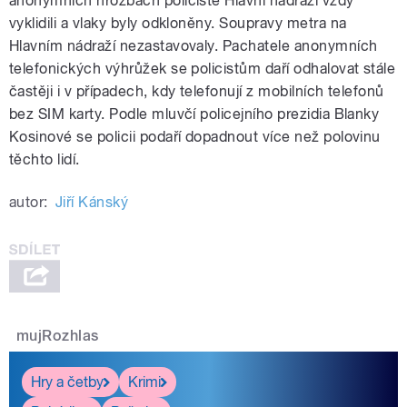
anonymních hrozbách policisté Hlavní nádraží vždy
vyklidili a vlaky byly odkloněny. Soupravy metra na
Hlavním nádraží nezastavovaly. Pachatele anonymních
telefonických výhrůžek se policistům daří odhalovat stále
častěji i v případech, kdy telefonují z mobilních telefonů
bez SIM karty. Podle mluvčí policejního prezidia Blanky
Kosinové se policii podaří dopadnout více než polovinu
těchto lidí.
autor:
Jiří Kánský
mujRozhlas
Hry a četby
Krimi