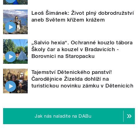
Leoš Šimánek: Život plný dobrodružství
aneb Světem křížem krážem
„Salvio hexia“. Ochranné kouzlo tábora
Školy čar a kouzel v Bradavicích -
Borovnici na Staropacku
Tajemství Dětenického panství!
Čarodějnice Žizelda dohlíží na
turistickou novinku zámku v Dětenicích
Jak nás naladíte na DABu