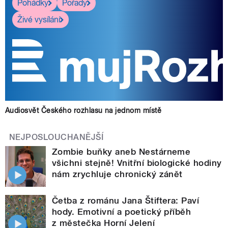
Pohádky
Pořady
Živé vysílání
Audiosvět Českého rozhlasu na jednom místě
NEJPOSLOUCHANĚJŠÍ
Zombie buňky aneb Nestárneme
všichni stejně! Vnitřní biologické hodiny
nám zrychluje chronický zánět
Četba z románu Jana Štiftera: Paví
hody. Emotivní a poetický příběh
z městečka Horní Jelení