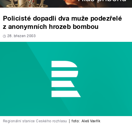
Policisté dopadli dva muže podezřelé
z anonymních hrozeb bombou
28. březen 2003
Regionální stanice Českého rozhlasu
|
foto:
Aleš Vavřík