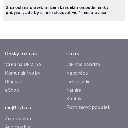
Stížností na stavební řízení kanceláři ombudsmanky
přibývá. ‚Lidé by si měli stěžovat víc,‘ míní právníci
Český rozhlas
O nás
Válka na Ukrajině
Jak nás naladíte
Komunální volby
Nápověda
Stanice
Lidé v rádiu
eShop
Kariéra
Kontakt
Rozhlasový poplatek
mujRozhlas
Živé vysílání
Audioarchiv