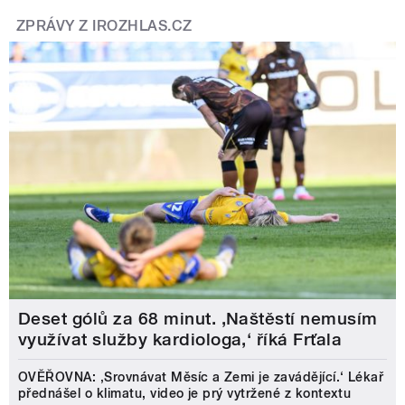
ZPRÁVY Z IROZHLAS.CZ
Deset gólů za 68 minut. ,Naštěstí nemusím
využívat služby kardiologa,‘ říká Frťala
OVĚŘOVNA: ‚Srovnávat Měsíc a Zemi je zavádějící.‘ Lékař
přednášel o klimatu, video je prý vytržené z kontextu