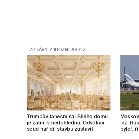
pause
ZPRÁVY Z IROZHLAS.CZ
Trumpův taneční sál Bílého domu
Masková
je zatím v nedohlednu. Odvolací
lež. Rus
soud nařídil stavbu zastavit
bylo‘, 