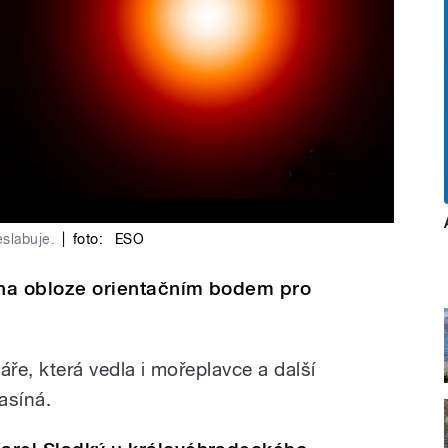
eslabuje.
|
foto:
ESO
a na obloze orientačním bodem pro
á záře, která vedla i mořeplavce a další
asíná.