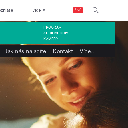
ozhlase
Více
ŽIVĚ
PROGRAM
AUDIOARCHIV
KAMERY
Jak nás naladíte
Kontakt
Více
…