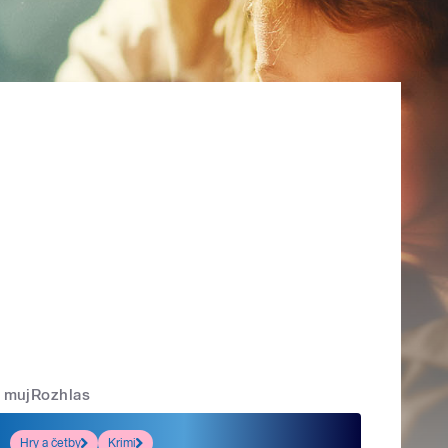
mujRozhlas
Hry a četby
Krimi