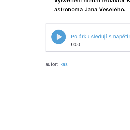
Vysvětlení hledal redaktor 
astronoma Jana Veselého.
Polárku sledují s napětím
Polárku sledují s napě
0:00
Planetáriu
Polárku sledují s nap
Play
Královéhradecké Hvě
autor:
kas
/