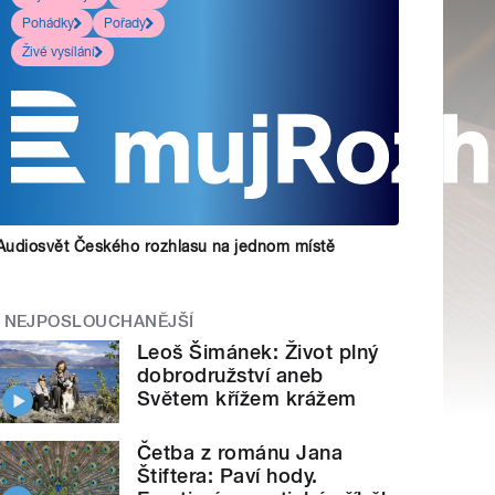
Pohádky
Pořady
Živé vysílání
Audiosvět Českého rozhlasu na jednom místě
NEJPOSLOUCHANĚJŠÍ
Leoš Šimánek: Život plný
dobrodružství aneb
Světem křížem krážem
Četba z románu Jana
Štiftera: Paví hody.