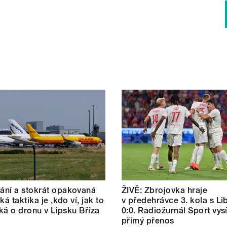
ní a stokrát opakovaná
ŽIVĚ: Zbrojovka hraje
ká taktika je ‚kdo ví, jak to
v předehrávce 3. kola s L
říká o dronu v Lipsku Bříza
0:0. Radiožurnál Sport vysí
přímý přenos