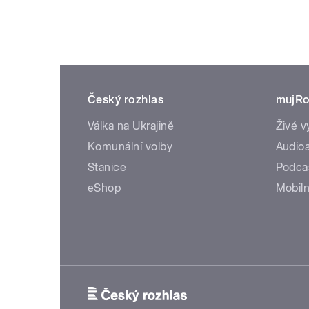
Český rozhlas
mujRo
Válka na Ukrajině
Živé v
Komunální volby
Audioa
Stanice
Podca
eShop
Mobiln