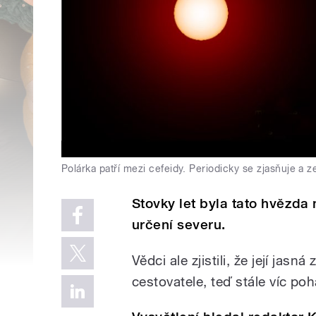
Polárka patří mezi cefeidy. Periodicky se zjasňuje a z
Stovky let byla tato hvězd
určení severu.
Vědci ale zjistili, že její jasn
cestovatele, teď stále víc poh