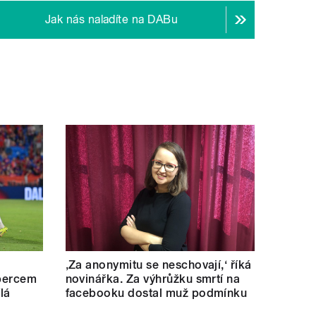
Jak nás naladíte na DABu
‚Za anonymitu se neschovají,‘ říká
ibercem
novinářka. Za výhrůžku smrtí na
lá
facebooku dostal muž podmínku