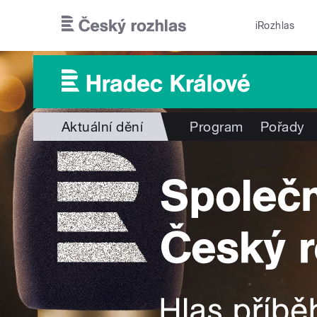
Přejít k hlavnímu obsahu
iRozhlas
Aktuální dění
Program
Pořady