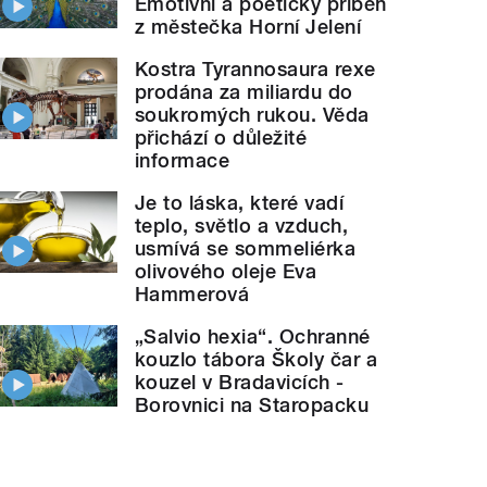
Emotivní a poetický příběh
z městečka Horní Jelení
Kostra Tyrannosaura rexe
prodána za miliardu do
soukromých rukou. Věda
Polárku sledují s napětím v Královéhradecké 
přichází o důležité
"">
informace
Je to láska, které vadí
teplo, světlo a vzduch,
usmívá se sommeliérka
olivového oleje Eva
Hammerová
„Salvio hexia“. Ochranné
kouzlo tábora Školy čar a
kouzel v Bradavicích -
Borovnici na Staropacku