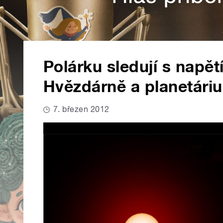
Polárku sledují s napě
Hvězdárně a planetáriu
7. březen 2012