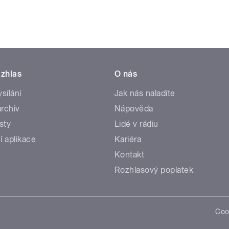
zhlas
O nás
ysílání
Jak nás naladíte
rchiv
Nápověda
sty
Lidé v rádiu
í aplikace
Kariéra
Kontakt
Rozhlasový poplatek
Coo