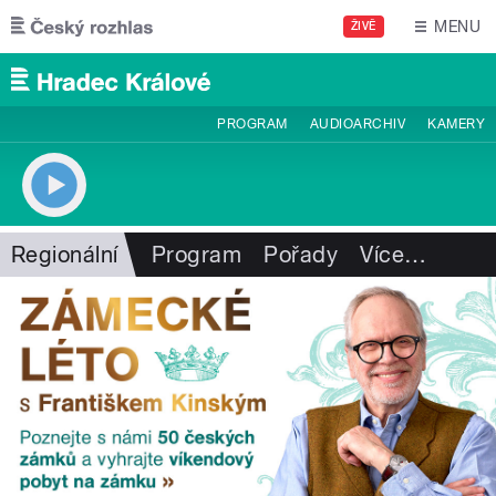
Přejít k hlavnímu obsahu
MENU
ŽIVĚ
PROGRAM
AUDIOARCHIV
KAMERY
Regionální
Program
Pořady
Více
…