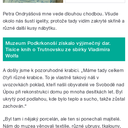
Petra Ondryášová mne vede dlouhou chodbou. Všude
okolo nás šustí igelity, protože tady vidím zakryté skříně a
různé další kusy nábytku.
Muzeum Podkrkonoší získalo výjimečný dar.
Tisíce knih o Trutnovsku ze sbírky Vladimíra
Wolfa
A došly jsme k pozoruhodné krabici. „Máme tady celkem
čtyři různé krabice. To je vlastně takový náš v
uvozovkách poklad, kteří našli obyvatelé ve Svobodě nad
Úpou při rekonstrukci domu po mnoha desítkách let. Byl
ukrytý pod podlahou, kde bylo teplo a sucho, takže zůstal
zachován.
“
„Byl tam i nějaký porcelán, ale ten si ponechali majitelé.
Nám do muzea věnovali textilie, různé ubrusy, tkalouny,