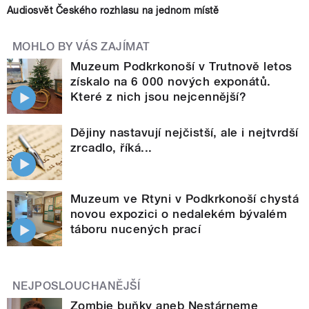
Audiosvět Českého rozhlasu na jednom místě
MOHLO BY VÁS ZAJÍMAT
Muzeum Podkrkonoší v Trutnově letos
získalo na 6 000 nových exponátů.
Které z nich jsou nejcennější?
Dějiny nastavují nejčistší, ale i nejtvrdší
zrcadlo, říká...
Muzeum ve Rtyni v Podkrkonoší chystá
novou expozici o nedalekém bývalém
táboru nucených prací
NEJPOSLOUCHANĚJŠÍ
Zombie buňky aneb Nestárneme