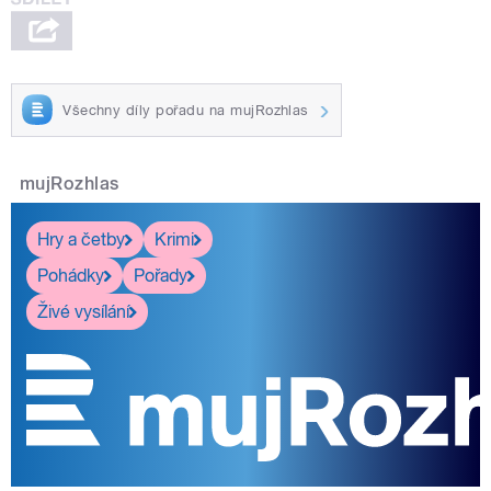
Všechny díly pořadu na mujRozhlas
mujRozhlas
Hry a četby
Krimi
Pohádky
Pořady
Živé vysílání