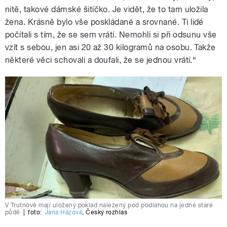
nitě, takové dámské šitíčko. Je vidět, že to tam uložila
žena. Krásně bylo vše poskládané a srovnané. Ti lidé
počítali s tím, že se sem vrátí. Nemohli si při odsunu vše
vzít s sebou, jen asi 20 až 30 kilogramů na osobu. Takže
některé věci schovali a doufali, že se jednou vrátí.
“
V Trutnově mají uložený poklad nalezený pod podlahou na jedné staré
půdě
|
foto:
Jana Házová
,
Český rozhlas