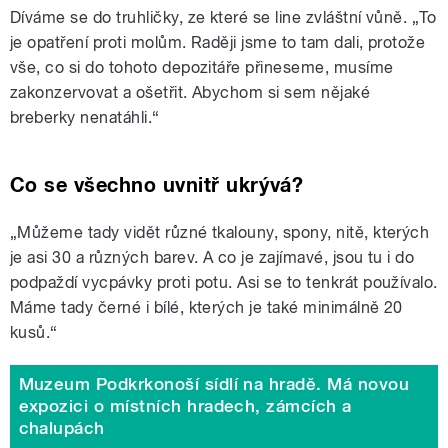
Díváme se do truhličky, ze které se line zvláštní vůně. „To
je opatření proti molům. Raději jsme to tam dali, protože
vše, co si do tohoto depozitáře přineseme, musíme
zakonzervovat a ošetřit. Abychom si sem nějaké
breberky nenatáhli.
“
Co se všechno uvnitř ukrývá?
„Můžeme tady vidět různé tkalouny, spony, nitě, kterých
je asi 30 a různých barev. A co je zajímavé, jsou tu i do
podpaždí vycpávky proti potu. Asi se to tenkrát používalo.
Máme tady černé i bílé, kterých je také minimálně 20
kusů.
“
Muzeum Podkrkonoší sídlí na hradě. Má novou
expozici o místních hradech, zámcích a
chalupách