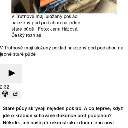
V Trutnově mají uložený poklad
nalezený pod podlahou na jedné
staré půdě | Foto:
Jana Házová
,
Český rozhlas
V Trutnově mají uložený poklad nalezený pod podlahou na
jedné staré půdě
2:32
Staré půdy skrývají nejeden poklad. A co teprve, když
jde o krabice schované dokonce pod podlahou?
Několik jich našli při rekonstrukci domu jeho noví