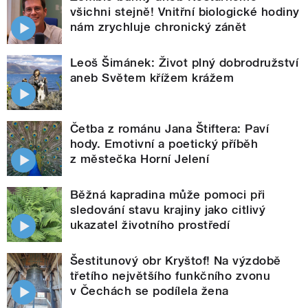
všichni stejně! Vnitřní biologické hodiny
nám zrychluje chronický zánět
Leoš Šimánek: Život plný dobrodružství
aneb Světem křížem krážem
Četba z románu Jana Štiftera: Paví
hody. Emotivní a poetický příběh
z městečka Horní Jelení
Běžná kapradina může pomoci při
sledování stavu krajiny jako citlivý
ukazatel životního prostředí
Šestitunový obr Kryštof! Na výzdobě
třetího největšího funkčního zvonu
v Čechách se podílela žena