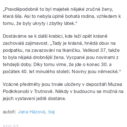
„Pravděpodobně to byl majetek nějaké zručné ženy,
která šila. Asi to nebyla úplně bohatá rodina, vzhledem k
tomu, že byly ukryty i zbytky látek.
“
Dostáváme se k další krabici, kde leží opět krásně
zachovalá zajímavost. „Tady je krásná, hnědá obuv na
podpatku, na zavazování na tkaničku. Velikost 37, takže
to byla nějaká drobnější žena. Vycpané jsou novinami z
tehdejší doby. Díky tomu víme, že jde o konec 30. a
počátek 40. let minulého století. Noviny jsou německé.
“
Vzácné předměty jsou trvale uloženy v depozitáři Muzea
Podkrkonoší v Trutnově. Někdy v budoucnu se možná na
jejich vystavení ještě dostane.
autoři:
Jana Házová
,
baj