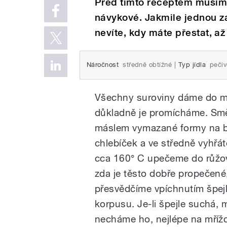
Před tímto receptem musíme 
návykové. Jakmile jednou z
nevíte, kdy máte přestat, a
Náročnost
středně obtížné
|
Typ jídla
pečiv
Všechny suroviny dáme do m
důkladně je promícháme. Smě
máslem vymazané formy na 
chlebíček a ve středně vyhřát
cca 160° C upečeme do růžo
zda je těsto dobře propečené
přesvědčíme vpíchnutím špej
korpusu. Je-li špejle suchá
necháme ho, nejlépe na mříž