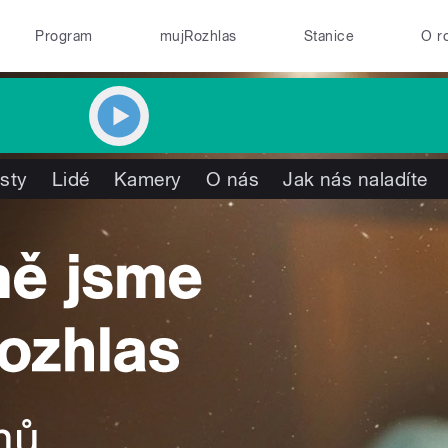
Program
mujRozhlas
Stanice
O r
isty
Lidé
Kamery
O nás
Jak nás naladíte