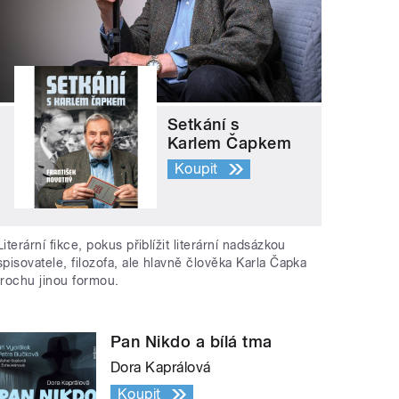
Setkání s
Karlem Čapkem
Koupit
Literární fikce, pokus přiblížit literární nadsázkou
spisovatele, filozofa, ale hlavně člověka Karla Čapka
trochu jinou formou.
Pan Nikdo a bílá tma
Dora Kaprálová
Koupit