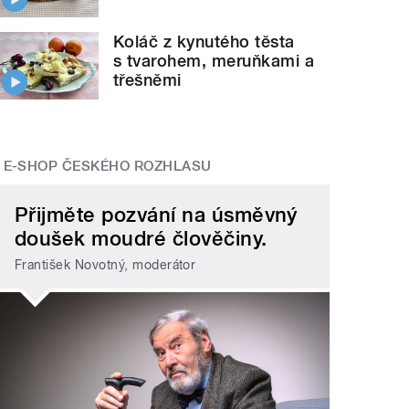
Koláč z kynutého těsta
s tvarohem, meruňkami a
třešněmi
E-SHOP ČESKÉHO ROZHLASU
Přijměte pozvání na úsměvný
doušek moudré člověčiny.
František Novotný, moderátor