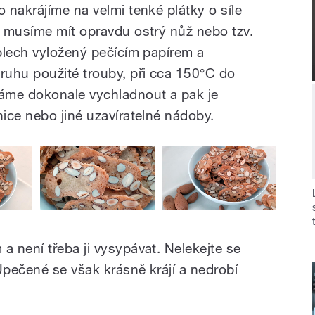
 nakrájíme na velmi tenké plátky o síle
 musíme mít opravdu ostrý nůž nebo tzv.
plech vyložený pečícím papírem a
uhu použité trouby, při cca 150°C do
áme dokonale vychladnout a pak je
ice nebo jiné uzavíratelné nádoby.
 není třeba ji vysypávat. Nelekejte se
Upečené se však krásně krájí a nedrobí