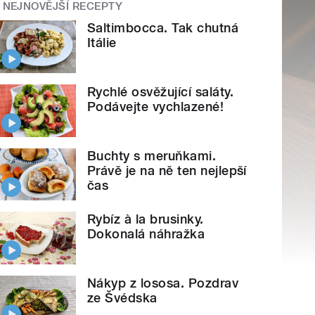
NEJNOVĚJŠÍ RECEPTY
Saltimbocca. Tak chutná
Itálie
Rychlé osvěžující saláty.
Podávejte vychlazené!
Buchty s meruňkami.
Právě je na ně ten nejlepší
čas
Rybíz à la brusinky.
Dokonalá náhražka
Nákyp z lososa. Pozdrav
ze Švédska