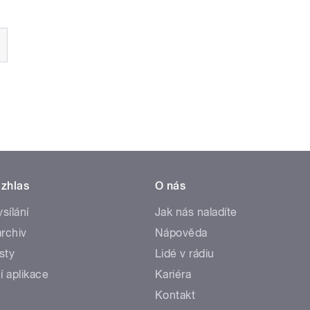
zhlas
O nás
ysílání
Jak nás naladíte
rchiv
Nápověda
sty
Lidé v rádiu
í aplikace
Kariéra
Kontakt