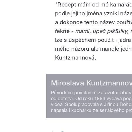
"Recept mám od mé kamarádky
podle jejího jména vznikl náz
a dokonce tento název použív
řekne -
mami, upeč pišťulky,
lze s úspěchem použít i jádr
mého názoru ale mandle jedn
Kuntzmannová,
Miroslava Kuntzmanno
Původním povoláním zdravotní laborant
od dětství. Od roku 1994 vydává popu
videa. Spolupracovala s Jiřinou Bohd
napsala i kuchařku ze seriálového pr