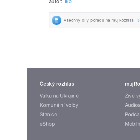
autor:
iko
Všechny díly pořadu na mujRozhlas
Český rozhlas
mujRo
Válka na Ukrajině
Živé v
Komunální volby
Audioa
Stanice
Podca
eShop
Mobiln