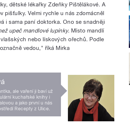
, dětské lékařky Zdeňky Pištělákové. A
ev pišťulky. Velmi rychle u nás zdomácněl
á i sama paní doktorka. Ono se snadněji
 než upeč mandlové lupínky.
Místo mandlí
a vlašských nebo lískových ořechů. Podle
označně vedou," říká Mirka
vá
ka, ale vaření ji baví už
lární kuchařské knihy i
alovou a jako první u nás
ostředí Recepty z Ulice.