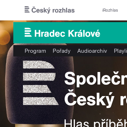
Přejít k hlavnímu obsahu
iRozhlas
Program
Pořady
Audioarchiv
Playl