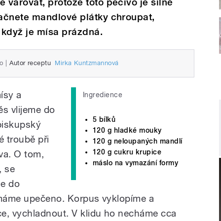
varovat, protože toto pečivo je silně
ačnete mandlové plátky chroupat,
ž když je mísa prázdná.
o
|
Autor receptu
Mirka Kuntzmannová
ísy a
Ingredience
s vlijeme do
5 bílků
biskupský
120 g hladké mouky
é troubě při
120 g neloupaných mandlí
120 g cukru krupice
va. O tom,
máslo na vymazání formy
, se
le do
, máme upečeno. Korpus vyklopíme a
ce, vychladnout. V klidu ho necháme cca