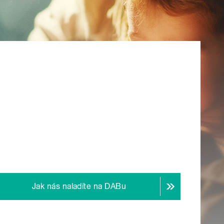
Jak nás naladíte na DABu