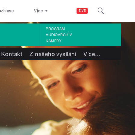
ozhlase
Více
ŽIVĚ
PROGRAM
AUDIOARCHIV
KAMERY
Kontakt
Z našeho vysílání
Více
…