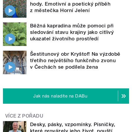
hody. Emotivní a poetický příběh
z městečka Horní Jelení
Běžná kapradina může pomoci při
sledování stavu krajiny jako citlivý
ukazatel životního prostředí
Šestitunový obr Kryštof! Na výzdobě
třetího největšího funkčního zvonu
v Čechách se podílela žena
Jak nás naladíte na DABu
VÍCE Z POŘADU
Desky, pásky, vzpomínky. Písničky,
které provázely jeho život, pouští