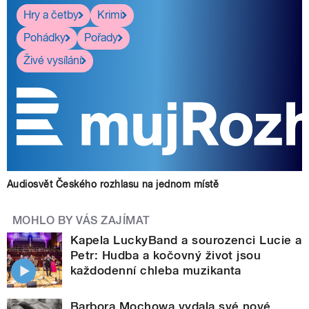
Hry a četby
Krimi
Pohádky
Pořady
Živé vysílání
Audiosvět Českého rozhlasu na jednom místě
MOHLO BY VÁS ZAJÍMAT
Kapela LuckyBand a sourozenci Lucie a
Petr: Hudba a kočovný život jsou
každodenní chleba muzikanta
Barbora Mochowa vydala své nové