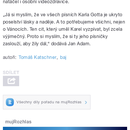
natáčel i osobní videozdravice.
„
Já si myslím, že ve všech písních Karla Gotta je ukryto
poselství lásky a naděje. A to potřebujeme všichni, nejen
o Vánocích. Ten cit, který uměl Karel vyzpívat, byl zcela
výjimečný. Proto si myslím, že si ty jeho písničky
zaslouží, aby žily dál,“ dodává Jan Adam.
autoři:
Tomáš Katschner
,
baj
Všechny díly pořadu na mujRozhlas
mujRozhlas