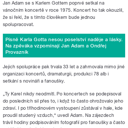
Jan Adam se s Karlem Gottem poprvé setkal na
vánočním koncertě v roce 1975. Koncert ho tak okouzlil,
že si řekl, že s tímto člověkem bude jednou
spolupracovat.
Písně Karla Gotta nesou poselství naděje a lásky.
Na zpěváka vzpomínají Jan Adam a Ondřej
Provazník
Jejich spolupráce pak trvala 33 let a zahrnovala mimo jiné
organizaci koncertů, dramaturgii, produkci 78 alb i
setkání s novináři a fanoušky.
„Ty Karel nikdy neodmítl. Po koncertech se podepisoval
do posledních sil přes to, i když to často ohrožovalo jeho
zdraví. I po tříhodinovém vystoupení zůstával v hale, kde
proudil studený vzduch,“ uvedl Adam. Na zájezdech
trávil hodiny podpisováním fotografií pro fanoušky a často