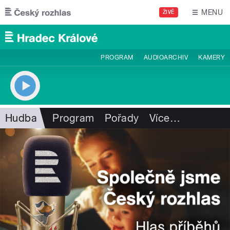
Přejít k hlavnímu obsahu
MENU
ŽIVĚ
PROGRAM
AUDIOARCHIV
KAMERY
Hudba
Program
Pořady
Více
…