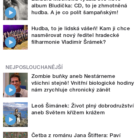
album Bludička: CD, to je zhmotněná
hudba. A je co polít šampaňským!
Hudba, to je lidská vášeň! Kam ji chce
nasměrovat nový ředitel hradecké
filharmonie Vladimír Šrámek?
NEJPOSLOUCHANĚJŠÍ
Zombie buňky aneb Nestárneme
všichni stejně! Vnitřní biologické hodiny
nám zrychluje chronický zánět
Leoš Šimánek: Život plný dobrodružství
aneb Světem křížem krážem
Četba z románu Jana Štiftera: Paví