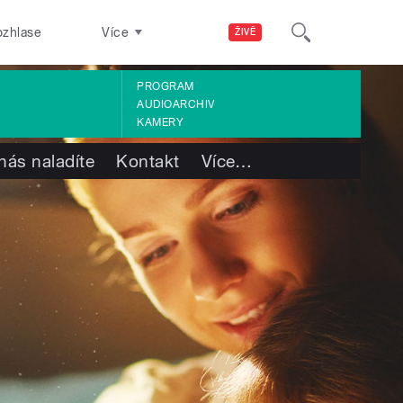
ozhlase
Více
ŽIVĚ
PROGRAM
AUDIOARCHIV
KAMERY
nás naladíte
Kontakt
Více
…