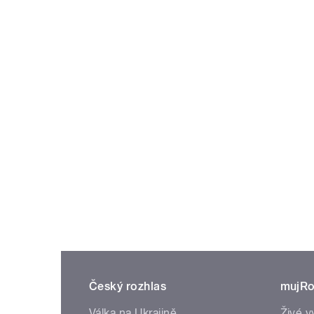
Český rozhlas
mujRo
Válka na Ukrajině
Živé v