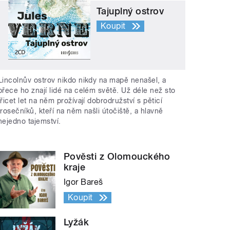
Tajuplný ostrov
Koupit
Lincolnův ostrov nikdo nikdy na mapě nenašel, a
přece ho znají lidé na celém světě. Už déle než sto
třicet let na něm prožívají dobrodružství s pěticí
trosečníků, kteří na něm našli útočiště, a hlavně
nejedno tajemství.
Pověsti z Olomouckého
kraje
Igor Bareš
Koupit
Lyžák