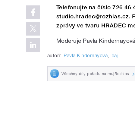
Telefonujte na číslo 726 46
studio.hradec@rozhlas.cz. 
zprávy ve tvaru HRADEC meze
Moderuje Pavla Kindernayová
autoři:
Pavla Kindernayová
,
baj
Všechny díly pořadu na mujRozhlas