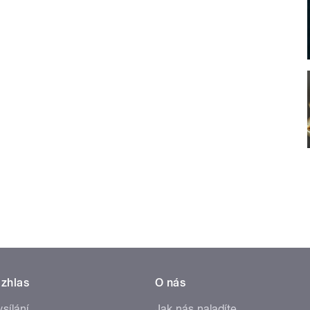
zhlas
O nás
ysílání
Jak nás naladíte