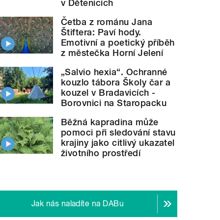
v Dětenicích
Četba z románu Jana
Štiftera: Paví hody.
Emotivní a poetický příběh
z městečka Horní Jelení
„Salvio hexia“. Ochranné
kouzlo tábora Školy čar a
kouzel v Bradavicích -
Borovnici na Staropacku
Běžná kapradina může
pomoci při sledování stavu
krajiny jako citlivý ukazatel
životního prostředí
Jak nás naladíte na DABu