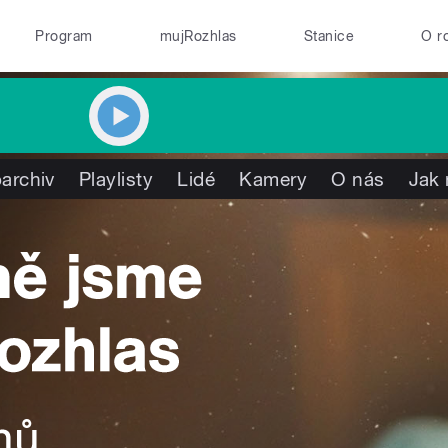
Program
mujRozhlas
Stanice
O r
archiv
Playlisty
Lidé
Kamery
O nás
Jak 