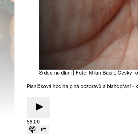
Srdce na dlani | Foto:
Milan Baják
, Český r
Písničková hodina plná pozdravů a blahopřání - 
56:00