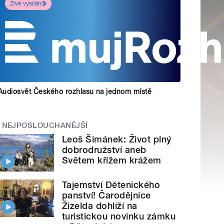
Živé vysílání
Audiosvět Českého rozhlasu na jednom místě
NEJPOSLOUCHANĚJŠÍ
Leoš Šimánek: Život plný
dobrodružství aneb
Světem křížem krážem
Tajemství Dětenického
panství! Čarodějnice
Žizelda dohlíží na
turistickou novinku zámku