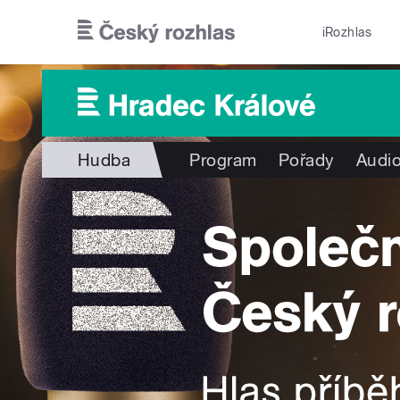
Přejít k hlavnímu obsahu
iRozhlas
Hudba
Program
Pořady
Audio