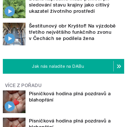
sledování stavu krajiny jako citlivý
ukazatel životního prostředí
Šestitunový obr Kryštof! Na výzdobě
třetího největšího funkčního zvonu
v Čechách se podílela žena
Jak nás naladíte na DABu
VÍCE Z POŘADU
Písničková hodina plná pozdravů a
blahopřání
Písničková hodina plná pozdravů a
blahopřání