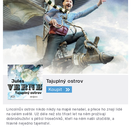
Tajuplný ostrov
Koupit
Lincolnův ostrov nikdo nikdy na mapě nenašel, a přece ho znají lidé
na celém světě. Už déle než sto třicet let na něm prožívají
dobrodružství s pěticí trosečníků, kteří na něm našli útočiště, a
hlavně nejedno tajemství.