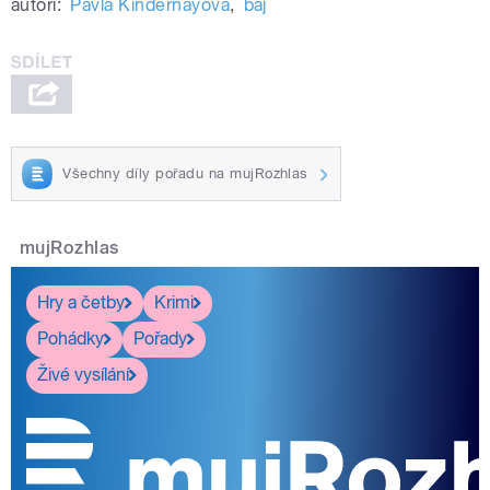
autoři:
Pavla Kindernayová
,
baj
Všechny díly pořadu na mujRozhlas
mujRozhlas
Hry a četby
Krimi
Pohádky
Pořady
Živé vysílání