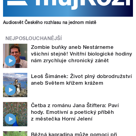
Audiosvět Českého rozhlasu na jednom místě
NEJPOSLOUCHANĚJŠÍ
Zombie buňky aneb Nestárneme
všichni stejně! Vnitřní biologické hodiny
nám zrychluje chronický zánět
Leoš Šimánek: Život plný dobrodružství
aneb Světem křížem krážem
Četba z románu Jana Štiftera: Paví
hody. Emotivní a poetický příběh
z městečka Horní Jelení
Běžná kapradina může pomoci při