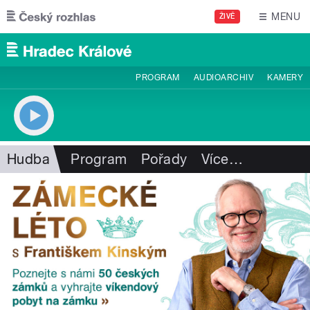
Přejít k hlavnímu obsahu
MENU
ŽIVĚ
PROGRAM
AUDIOARCHIV
KAMERY
Hudba
Program
Pořady
Více
…