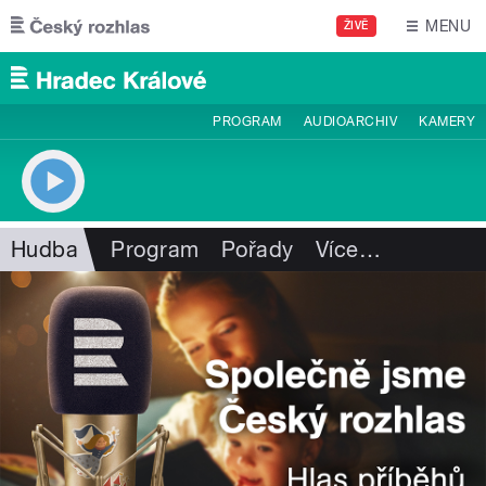
Přejít k hlavnímu obsahu
MENU
ŽIVĚ
PROGRAM
AUDIOARCHIV
KAMERY
Hudba
Program
Pořady
Více
…