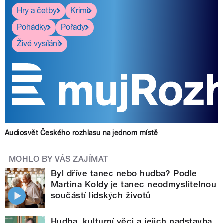
Hry a četby
Krimi
Pohádky
Pořady
Živé vysílání
Audiosvět Českého rozhlasu na jednom místě
MOHLO BY VÁS ZAJÍMAT
Byl dříve tanec nebo hudba? Podle
Martina Koldy je tanec neodmyslitelnou
součástí lidských životů
Hudba, kulturní věci a jejich nadstavba,