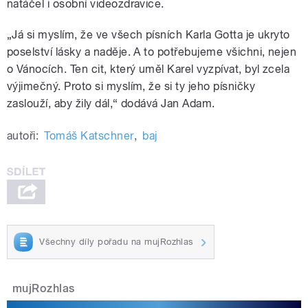
natáčel i osobní videozdravice.
„
Já si myslím, že ve všech písních Karla Gotta je ukryto
poselství lásky a naděje. A to potřebujeme všichni, nejen
o Vánocích. Ten cit, který uměl Karel vyzpívat, byl zcela
výjimečný. Proto si myslím, že si ty jeho písničky
zaslouží, aby žily dál,“ dodává Jan Adam.
autoři:
Tomáš Katschner
,
baj
Všechny díly pořadu na mujRozhlas
mujRozhlas