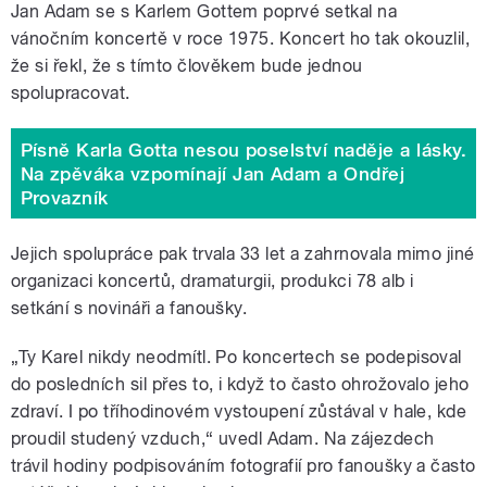
Jan Adam se s Karlem Gottem poprvé setkal na
vánočním koncertě v roce 1975. Koncert ho tak okouzlil,
že si řekl, že s tímto člověkem bude jednou
spolupracovat.
Písně Karla Gotta nesou poselství naděje a lásky.
Na zpěváka vzpomínají Jan Adam a Ondřej
Provazník
Jejich spolupráce pak trvala 33 let a zahrnovala mimo jiné
organizaci koncertů, dramaturgii, produkci 78 alb i
setkání s novináři a fanoušky.
„Ty Karel nikdy neodmítl. Po koncertech se podepisoval
do posledních sil přes to, i když to často ohrožovalo jeho
zdraví. I po tříhodinovém vystoupení zůstával v hale, kde
proudil studený vzduch,“ uvedl Adam. Na zájezdech
trávil hodiny podpisováním fotografií pro fanoušky a často