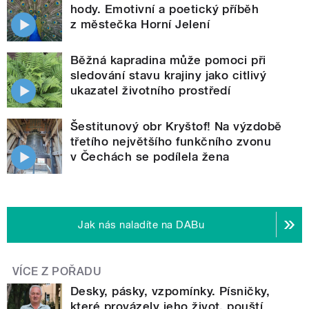
hody. Emotivní a poetický příběh
z městečka Horní Jelení
Běžná kapradina může pomoci při
sledování stavu krajiny jako citlivý
ukazatel životního prostředí
Šestitunový obr Kryštof! Na výzdobě
třetího největšího funkčního zvonu
v Čechách se podílela žena
Jak nás naladíte na DABu
VÍCE Z POŘADU
Desky, pásky, vzpomínky. Písničky,
které provázely jeho život, pouští