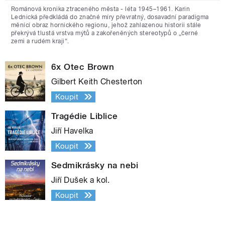
Románová kronika ztraceného města - léta 1945–1961. Karin
Lednická předkládá do značné míry převratný, dosavadní paradigma
měnící obraz hornického regionu, jehož zahlazenou historii stále
překrývá tlustá vrstva mýtů a zakořeněných stereotypů o „černé
zemi a rudém kraji“.
6x Otec Brown
Gilbert Keith Chesterton
Koupit
Tragédie Liblice
Jiří Havelka
Koupit
Sedmikrásky na nebi
Jiří Dušek a kol.
Koupit