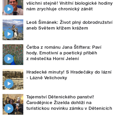
všichni stejně! Vnitřní biologické hodiny
nám zrychluje chronický zánět
Leoš Šimánek: Život plný dobrodružství
aneb Světem křížem krážem
Četba z románu Jana Štiftera: Paví
hody. Emotivní a poetický příběh
z městečka Horní Jelení
Hradecké minuty! S Hradečáky do lázní
- Lázně Velichovky
Tajemství Dětenického panství!
Čarodějnice Žizelda dohlíží na
turistickou novinku zámku v Dětenicích