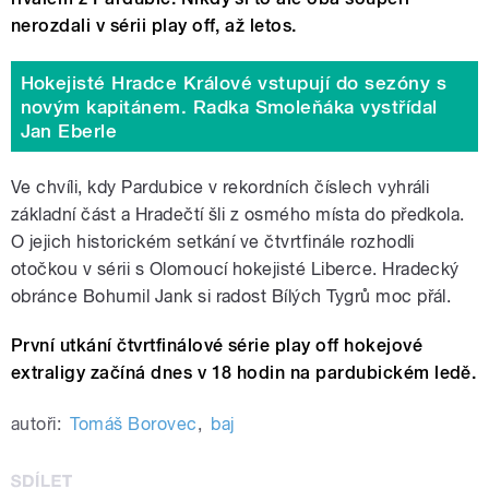
nerozdali v sérii play off, až letos.
Hokejisté Hradce Králové vstupují do sezóny s
novým kapitánem. Radka Smoleňáka vystřídal
Jan Eberle
Ve chvíli, kdy Pardubice v rekordních číslech vyhráli
základní část a Hradečtí šli z osmého místa do předkola.
O jejich historickém setkání ve čtvrtfinále rozhodli
otočkou v sérii s Olomoucí hokejisté Liberce. Hradecký
obránce Bohumil Jank si radost Bílých Tygrů moc přál.
První utkání čtvrtfinálové série play off hokejové
extraligy začíná dnes v 18 hodin na pardubickém ledě.
autoři:
Tomáš Borovec
,
baj