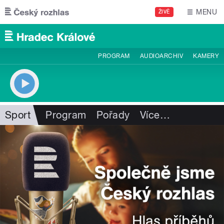
Přejít k hlavnímu obsahu
MENU
ŽIVĚ
PROGRAM
AUDIOARCHIV
KAMERY
Sport
Program
Pořady
Více
…