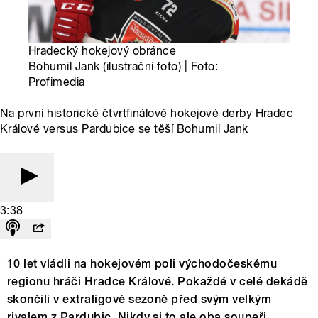
Hradecký hokejový obránce
Bohumil Jank (ilustrační foto) | Foto:
Profimedia
Na první historické čtvrtfinálové hokejové derby Hradec
Králové versus Pardubice se těší Bohumil Jank
3:38
10 let vládli na hokejovém poli východočeskému
regionu hráči Hradce Králové. Pokaždé v celé dekádě
skončili v extraligové sezoně před svým velkým
rivalem z Pardubic. Nikdy si to ale oba soupeři