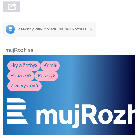
Všechny díly pořadu na mujRozhlas
mujRozhlas
Hry a četby
Krimi
Pohádky
Pořady
Živé vysílání