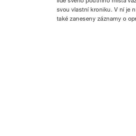
lidé svého poutního místa váží
svou vlastní kroniku. V ní je 
také zaneseny záznamy o opra