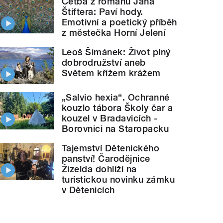
Četba z románu Jana
Štiftera: Paví hody.
Emotivní a poetický příběh
z městečka Horní Jelení
Leoš Šimánek: Život plný
dobrodružství aneb
Světem křížem krážem
„Salvio hexia“. Ochranné
kouzlo tábora Školy čar a
kouzel v Bradavicích -
Borovnici na Staropacku
Tajemství Dětenického
panství! Čarodějnice
Žizelda dohlíží na
turistickou novinku zámku
v Dětenicích