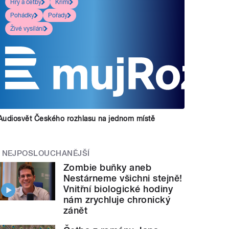
Hry a četby
Krimi
Pohádky
Pořady
Živé vysílání
Audiosvět Českého rozhlasu na jednom místě
NEJPOSLOUCHANĚJŠÍ
Zombie buňky aneb
Nestárneme všichni stejně!
Vnitřní biologické hodiny
nám zrychluje chronický
zánět