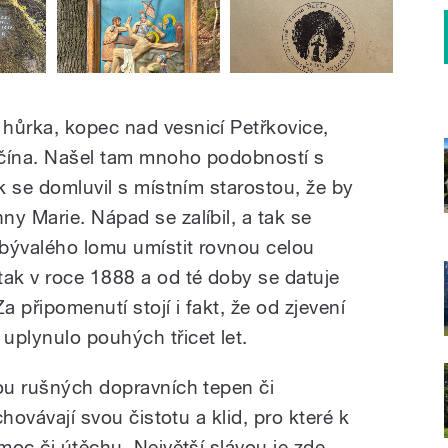
hůrka, kopec nad vesnicí Petřkovice,
Jičína. Našel tam mnoho podobností s
ak se domluvil s místním starostou, že by
y Marie. Nápad se zalíbil, a tak se
 bývalého lomu umístit rovnou celou
tak v roce 1888 a od té doby se datuje
a připomenutí stojí i fakt, že od zjevení
uplynulo pouhých třicet let.
nou rušných dopravních tepen či
chovávají svou čistotu a klid, pro které k
omoc či útěchu. Největší slávou je zde