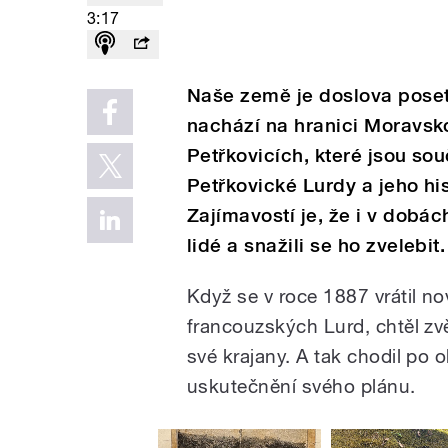
3:17
Naše země je doslova poset
nachází na hranici Moravsko
Petřkovicích, které jsou sou
Petřkovické Lurdy a jeho hi
Zajímavostí je, že i v dobá
lidé a snažili se ho zvelebit.
Když se v roce 1887 vrátil n
francouzských Lurd, chtěl zvě
své krajany. A tak chodil po 
uskutečnění svého plánu.