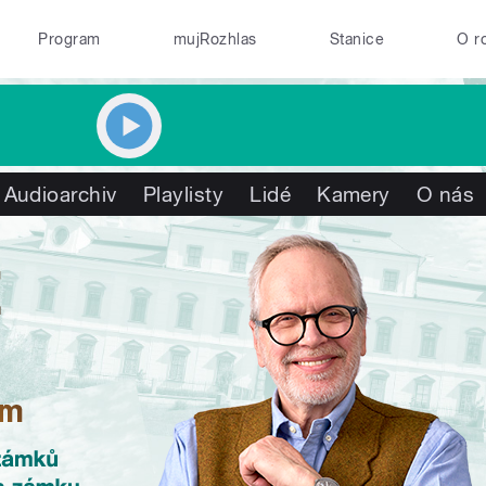
Program
mujRozhlas
Stanice
O r
Audioarchiv
Playlisty
Lidé
Kamery
O nás