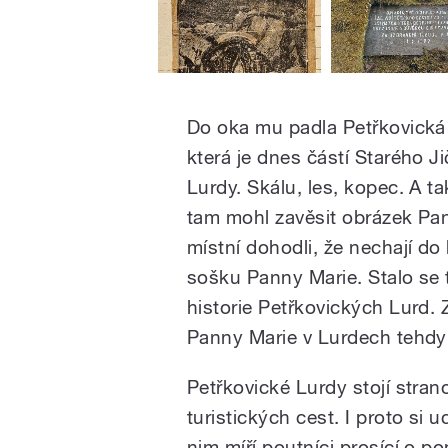
Do oka mu padla Petřkovická 
která je dnes částí Starého 
Lurdy. Skálu, les, kopec. A t
tam mohl zavěsit obrázek Pann
místní dohodli, že nechají do
sošku Panny Marie. Stalo se 
historie Petřkovických Lurd. Z
Panny Marie v Lurdech tehdy 
Petřkovické Lurdy stojí stra
turistických cest. I proto si u
nim míří poutníci prosící o p