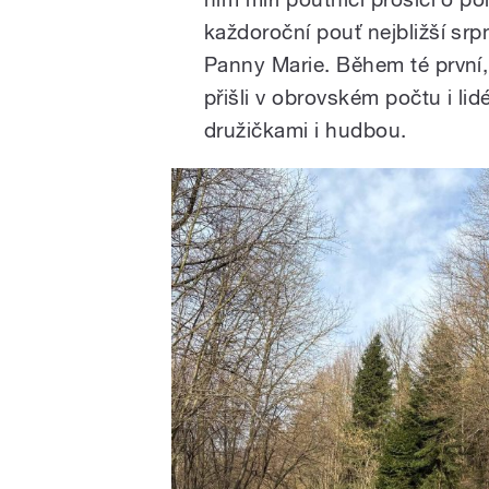
každoroční pouť nejbližší sr
Panny Marie. Během té první,
přišli v obrovském počtu i lid
družičkami i hudbou.