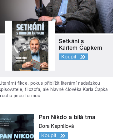
Setkání s
Karlem Čapkem
Koupit
Literární fikce, pokus přiblížit literární nadsázkou
spisovatele, filozofa, ale hlavně člověka Karla Čapka
trochu jinou formou.
Pan Nikdo a bílá tma
Dora Kaprálová
Koupit