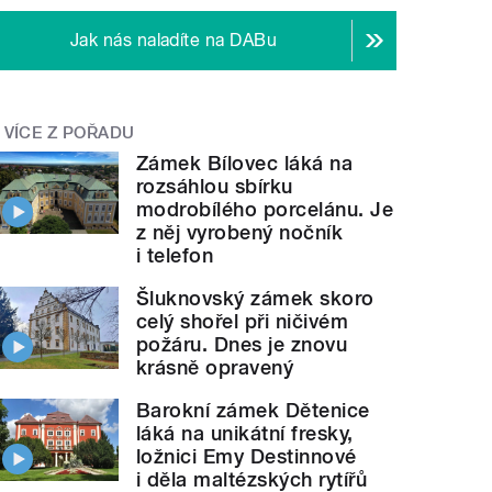
Jak nás naladíte na DABu
VÍCE Z POŘADU
Zámek Bílovec láká na
rozsáhlou sbírku
modrobílého porcelánu. Je
z něj vyrobený nočník
i telefon
Šluknovský zámek skoro
celý shořel při ničivém
požáru. Dnes je znovu
krásně opravený
Barokní zámek Dětenice
láká na unikátní fresky,
ložnici Emy Destinnové
i děla maltézských rytířů