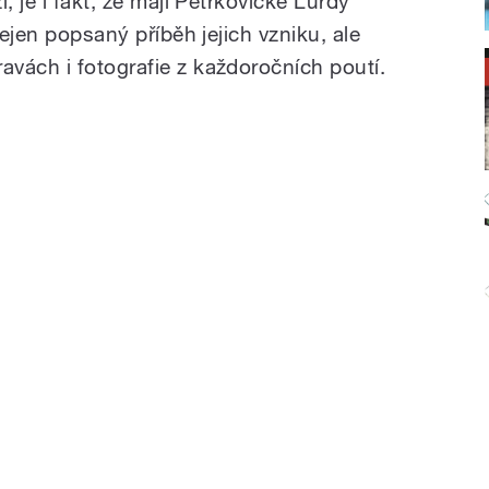
, je i fakt, že mají Petřkovické Lurdy
nejen popsaný příběh jejich vzniku, ale
vách i fotografie z každoročních poutí.