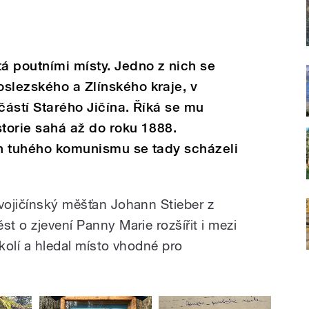
á poutními místy. Jedno z nich se
slezského a Zlínského kraje, v
částí Starého Jičína. Říká se mu
storie sahá až do roku 1888.
ch tuhého komunismu se tady scházeli
ovojičínský měšťan Johann Stieber z
st o zjevení Panny Marie rozšířit i mezi
okolí a hledal místo vhodné pro