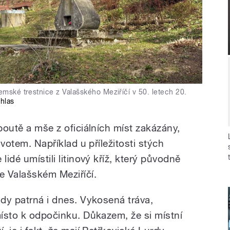
emské trestnice z Valašského Meziříčí v 50. letech 20.
hlas
 poutě a mše z oficiálních míst zakázány,
ivotem. Například u příležitosti stých
lidé umístili litinový kříž, který původně
e Valašském Meziříčí.
ady patrná i dnes. Vykosená tráva,
místo k odpočinku. Důkazem, že si místní