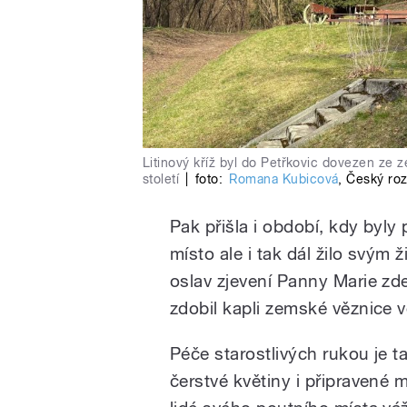
Litinový kříž byl do Petřkovic dovezen ze z
století
|
foto:
Romana Kubicová
,
Český roz
Pak přišla i období, kdy byly
místo ale i tak dál žilo svým ž
oslav zjevení Panny Marie zde 
zdobil kapli zemské věznice v
Péče starostlivých rukou je t
čerstvé květiny i připravené 