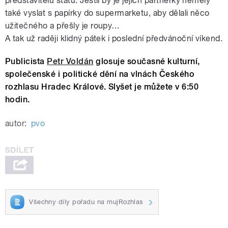
představitelů státu. Jestli by je jejich partnerky neměly
také vyslat s papírky do supermarketu, aby dělali něco
užitečného a přešly je roupy…
A tak už raději klidný pátek i poslední předvánoční víkend.
Publicista
Petr Voldán
glosuje současné kulturní,
společenské i politické dění na vlnách Českého
rozhlasu Hradec Králové. Slyšet je můžete v 6:50
hodin.
autor:
pvo
Všechny díly pořadu na mujRozhlas