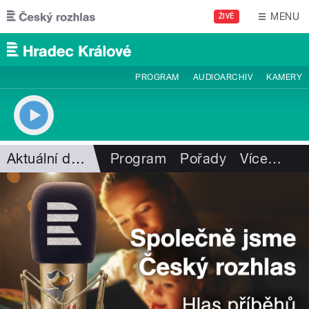
Přejít k hlavnímu obsahu
MENU
ŽIVĚ
PROGRAM
AUDIOARCHIV
KAMERY
Aktuální dění
Program
Pořady
Více
…