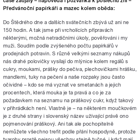
čase zaujaly – nápověda i pozvánka k poslechu zní –
Předvánoční papírkáři a mazec kolem oběda:
Do Štědrého dne a dalších svátečních zbývá už ani ne
150 hodin. A tak jsme při vrcholících přípravách
některými, možná netradičními úkoly, pověřováni i my
muži. Soudím podle zvýšeného počtu papírkářů v
prodejnách potravin. S různě velkými seznamy nákupů
nás drahé polovičky vysílají do mlýnice kolem regálů s
cukry, moukami, prášky do pečiva, plechovičkami hrášku,
mandlemi, tuky na pečení a naše rozpaky jsou často
očividné – kdo se má vyznat ve smetanách a jejich
procentech, která mouka je ta pravá a co je za
požadavkem na seznamu na práškový cukr, když takový
v přihrádkách není. Vlastně je – na některém moučkovém
je z druhé strany i slovenský název užívající právě ono
pojmenování práškový. Ani tak ale pochopitelně
nemůžete všechno trefit podle přání hospodyně, protože
tvarohy prostě nejsou všechny stejně tučné, i když mají