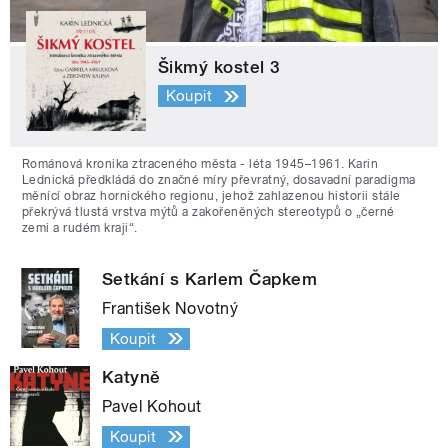
Šikmý kostel 3
Koupit
Románová kronika ztraceného města - léta 1945–1961. Karin
Lednická předkládá do značné míry převratný, dosavadní paradigma
měnící obraz hornického regionu, jehož zahlazenou historii stále
překrývá tlustá vrstva mýtů a zakořeněných stereotypů o „černé
zemi a rudém kraji“.
Setkání s Karlem Čapkem
František Novotný
Koupit
Katyně
Pavel Kohout
Koupit