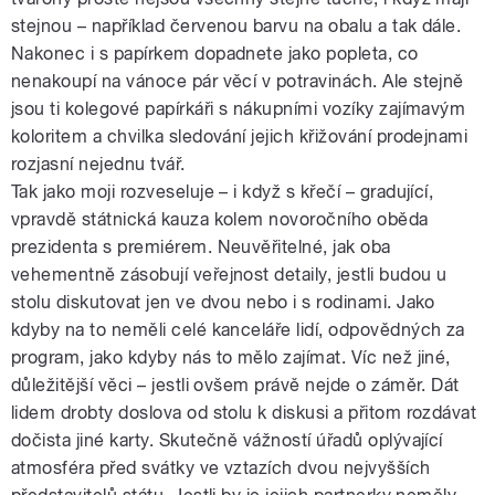
stejnou – například červenou barvu na obalu a tak dále.
Nakonec i s papírkem dopadnete jako popleta, co
nenakoupí na vánoce pár věcí v potravinách. Ale stejně
jsou ti kolegové papírkáři s nákupními vozíky zajímavým
koloritem a chvilka sledování jejich křižování prodejnami
rozjasní nejednu tvář.
Tak jako moji rozveseluje – i když s křečí – gradující,
vpravdě státnická kauza kolem novoročního oběda
prezidenta s premiérem. Neuvěřitelné, jak oba
vehementně zásobují veřejnost detaily, jestli budou u
stolu diskutovat jen ve dvou nebo i s rodinami. Jako
kdyby na to neměli celé kanceláře lidí, odpovědných za
program, jako kdyby nás to mělo zajímat. Víc než jiné,
důležitější věci – jestli ovšem právě nejde o záměr. Dát
lidem drobty doslova od stolu k diskusi a přitom rozdávat
dočista jiné karty. Skutečně vážností úřadů oplývající
atmosféra před svátky ve vztazích dvou nejvyšších