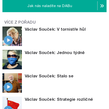
Jak nás naladíte na DABu
VÍCE Z POŘADU
Václav Souček: V tornistře hůl
Václav Souček: Jednou týdně
Václav Souček: Stalo se
Václav Souček: Strategie rozličné