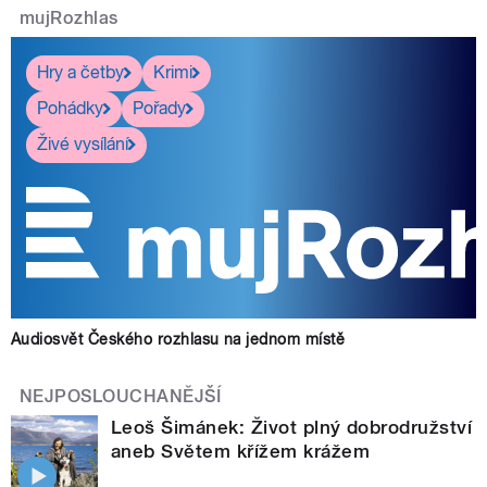
mujRozhlas
Hry a četby
Krimi
Pohádky
Pořady
Živé vysílání
Audiosvět Českého rozhlasu na jednom místě
NEJPOSLOUCHANĚJŠÍ
Leoš Šimánek: Život plný dobrodružství
aneb Světem křížem krážem