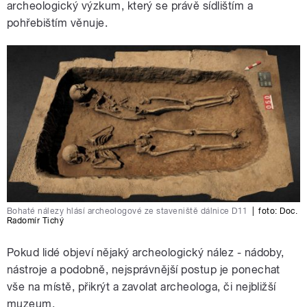
archeologický výzkum, který se právě sídlištím a
pohřebištím věnuje.
Bohaté nálezy hlásí archeologové ze staveniště dálnice D11
|
foto:
Doc.
Radomír Tichý
Pokud lidé objeví nějaký archeologický nález - nádoby,
nástroje a podobně, nejsprávnější postup je ponechat
vše na místě, přikrýt a zavolat archeologa, či nejbližší
muzeum.