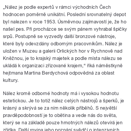
„Nález je podle expertů v rámci východních Čech
hodnocen poměrně unikátní. Poslední srovnatelný depot
byl nalezen v roce 1953. Úsměvnou zajímavostí je, že ho
našel pes. Při procházce se svým pánem vyhrabal špičky
srpů. Postupně se vyzvedly další bronzové nástroje,
které byly odevzdány odborným pracovníkům. Nález je
uložen v Muzeu a galerii Orlických hor v Rychnově nad
Kněžnou, je to krajský majetek a podle místa nálezu se
ukládá k organizaci zřizované krajem,“ říká náměstkyně
hejtmana Martina Berdychová odpovědná za oblast
kultury.
Nález kromě odborné hodnoty má i vysokou hodnotu
estetickou. Je to totiž nález celých nástrojů a šperků, je
krásný a skrývá se za ním několik příběhů. S největší
pravděpodobností je to obětina a vede nás do světa,
který se na základě pouze hmotných nálezů otevírá jen
zřídka. Další rovina jeho poznání svědčí o intenzivních