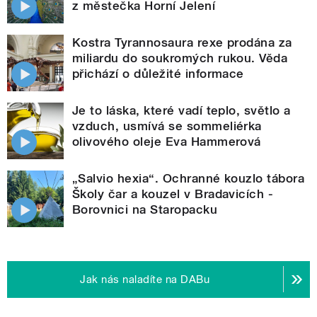
z městečka Horní Jelení
Kostra Tyrannosaura rexe prodána za
miliardu do soukromých rukou. Věda
přichází o důležité informace
Je to láska, které vadí teplo, světlo a
vzduch, usmívá se sommeliérka
olivového oleje Eva Hammerová
„Salvio hexia“. Ochranné kouzlo tábora
Školy čar a kouzel v Bradavicích -
Borovnici na Staropacku
Jak nás naladíte na DABu