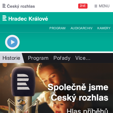
Přejít k hlavnímu obsahu
MENU
ŽIVĚ
PROGRAM
AUDIOARCHIV
KAMERY
Historie
Program
Pořady
Více
…