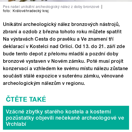
Pes našel unikátní archeologický nález z doby bronzové
|
foto:
Královéhradecký kraj
Unikátní archeologický nález bronzových nástrojů,
zbraní a ozdob z března tohoto roku můžete spatřit
Na výstavách Cesta do pravěku a Ve znamení tří
deklarací v Kostelci nad Orlicí. Od 13. do 21. září zde
bude tento depot z přelomu mladší a pozdní doby
bronzové vystaven v Novém zámku. Poté musí projít
konzervací a vzhledem ke svému místu nálezu zůstane
součástí stálé expozice v suterénu zámku, věnované
archeologickým nálezům v regionu.
Vzácné zbytky starého kostela a kosterní
pozůstatky objevili nečekaně archeologové ve
Vrchlabí