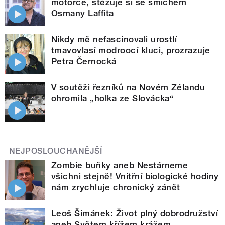
motorce, stěžuje si se smíchem
Osmany Laffita
Nikdy mě nefascinovali urostlí
tmavovlasí modroocí kluci, prozrazuje
Petra Černocká
V soutěži řezníků na Novém Zélandu
ohromila „holka ze Slovácka“
NEJPOSLOUCHANĚJŠÍ
Zombie buňky aneb Nestárneme
všichni stejně! Vnitřní biologické hodiny
nám zrychluje chronický zánět
Leoš Šimánek: Život plný dobrodružství
aneb Světem křížem krážem