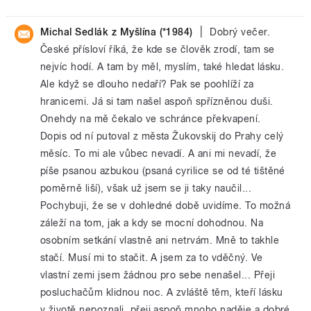
|
Michal Sedlák z Myšlína (*1984)
Dobrý večer.
České přísloví říká, že kde se člověk zrodí, tam se
nejvíc hodí. A tam by měl, myslím, také hledat lásku.
Ale když se dlouho nedaří? Pak se poohlíží za
hranicemi. Já si tam našel aspoň spřízněnou duši.
Onehdy na mě čekalo ve schránce překvapení.
Dopis od ní putoval z města Žukovskij do Prahy celý
měsíc. To mi ale vůbec nevadí. A ani mi nevadí, že
píše psanou azbukou (psaná cyrilice se od té tištěné
poměrně liší), však už jsem se ji taky naučil...
Pochybuji, že se v dohledné době uvidíme. To možná
záleží na tom, jak a kdy se mocní dohodnou. Na
osobním setkání vlastně ani netrvám. Mně to takhle
stačí. Musí mi to stačit. A jsem za to vděčný. Ve
vlastní zemi jsem žádnou pro sebe nenašel... Přeji
posluchačům klidnou noc. A zvláště těm, kteří lásku
v životě nepoznali, přeji aspoň mnoho naděje a dobré