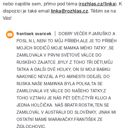
nebo napište sem, přímo pod téma (
rozhlas.cz/linka
). K
dispozici je také email
linka@rozhlas.cz
. Těším se na
Vás!
|
frantisek svaricek
DOBRY VEČÉR P.JARUŠKO A
POSL.N.L.NENI TO MŮJ PŘÍBĚH,ALE JE TO PŘÍBĚH
MOJÍCH RODIČŮ.MOJE MAMKA MÉHO TATKY ,SE
ZAMILOVALA V PRVNI SVĚTOVÉ VÁLCE DO
RUSKÉHO ZAJATCE ,BYLY Z TOHO TŘI DĚTI,MŮJ
TATKA A DALŠI DVĚ HOLKY, ON SI MOJI BABKU
NAKONEC NEVZÁL A PO AMNESTII ODEJÉL DO
RUSKA.NAŠE MAMINKA BYLA POLKA,TA SE
ZAMILOVALA VE VÁLCE DO NAŠEHO TATKY,Z
TOHO VZTAHU JE NÁS PĚT DĚTI,ČTYŘI KLUCI A
JEDNA HOLČIČKA. NÁŠ BRATR ROSTIK,TEN SE
ZAMILOVÁL V AUSTRÁLII DO SLOVĚNKY, JINAK MI
OSTATNÍ MÁME MARAVAČKY.FRANTIŠEK ZE
ŽIDLOCHOVIC.