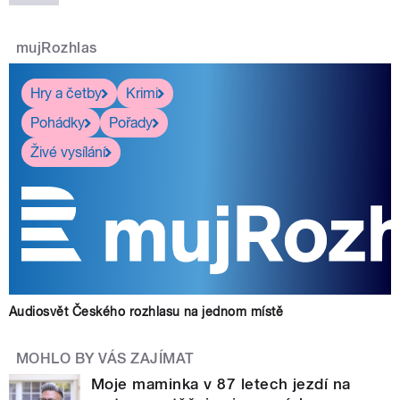
mujRozhlas
Hry a četby
Krimi
Pohádky
Pořady
Živé vysílání
Audiosvět Českého rozhlasu na jednom místě
MOHLO BY VÁS ZAJÍMAT
Moje maminka v 87 letech jezdí na