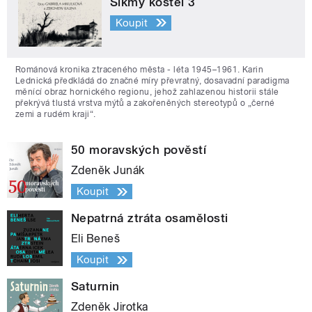
Šikmý kostel 3
Koupit
Románová kronika ztraceného města - léta 1945–1961. Karin
Lednická předkládá do značné míry převratný, dosavadní paradigma
měnící obraz hornického regionu, jehož zahlazenou historii stále
překrývá tlustá vrstva mýtů a zakořeněných stereotypů o „černé
zemi a rudém kraji“.
50 moravských pověstí
Zdeněk Junák
Koupit
Nepatrná ztráta osamělosti
Eli Beneš
Koupit
Saturnin
Zdeněk Jirotka