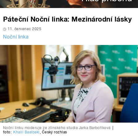
Páteční Noční linka: Mezinárodní lásky
11. červenec 2025
Noční linka
Noční linku moderuje ze zlínského studia Jarka Barboříková
|
foto:
Khalil Baalbaki
,
Český rozhlas