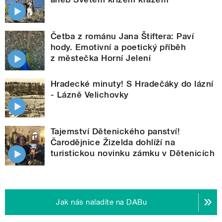
Četba z románu Jana Štiftera: Paví
hody. Emotivní a poetický příběh
z městečka Horní Jelení
Hradecké minuty! S Hradečáky do lázní
- Lázně Velichovky
Tajemství Dětenického panství!
Čarodějnice Žizelda dohlíží na
turistickou novinku zámku v Dětenicích
Jak nás naladíte na DABu