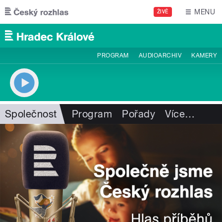
Přejít k hlavnímu obsahu
MENU
ŽIVĚ
PROGRAM
AUDIOARCHIV
KAMERY
Společnost
Program
Pořady
Více
…